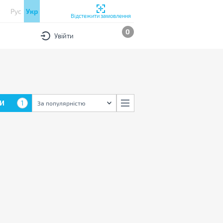
Рус
Укр
Відстежити замовлення
0
Увійти
И
1
За популярністю