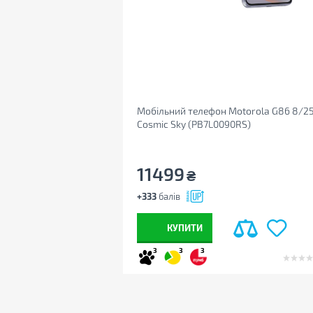
Мобільний телефон Motorola G86 8/2
Cosmic Sky (PB7L0090RS)
11499
₴
+333
балів
КУПИТИ
3
3
3