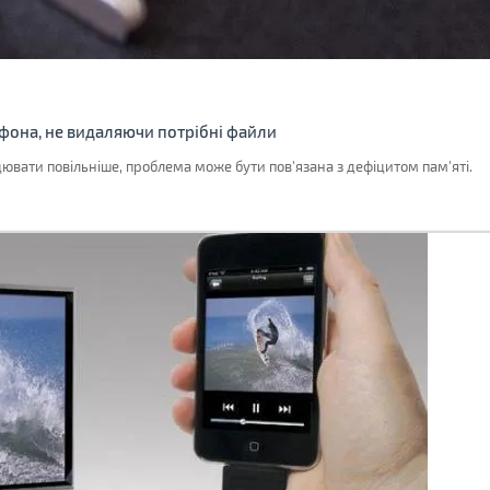
тфона, не видаляючи потрібні файли
вати повільніше, проблема може бути пов'язана з дефіцитом пам'яті.