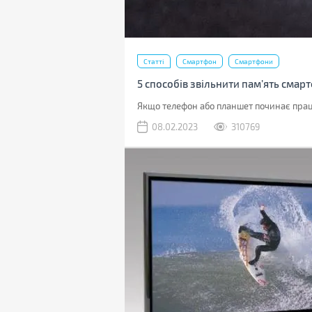
Статті
Смартфон
Смартфони
5 способів звільнити пам’ять смар
Якщо телефон або планшет починає працю
08.02.2023
310769