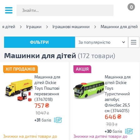
0
ля дітей
Іграшки
Іграшкові машинки
Машинки для дітей
ФІЛЬТРИ
За популярністю
ФІЛЬТРИ
За популярністю
Машинки для дітей
(172 товари)
ХІТ ПРОДАЖІВ
АКЦІЯ
Машинка для
Машинка для
дітей Dickie
дітей Dickie
Toys Поштові
Toys
перевезення
Туристичний
(3747018)
автобус
₴
757
Фліксбас 26,5
см (3744015)
1047
₴
₴
646
+31
балів
783
₴
+30
балів
Знижки на дитячі товари до
Знижки на дитячі товари до