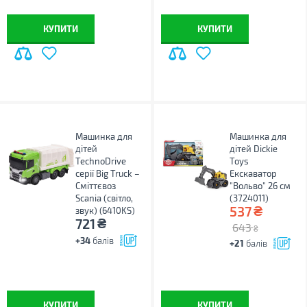
КУПИТИ
КУПИТИ
Машинка для
Машинка для
дітей
дітей Dickie
TechnoDrive
Toys
серії Big Truck –
Екскаватор
Сміттєвоз
"Вольво" 26 см
Scania (світло,
(3724011)
₴
537
звук) (6410KS)
₴
721
643
₴
+34
балів
+21
балів
КУПИТИ
КУПИТИ