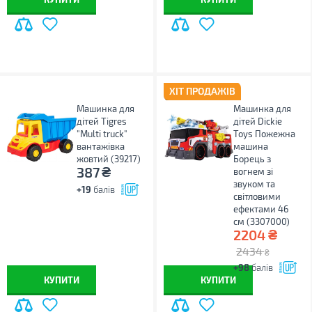
ХІТ ПРОДАЖІВ
Машинка для
Машинка для
дітей Tigres
дітей Dickie
"Multi truck"
Toys Пожежна
вантажівка
машина
жовтий (39217)
Борець з
₴
387
вогнем зі
звуком та
+19
балів
світловими
ефектами 46
см (3307000)
₴
2204
2434
₴
+98
балів
КУПИТИ
КУПИТИ