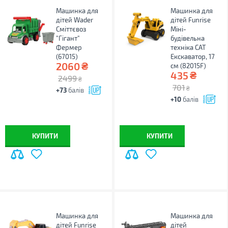
Машинка для
Машинка для
дітей Wader
дітей Funrise
Сміттєвоз
Міні-
"Гігант"
будівельна
Фермер
техніка CAT
(67015)
Екскаватор, 17
₴
2060
см (82015F)
₴
435
2499
₴
701
₴
+73
балів
+10
балів
КУПИТИ
КУПИТИ
Машинка для
Машинка для
дітей Funrise
дітей