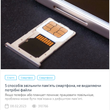
Статті
Смартфон
Смартфони
5 способів звільнити пам’ять смартфона, не видаляючи
потрібні файли
Якщо телефон або планшет починає працювати повільніше,
проблема може бути пов'язана з дефіцитом пам'яті.
08.02.2023
310766