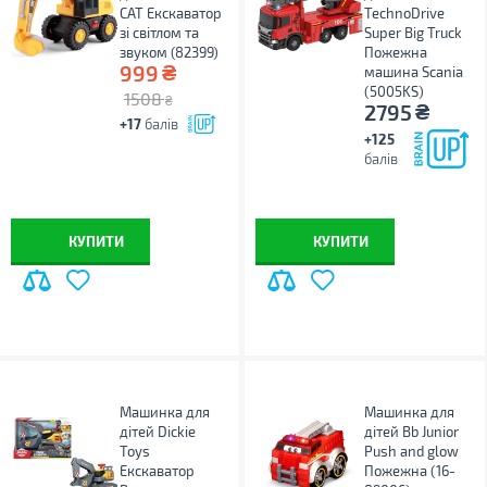
CAT Екскаватор
TechnoDrive
зі світлом та
Super Big Truck
звуком (82399)
Пожежна
₴
999
машина Scania
(5005KS)
1508
₴
₴
2795
+17
балів
+125
балів
КУПИТИ
КУПИТИ
Машинка для
Машинка для
дітей Dickie
дітей Bb Junior
Toys
Push and glow
Екскаватор
Пожежна (16-