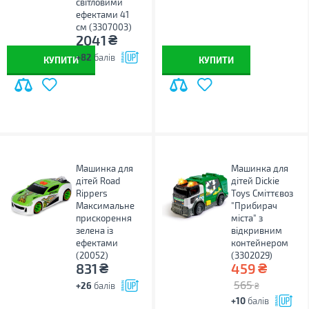
світловими
ефектами 41
см (3307003)
₴
2041
+82
балів
КУПИТИ
КУПИТИ
Машинка для
Машинка для
дітей Road
дітей Dickie
Rippers
Toys Сміттєвоз
Максимальне
"Прибирач
прискорення
міста" з
зелена із
відкривним
ефектами
контейнером
(20052)
(3302029)
₴
₴
831
459
565
+26
балів
₴
+10
балів