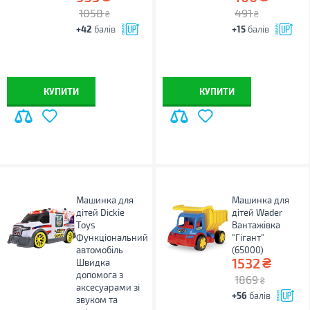
1058
491
₴
₴
+42
балів
+15
балів
КУПИТИ
КУПИТИ
Машинка для
Машинка для
дітей Dickie
дітей Wader
Toys
Вантажiвка
Функціональний
"Гігант"
автомобіль
(65000)
₴
1532
Швидка
допомога з
1869
₴
аксесуарами зі
+56
балів
звуком та