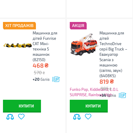
ХІТ ПРОДАЖІВ
АКЦІЯ
Машинка для
Машинка для
дітей Funrise
дітей
CAT Міні-
TechnoDrive
техніка 5
серії Big Truck –
машинок
Евакуатор
(82150)
Scania з
₴
468
машиною
(світло, звук)
570
₴
(6408KS)
+20
балів
₴
819
995
₴
Funko Pop, Kiddieland, L.O.L
SURPRISE, Rainbow High
+34
балів
знижки до 50%
КУПИТИ
КУПИТИ