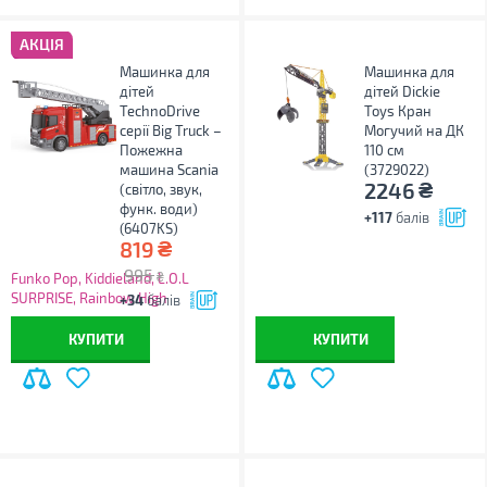
АКЦІЯ
Машинка для
Машинка для
дітей
дітей Dickie
TechnoDrive
Toys Кран
серії Big Truck –
Могучий на ДК
Пожежна
110 см
машина Scania
(3729022)
₴
2246
(світло, звук,
функ. води)
+117
балів
(6407KS)
₴
819
995
₴
Funko Pop, Kiddieland, L.O.L
SURPRISE, Rainbow High
+34
балів
знижки до 50%
КУПИТИ
КУПИТИ