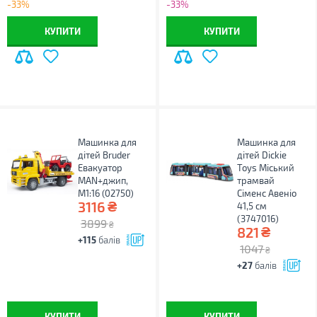
-33%
-33%
КУПИТИ
КУПИТИ
Машинка для
Машинка для
дітей Bruder
дітей Dickie
Евакуатор
Toys Міський
MAN+джип,
трамвай
М1:16 (02750)
Сіменс Авеніо
₴
3116
41,5 см
(3747016)
3899
₴
₴
821
+115
балів
1047
₴
+27
балів
КУПИТИ
КУПИТИ