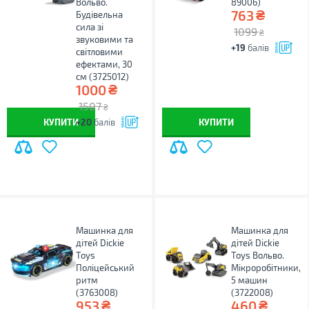
Вольво.
89006)
₴
763
Будівельна
сила зі
1099
₴
звуковими та
+19
балів
світловими
ефектами, 30
см (3725012)
₴
1000
1507
₴
КУПИТИ
+20
балів
КУПИТИ
Машинка для
Машинка для
дітей Dickie
дітей Dickie
Toys
Toys Вольво.
Поліцейський
Мікроробітники,
ритм
5 машин
(3763008)
(3722008)
₴
₴
953
460