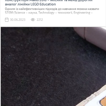
аналог лінійки LEGO Education
Одним із найефективніших підходів до навчання можна назвати
STEM (Science – наука, Technology – технології, Engineering –
інженерія та Mathematics – математика). Головним принципом
30.06.2023
2212
такої моделі навчання є не просте заучування фактів, а здобуття
теоретичних знань за рахунок практичних завдань. Для дітей
дошкільного та молодшого шкільного віку, яким ще рано
проводити лабораторні досліди, цей підхід допомагають
реалізувати ігри. А окремим випадком ігрового підходу до
навчання можна назвати STEM-конструктори.