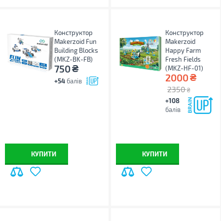
Конструктор
Конструктор
Makerzoid Fun
Makerzoid
Building Blocks
Happy Farm
(MKZ-BK-FB)
Fresh Fields
₴
750
(MKZ-HF-01)
₴
2000
+54
балів
2350
₴
+108
балів
КУПИТИ
КУПИТИ