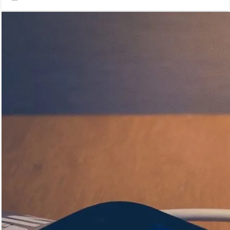
типу акумулятора та виробника) не вийшов, а вона сильно
зносилася (більше 20%), то виробник здійснює безкоштовну
заміну.