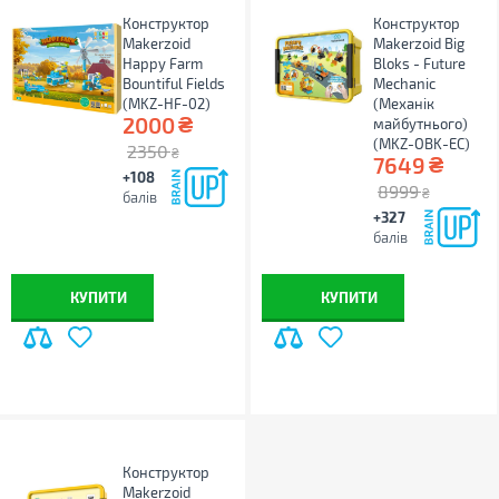
Конструктор
Конструктор
Makerzoid
Makerzoid Big
Happy Farm
Bloks - Future
Bountiful Fields
Mechanic
(MKZ-HF-02)
(Механік
₴
2000
майбутнього)
(MKZ-OBK-EC)
2350
₴
₴
7649
+108
8999
₴
балів
+327
балів
КУПИТИ
КУПИТИ
Конструктор
Makerzoid