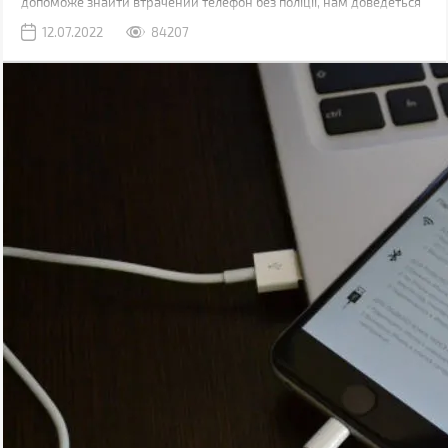
допоможе знайти втрачений телефон без поліції, нам доведеться
вас розчарувати. Якщо ви загубили телефон, наявність коду не
12.07.2022
84207
допоможе абсолютно. Якщо його вкрали, IMEI слід повідомити
поліції, що дозволить відшукати смартфон у майбутньому.