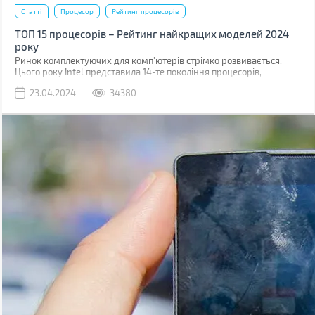
Статті
Процесор
Рейтинг процесорів
ТОП 15 процесорів – Рейтинг найкращих моделей 2024
року
Ринок комплектуючих для комп'ютерів стрімко розвивається.
Цього року Intel представила 14-те покоління процесорів,
побудованих на техпроцесі 6 нм, також, поступово, дешевшають
23.04.2024
34380
рішення для платформ з підтримкою шини обміну даними PCI 5.0
і оперативної пам'яті DDR5.