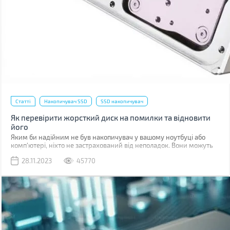
Статті
Накопичувач SSD
SSD накопичувач
Як перевірити жорсткий диск на помилки та відновити
його
Яким би надійним не був накопичувач у вашому ноутбуці або
комп'ютері, ніхто не застрахований від неполадок. Вони можуть
бути пов'язані з програмними помилками або фізичними
28.11.2023
45770
ушкодженнями комірок пам'яті.