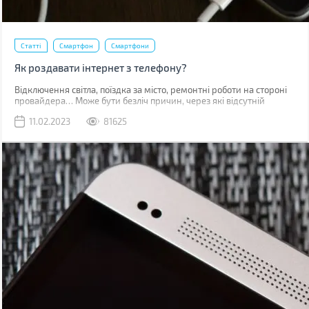
Статті
Смартфон
Смартфони
Як роздавати інтернет з телефону?
Відключення світла, поїздка за місто, ремонтні роботи на стороні
провайдера… Може бути безліч причин, через які відсутній
звичний дротовий інтернет. У такий момент може виручити
11.02.2023
81625
мобільна мережа, звичайно, якщо ви знаходитесь у зоні її
покриття.