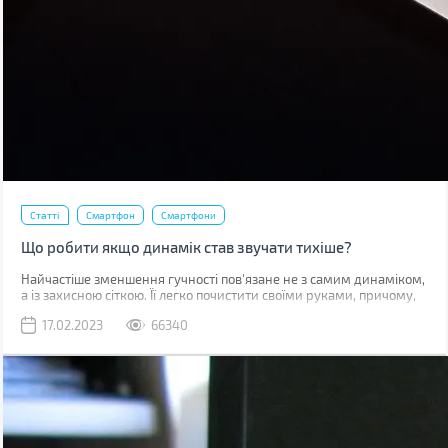
Статті
Смартфон
Смартфони
Що робити якщо динамік став звучати тихіше?
Найчастіше зменшення гучності пов'язане не з самим динаміком,
а із захисною сіткою. Її легко почистити своїми руками, причому,
швидше за все, у вас вдома вже є все необхідне для цього.
17.02.2023
66340