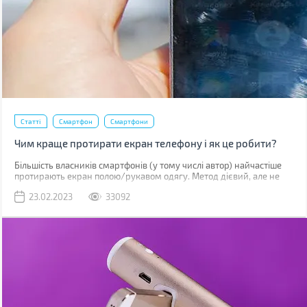
Статті
Смартфон
Смартфони
Чим краще протирати екран телефону і як це робити?
Більшість власників смартфонів (у тому числі автор) найчастіше
протирають екран полою/рукавом одягу. Метод дієвий, але не
найкращий. До серйозних поломок він не призведе, але якщо ви
23.02.2023
33092
уважно придивитесь до дисплея, скоріше за все побачите
маленькі подряпини. Одна з причин їх появи – неправильне
очищення.