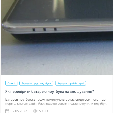
Статті
Акумулятор до ноутбука
Акумуляторні батареї
Як перевірити батарею ноутбука на зношування?
​​​​​Батарея ноутбука з часом неминуче втрачає енергоємність – це
нормальна ситуація. Але якщо ви зовсім недавно купили ноутбук,
такий стан справ вимагає вашої уваги. У випадку, коли
02.05.2022
59323
гарантійний термін батареї (зазвичай від 1 до 3 років залежно від