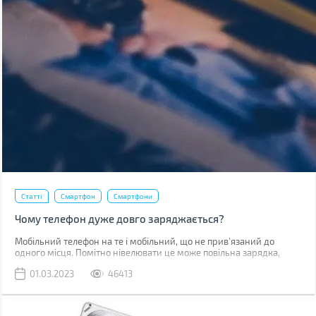
Статті
Смартфон
Смартфони
Чому телефон дуже довго заряджається?
Мобільний телефон на те і мобільний, що не прив'язаний до
одного місця. Помітно нівелювати це може повільна зарядка,
через яку доводиться годинником бути прив'язаним до розетки.
01.03.2023
46413