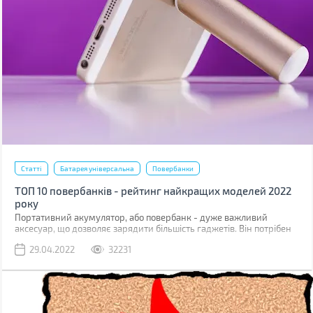
Статті
Батарея універсальна
Повербанки
ТОП 10 повербанків - рейтинг найкращих моделей 2022
року
Портативний акумулятор, або повербанк - дуже важливий
аксесуар, що дозволяє зарядити більшість гаджетів. Він потрібен
скрізь і в цивільному житті (подорожі, походи, поїздки), і під час
29.04.2022
32231
бойових дій. Недаремно волонтери постійно просять
закуповувати повербанки на фронт для військовослужбовців ЗСУ.
Ми склали рейтинг з 10-ти цікавих моделей, кожну з яких можна
використовувати в різних ситуаціях.