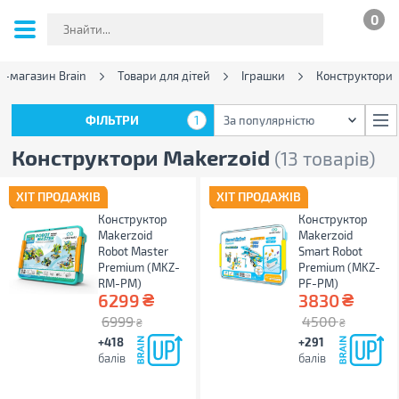
0
т-магазин Brain
Товари для дітей
Іграшки
Конструктори
ФІЛЬТРИ
1
За популярністю
ФІЛЬТРИ
1
За популярністю
Конструктори Makerzoid
(13 товарів)
ХІТ ПРОДАЖІВ
ХІТ ПРОДАЖІВ
Конструктор
Конструктор
Makerzoid
Makerzoid
Robot Master
Smart Robot
Premium (MKZ-
Premium (MKZ-
RM-PM)
PF-PM)
₴
₴
6299
3830
6999
4500
₴
₴
+418
+291
балів
балів