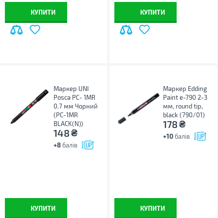
КУПИТИ
КУПИТИ
Маркер UNI
Маркер Edding
Posca PC- 1MR
Paint e-790 2-3
0.7 мм Чорний
мм, round tip,
(PC-1MR
black (790/01)
₴
178
BLACK(N))
₴
148
+10
балів
+8
балів
КУПИТИ
КУПИТИ