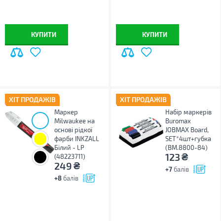
КУПИТИ
КУПИТИ
ХІТ ПРОДАЖІВ
ХІТ ПРОДАЖІВ
Маркер
Набір маркерів
Milwaukee на
Buromax
основі рідкої
JOBMAX Board,
фарби INKZALL
SET*4шт+губка
Білий - LP
(BM.8800-84)
₴
123
(48223711)
₴
249
+7
балів
+8
балів