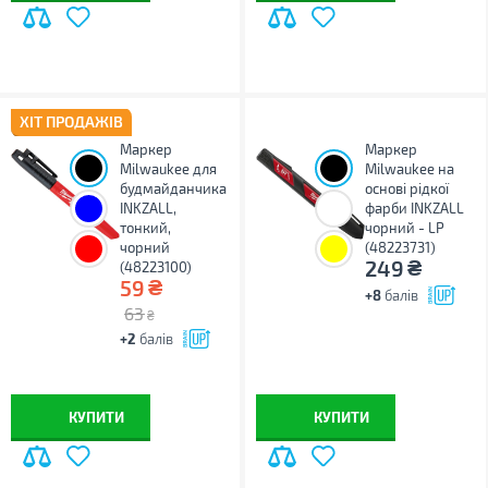
ХІТ ПРОДАЖІВ
Маркер
Маркер
Milwaukee для
Milwaukee на
будмайданчика
основі рідкої
INKZALL,
фарби INKZALL
тонкий,
чорний - LP
чорний
(48223731)
₴
249
(48223100)
₴
59
+8
балів
63
₴
+2
балів
КУПИТИ
КУПИТИ