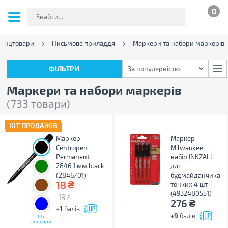
0
анцтовари
Письмове приладдя
Маркери та набори маркерів
ФІЛЬТРИ
За популярністю
ФІЛЬТРИ
За популярністю
Маркери та набори маркерів
(733 товари)
ХІТ ПРОДАЖІВ
Маркер
Маркер
Centropen
Milwaukee
Permanent
набір INKZALL
2846 1 мм black
для
(2846/01)
будмайданчика
₴
18
тонких 4 шт.
(4932480551)
19
₴
₴
276
+1
балів
+9
балів
Ще
кольори