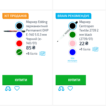
ХІТ ПРОДАЖІВ
BRAIN РЕКОМЕНДУЄ
Маркер Edding
Маркер
перманентний
Centropen
Permanent ОНР
Textile 2739 2
E-140 S 0.3 мм
мм black
Чорний (e-
(2739/01)
₴
22
140/01)
₴
85
+1
балів
+5
балів
Ще
кольори
КУПИТИ
КУПИТИ