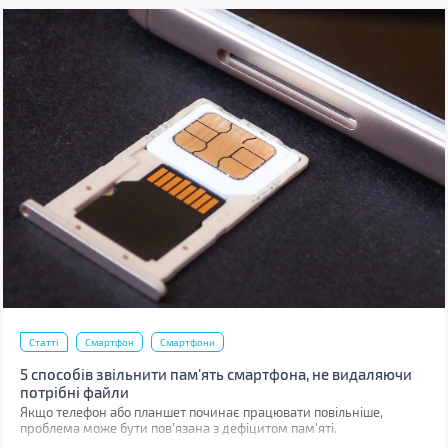
Статті
Смартфон
Смартфони
5 способів звільнити пам’ять смартфона, не видаляючи
потрібні файли
Якщо телефон або планшет починає працювати повільніше,
проблема може бути пов'язана з дефіцитом пам'яті.