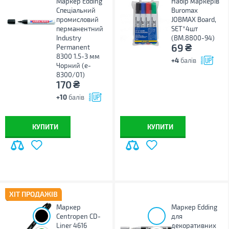
Маркер Edding
Набір маркерів
Спеціальний
Buromax
промисловий
JOBMAX Board,
перманентний
SET*4шт
Industry
(BM.8800-94)
₴
69
Permanent
8300 1.5-3 мм
+4
балів
Чорний (e-
8300/01)
₴
170
+10
балів
КУПИТИ
КУПИТИ
ХІТ ПРОДАЖІВ
Маркер
Маркер Edding
Centropen CD-
для
Liner 4616
декоративних