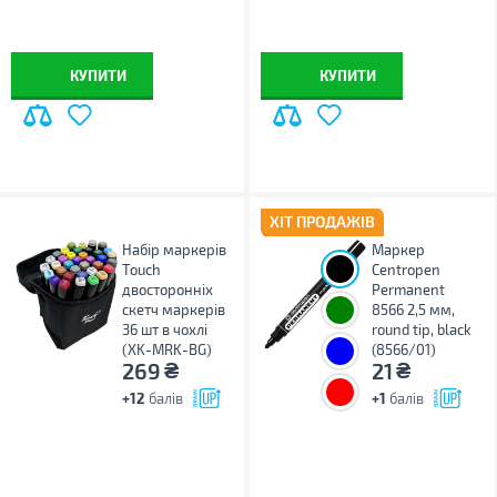
КУПИТИ
КУПИТИ
ХІТ ПРОДАЖІВ
Набір маркерів
Маркер
Touch
Centropen
двосторонніх
Permanent
скетч маркерів
8566 2,5 мм,
36 шт в чохлі
round tip, black
(XK-MRK-BG)
(8566/01)
₴
₴
269
21
+12
балів
+1
балів