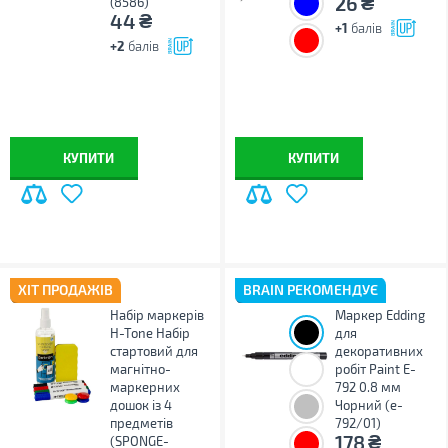
₴
26
(8586)
₴
44
+1
балів
+2
балів
КУПИТИ
КУПИТИ
ХІТ ПРОДАЖІВ
BRAIN РЕКОМЕНДУЄ
Набір маркерів
Маркер Edding
H-Tone Набір
для
стартовий для
декоративних
магнітно-
робіт Paint E-
маркерних
792 0.8 мм
дошок із 4
Чорний (e-
предметів
792/01)
₴
178
(SPONGE-