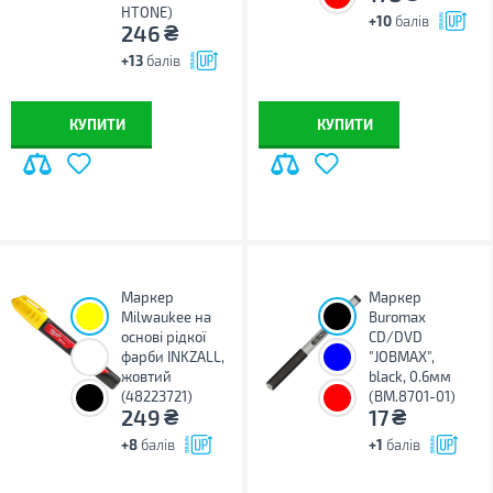
HTONE)
+10
балів
₴
246
+13
балів
КУПИТИ
КУПИТИ
Маркер
Маркер
Milwaukee на
Buromax
основі рідкої
CD/DVD
фарби INKZALL,
"JOBMAX",
жовтий
black, 0.6мм
(48223721)
(BM.8701-01)
₴
₴
249
17
+8
балів
+1
балів