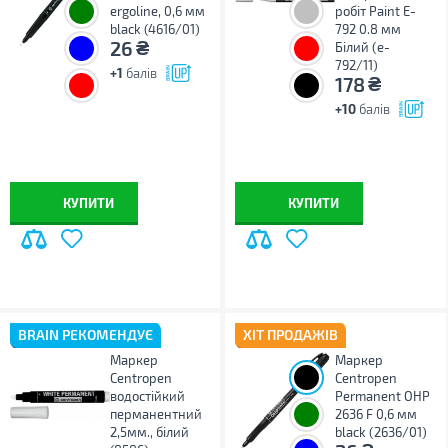
ergoline, 0,6 мм
робіт Paint E-
black (4616/01)
792 0.8 мм
₴
26
Білий (e-
792/11)
+1
балів
₴
178
+10
балів
КУПИТИ
КУПИТИ
BRAIN РЕКОМЕНДУЄ
ХІТ ПРОДАЖІВ
Маркер
Маркер
Centropen
Centropen
водостійкий
Permanent ОНР
перманентний
2636 F 0,6 мм
2,5мм., білий
black (2636/01)