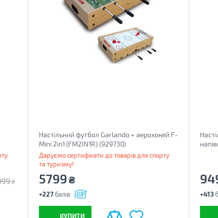
Настільний футбол Garlando + аерохокей F-
Насті
Mini 2in1 (FM2IN1R) (929730)
напів
(6204
рту
Даруємо сертифікати до товарів для спорту
та туризму!
5799
94
₴
999
₴
+227
балів
+413
б
КУПИТИ