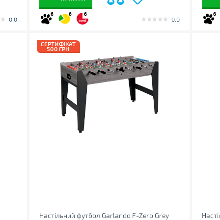
6
6
6
6
0.0
0.0
СЕРТИФІКАТ
500 ГРН
Настільний футбол Garlando F-Zero Grey
Насті