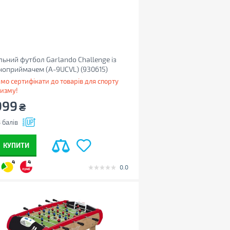
льний футбол Garlando Challenge із
оприймачем (A-9UCVL) (930615)
мо сертифікати до товарів для спорту
ризму!
999
₴
8
балів
КУПИТИ
4
4
0.0