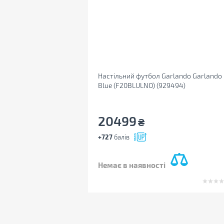
Настільний футбол Garlando Garlando
Blue (F20BLULNO) (929494)
20499
₴
+727
балів
Немає в наявності