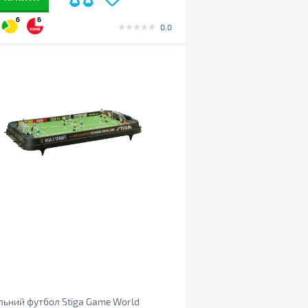
6
6
0.0
льний футбол Stiga Game World