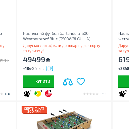
o
Настільний футбол Garlando G-500
Насті
Weatherproof Blue (G500WBLGULLA)
жетон
(930614)
рту
Даруємо сертифікати до товарів для спорту
Дарує
та туризму!
та ту
49499
61
₴
999
₴
+1840
балів
+234
КУПИТИ
4
4
4
4
0.0
0.0
СЕРТИФІКАТ
200 ГРН