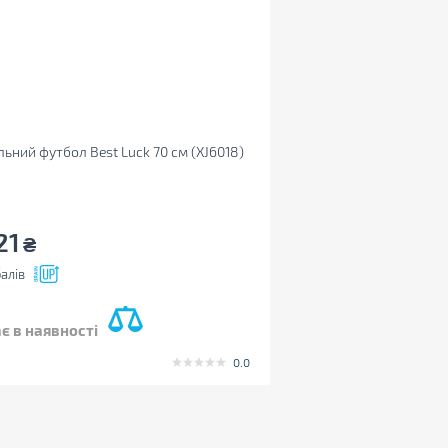
льний футбол Best Luck 70 см (XJ6018)
21
₴
алів
є в наявності
0.0