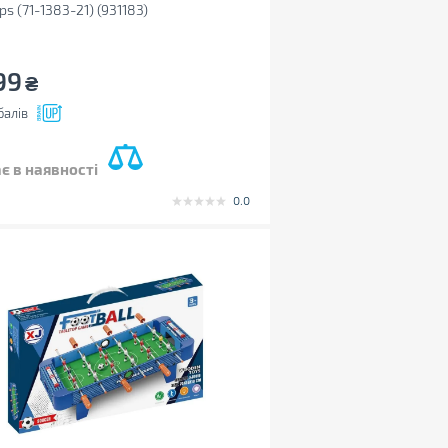
s (71-1383-21) (931183)
99
₴
балів
є в наявності
0.0