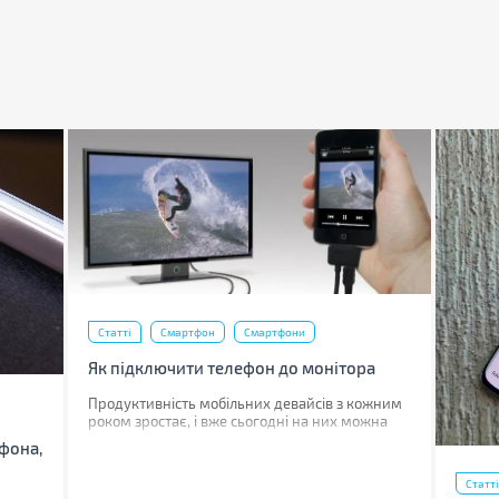
Статті
Смартфон
Смартфони
Як підключити телефон до монітора
Продуктивність мобільних девайсів з кожним
роком зростає, і вже сьогодні на них можна
перекласти деякі завдання, для яких раніше
тфона,
використовувався комп'ютер.
Статті