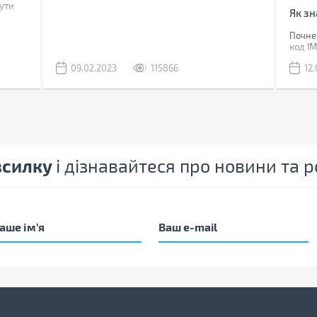
ути
Як зн
Почнем
код I
без по
09.02.2023
115866
12
Якщо в
допом
слід п
відшу
зсилку
і дізнавайтеся про новини та