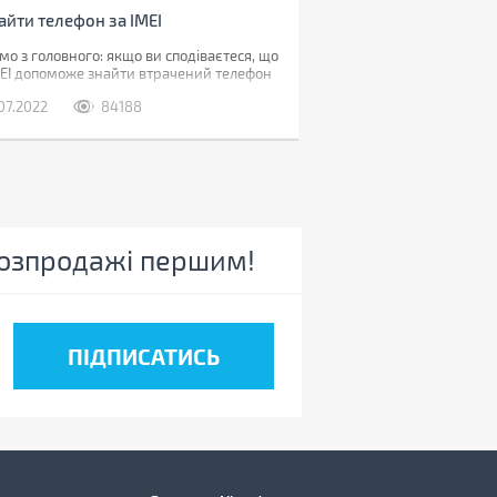
айти телефон за IMEI
о з головного: якщо ви сподіваєтеся, що
MEI допоможе знайти втрачений телефон
ліції, нам доведеться вас розчарувати.
.07.2022
84188
11.02.2023
8162
и загубили телефон, наявність коду не
оже абсолютно. Якщо його вкрали, IMEI
овідомити поліції, що дозволить
кати смартфон у майбутньому.
 розпродажі першим!