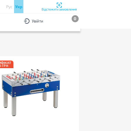
Рус
Укр
Відстежити замовлення
0
Увійти
РИ
За популярністю
ИФІКАТ
0 ГРН