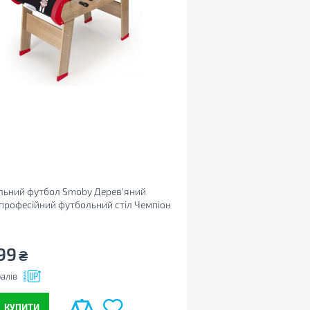
льний футбол Smoby Дерев'яний
професійний футбольний стіл Чемпіон
00)
99
₴
алів
КУПИТИ