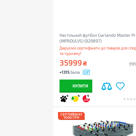
Настільний футбол Garlando Master Pr
(MPROULVS) (929897)
Даруємо сертифікати до товарів для спо
та туризму!
35999
₴
39
+1315
балів
КУПИТИ
4
4
4
СЕРТИФІКАТ
1000 ГРН