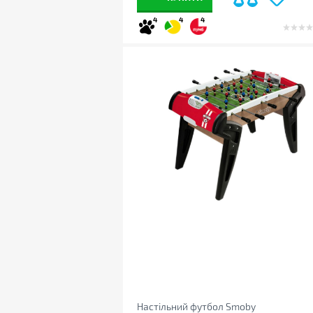
4
4
4
Настільний футбол Smoby