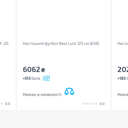
 F-20
Настільний футбол Best Luck 120 см (638)
Насті
6062
20
₴
+513
балів
+183
б
Немає в наявності
Нема
0.0
0.0