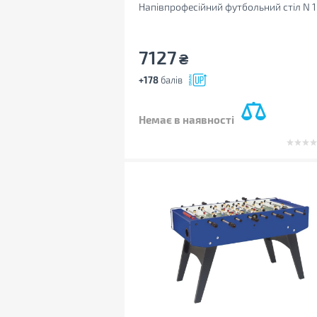
Напівпрофесійний футбольний стіл N 1
Evolution, 120х84 (620302)
7127
₴
+178
балів
Немає в наявності