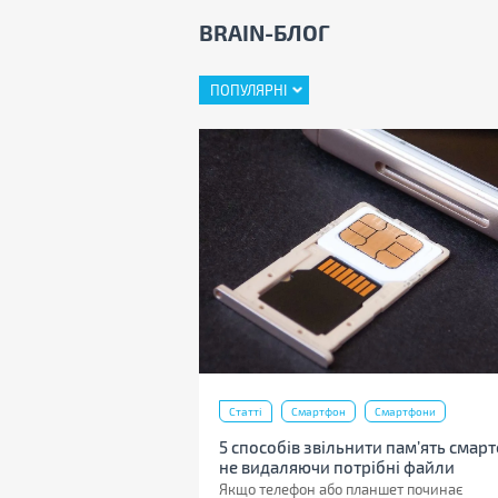
BRAIN-БЛОГ
ПОПУЛЯРНІ
Телевізори
левізорів – Рейтинг
ворив вам неприємних
і потрібно врахувати
рів. Якщо ви не хочете
 щоб розбиратися у
я з цим рейтингом.
Статті
Смартфон
Смартфони
5 способів звільнити пам’ять смар
не видаляючи потрібні файли
Якщо телефон або планшет починає