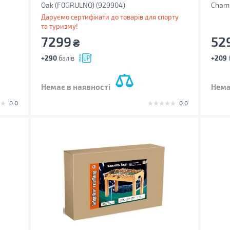
Oak (F0GRULNO) (929904)
Champ
Даруємо сертифікати до товарів для спорту
та туризму!
7299
52
₴
+290
балів
+209
Немає в наявності
Нема
0.0
0.0