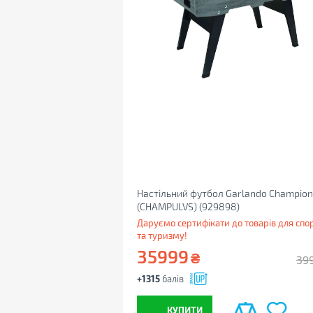
Настільний футбол Garlando Champion
(CHAMPULVS) (929898)
Даруємо сертифікати до товарів для спо
та туризму!
35999
₴
39
+1315
балів
КУПИТИ