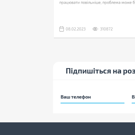
працювати повільніше, проблема може б
пов'язана з дефіцитом пам'яті.
25751
08.02.2023
310872
Підпишіться на ро