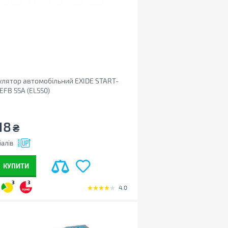
лятор автомобільний EXIDE START-
EFB 55A (EL550)
18
₴
алів
КУПИТИ
3
3
4.0