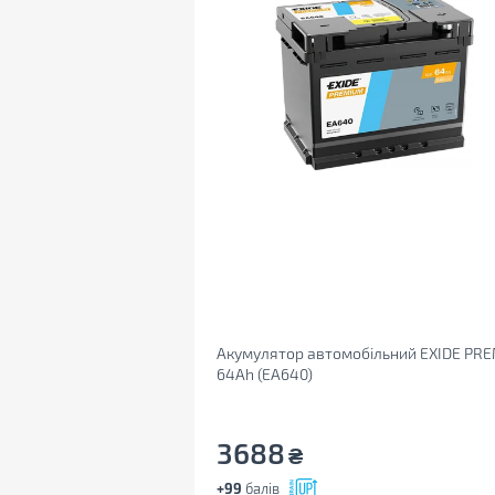
Акумулятор автомобільний EXIDE PR
64Ah (EA640)
3688
₴
+99
балів