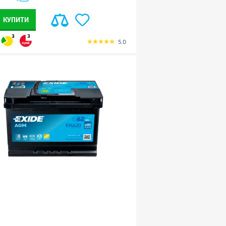
КУПИТИ
3
3
5.0