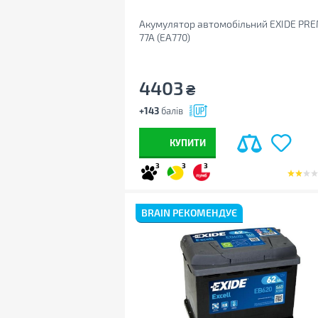
Акумулятор автомобільний EXIDE PR
77A (EA770)
4403
₴
+143
балів
КУПИТИ
3
3
3
BRAIN РЕКОМЕНДУЄ