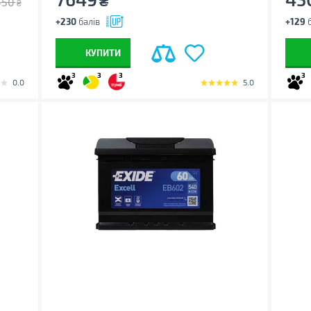
₴
450
₴
+230
балів
+129
б
КУПИТИ
3
3
3
3
0.0
5.0