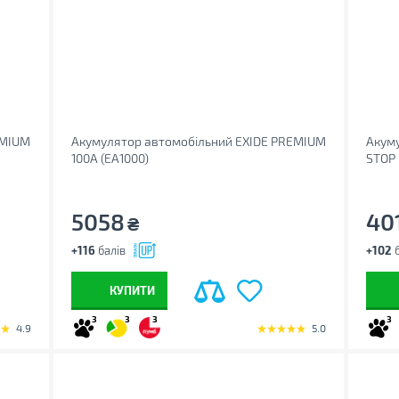
EMIUM
Акумулятор автомобільний EXIDE PREMIUM
Акуму
100A (EA1000)
STOP 
5058
40
₴
+116
балів
+102
б
КУПИТИ
3
3
3
3
4.9
5.0