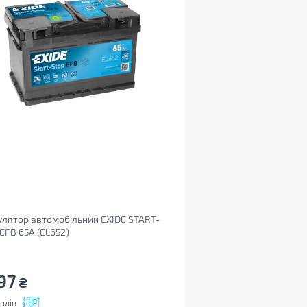
лятор автомобільний EXIDE START-
EFB 65A (EL652)
97
₴
алів