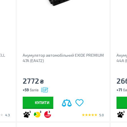
ELL
Акумулятор автомобільний EXIDE PREMIUM
Акуму
47A (EA472)
44A 
2772
26
₴
+59
балів
+71
ба
КУПИТИ
3
3
3
3
4.3
5.0