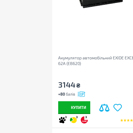
Акумулятор автомобільний EXIDE EXC
62A (EB620)
3144
₴
+80
балів
КУПИТИ
3
3
3