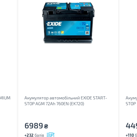
EMIUM
Акумулятор автомобільний EXIDE START-
Акуму
STOP AGM 72Ah 760EN (EK720)
STOP 
6989
44
₴
+232
балів
+110
б