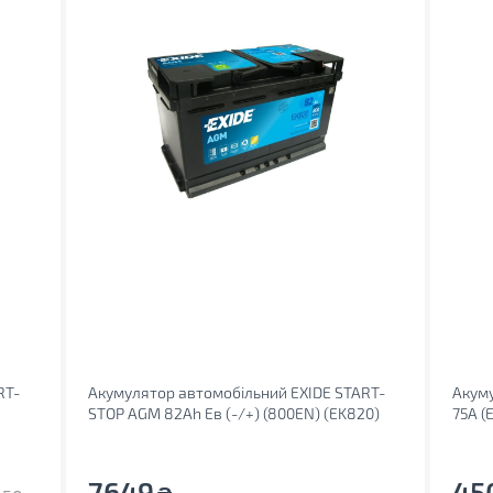
RT-
Акумулятор автомобільний EXIDE START-
Акум
STOP AGM 82Ah Ев (-/+) (800EN) (EK820)
75A (
7649
45