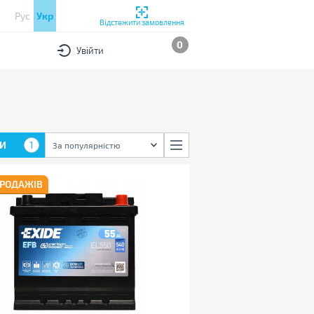
Рус
Укр
Відстежити замовлення
0
Увійти
И
1
За популярністю
ПРОДАЖІВ