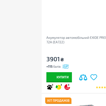
Акумулятор автомобільний EXIDE PR
72A (EA722)
3901
₴
+115
балів
КУПИТИ
3
3
3
ХІТ ПРОДАЖІВ