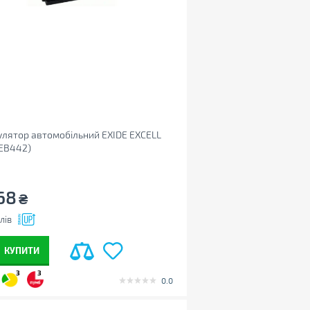
лятор автомобільний EXIDE EXCELL
(EB442)
68
₴
лів
КУПИТИ
3
3
0.0