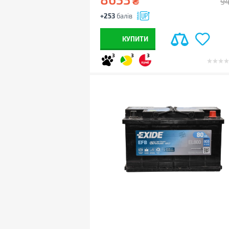
₴
9
+253
балів
КУПИТИ
3
3
3