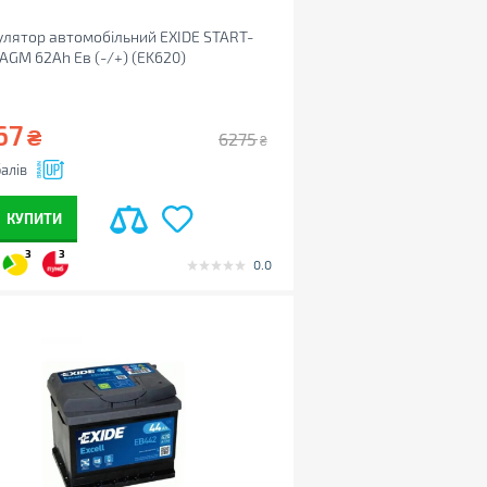
лятор автомобільний EXIDE START-
AGM 62Ah Ев (-/+) (EK620)
67
₴
6275
₴
алів
КУПИТИ
3
3
0.0