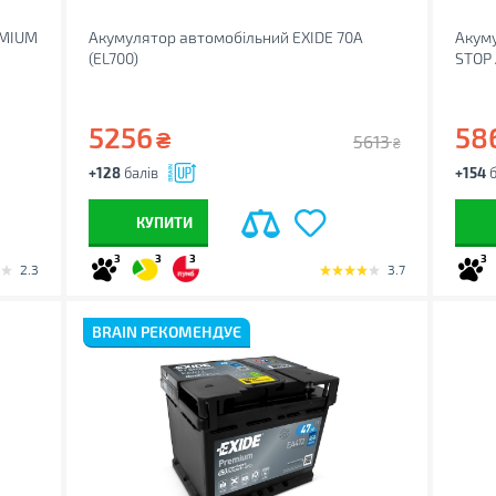
EMIUM
Акумулятор автомобільний EXIDE 70A
Акуму
(EL700)
STOP 
5256
58
₴
5613
₴
+128
балів
+154
б
КУПИТИ
3
3
3
3
2.3
3.7
BRAIN РЕКОМЕНДУЄ