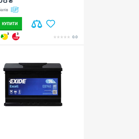
₴
алів
КУПИТИ
3
3
0.0