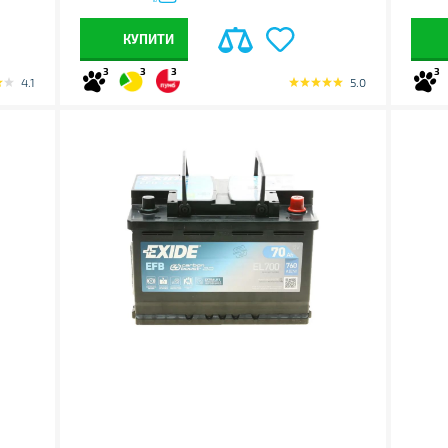
КУПИТИ
3
3
3
3
4.1
5.0