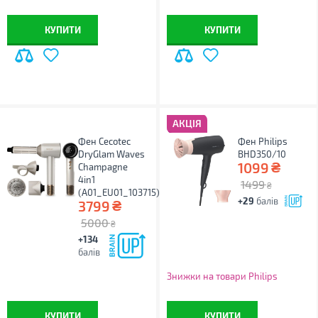
КУПИТИ
КУПИТИ
АКЦІЯ
Фен Cecotec
Фен Philips
DryGlam Waves
BHD350/10
₴
1099
Champagne
4in1
1499
₴
(A01_EU01_103715)
+29
балів
₴
3799
5000
₴
+134
балів
Знижки на товари Philips
КУПИТИ
КУПИТИ