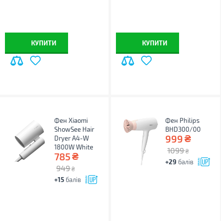
КУПИТИ
КУПИТИ
Фен Xiaomi
Фен Philips
ShowSee Hair
BHD300/00
₴
999
Dryer A4-W
1800W White
1099
₴
₴
785
+29
балів
949
₴
+15
балів