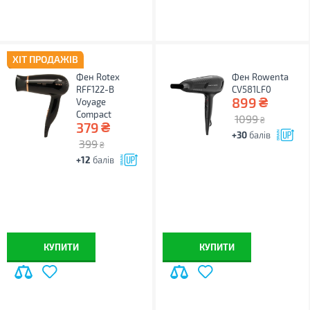
ХІТ ПРОДАЖІВ
Фен Rotex
Фен Rowenta
RFF122-B
CV581LF0
₴
899
Voyage
Compact
1099
₴
₴
379
+30
балів
399
₴
+12
балів
КУПИТИ
КУПИТИ