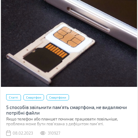
Статті
Смартфон
Смартфони
5 способів звільнити пам’ять смартфона, не видаляючи
потрібні файли
Якщо телефон або планшет починає працювати повільніше,
проблема може бути пов'язана з дефіцитом пам'яті.
08.02.2023
310927