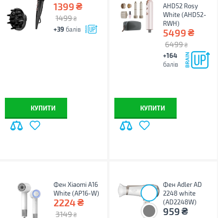
₴
1399
AHD52 Rosy
White (AHD52-
1499
₴
RWH)
+39
балів
₴
5499
6499
₴
+164
балів
КУПИТИ
КУПИТИ
Фен Xiaomi A16
Фен Adler AD
White (AP16-W)
2248 white
₴
2224
(AD2248W)
₴
959
3149
₴