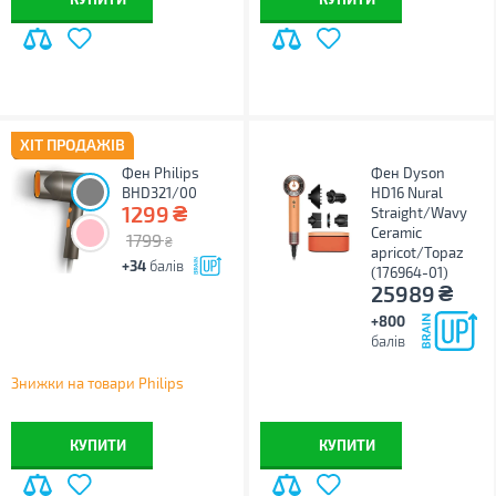
ХІТ ПРОДАЖІВ
Фен Philips
Фен Dyson
BHD321/00
HD16 Nural
₴
1299
Straight/Wavy
Ceramic
1799
₴
apricot/Topaz
+34
балів
(176964-01)
₴
25989
+800
балів
Знижки на товари Philips
КУПИТИ
КУПИТИ