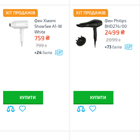
ХІТ ПРОДАЖІВ
ХІТ ПРОДАЖІВ
Фен Xiaomi
Фен Philips
ShowSee A1-W
BHD274/00
₴
2499
White
₴
759
2899
₴
799
₴
+73
балів
+24
балів
КУПИТИ
КУПИТИ