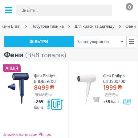
0
газин Brain
Побутова техніка
Для краси та догляду
Фени
ФІЛЬТРИ
За популярністю
ФІЛЬТРИ
За популярністю
Фени
(348 товарів)
АКЦІЯ
Фен Philips
Фен Philips
BHD839/00
BHD500/00
₴
₴
8499
1999
10499
2299
₴
₴
+265
+58
балів
балів
Знижки на товари Philips