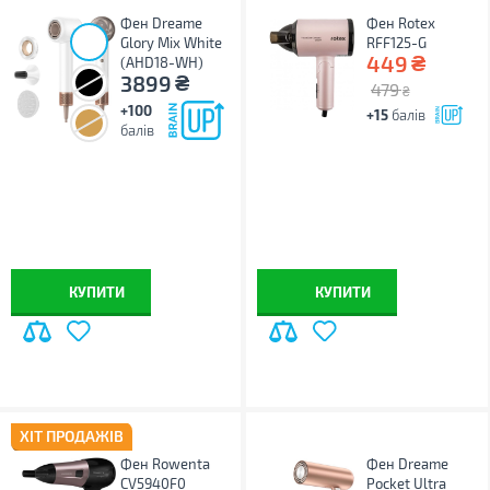
Фен Dreame
Фен Rotex
Glory Mix White
RFF125-G
₴
449
(AHD18-WH)
₴
3899
479
₴
+100
+15
балів
балів
КУПИТИ
КУПИТИ
ХІТ ПРОДАЖІВ
Фен Rowenta
Фен Dreame
CV5940F0
Pocket Ultra