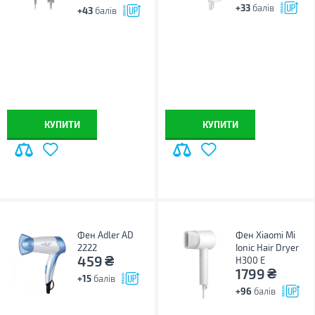
+33
балів
+43
балів
КУПИТИ
КУПИТИ
Фен Adler AD
Фен Xiaomi Mi
2222
Ionic Hair Dryer
₴
459
H300 E
₴
1799
+15
балів
+96
балів