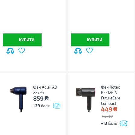
КУПИТИ
КУПИТИ
Фен Adler AD
Фен Rotex
2279b
RFF126-V
₴
859
FutureCare
Compact
+29
балів
₴
449
529
₴
+13
балів