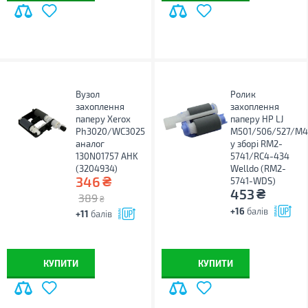
Вузол
Ролик
захоплення
захоплення
паперу Xerox
паперу HP LJ
Ph3020/WC3025
M501/506/527/M4
аналог
у зборі RM2-
130N01757 AHK
5741/RC4-434
(3204934)
Welldo (RM2-
₴
346
5741-WDS)
₴
453
389
₴
+16
балів
+11
балів
КУПИТИ
КУПИТИ