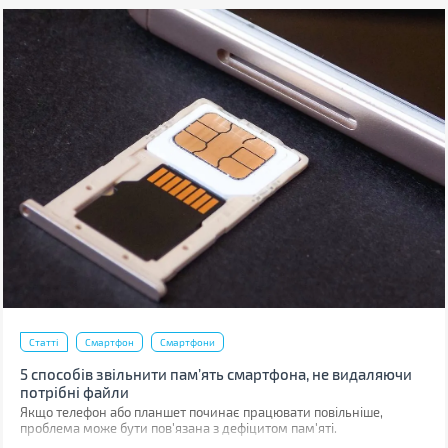
Статті
Смартфон
Смартфони
5 способів звільнити пам’ять смартфона, не видаляючи
потрібні файли
Якщо телефон або планшет починає працювати повільніше,
проблема може бути пов'язана з дефіцитом пам'яті.