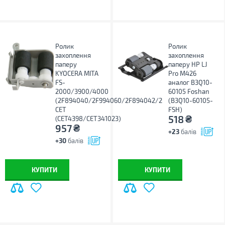
Ролик
Ролик
захоплення
захоплення
паперу
паперу HP LJ
KYOCERA MITA
Pro M426
FS-
аналог B3Q10-
2000/3900/4000
60105 Foshan
(2F894040/2F994060/2F894042/2
(B3Q10-60105-
CET
FSH)
₴
518
(CET4398/CET341023)
₴
957
+23
балів
+30
балів
КУПИТИ
КУПИТИ