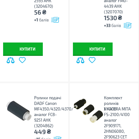
2593 AHK
аналог FM0-
(3204670)
4439 AHK
₴
56
(3207070)
₴
1530
+1
балів
+33
балів
КУПИТИ
КУПИТИ
Ролики подачі
Комплект
DADF Canon
роликів
MF4350/4320/4370/4380/4340/4330/4410
KYOCERA MITA
аналог FC8-
FS-2100/4100
9251 AHK
аналог
(3204862)
2F909171,
₴
449
2HN06080,
2F90623 CET