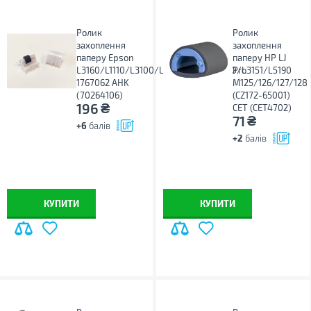
Ролик
Ролик
захоплення
захоплення
паперу Epson
паперу HP LJ
L3160/L1110/L3100/L3101/L3110/L3150/L3151/L5190
Pro
1767062 AHK
M125/126/127/128
(70264106)
(CZ172-65001)
₴
196
CET (CET4702)
₴
71
+6
балів
+2
балів
КУПИТИ
КУПИТИ