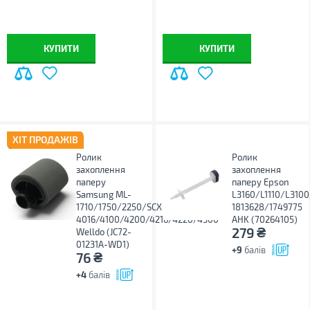
КУПИТИ
КУПИТИ
ХІТ ПРОДАЖІВ
Ролик
Ролик
захоплення
захоплення
паперу
паперу Epson
Samsung ML-
L3160/L1110/L3100
1710/1750/2250/SCX-
1813628/1749775
4016/4100/4200/4216/4220/4300
AHK (70264105)
₴
279
Welldo (JC72-
01231A-WD1)
+9
балів
₴
76
+4
балів