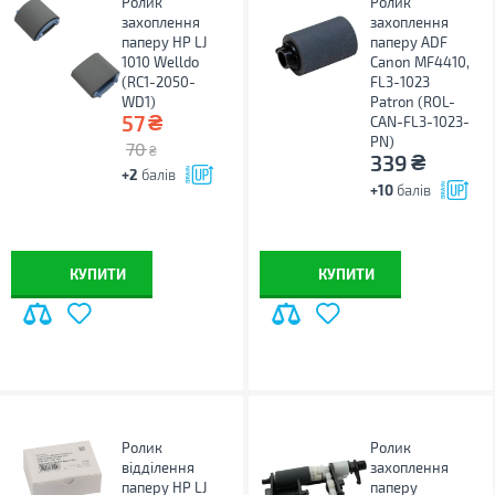
Ролик
Ролик
захоплення
захоплення
паперу HP LJ
паперу ADF
1010 Welldo
Canon MF4410,
(RC1-2050-
FL3-1023
WD1)
Patron (ROL-
₴
57
CAN-FL3-1023-
PN)
70
₴
₴
339
+2
балів
+10
балів
КУПИТИ
КУПИТИ
Ролик
Ролик
відділення
захоплення
паперу HP LJ
паперу