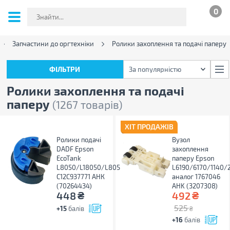
0
Запчастини до оргтехніки
Ролики захоплення та подачі паперу
ФІЛЬТРИ
За популярністю
ФІЛЬТРИ
За популярністю
Ролики захоплення та подачі
паперу
(1267 товарів)
ХІТ ПРОДАЖІВ
Ролики подачі
Вузол
DADF Epson
захоплення
EcoTank
паперу Epson
L8050/L18050/L8058/L18058
L6190/6170/1140/
C12C937771 АНК
аналог 1767046
(70264434)
AHK (3207308)
₴
₴
448
492
525
+15
балів
₴
+16
балів