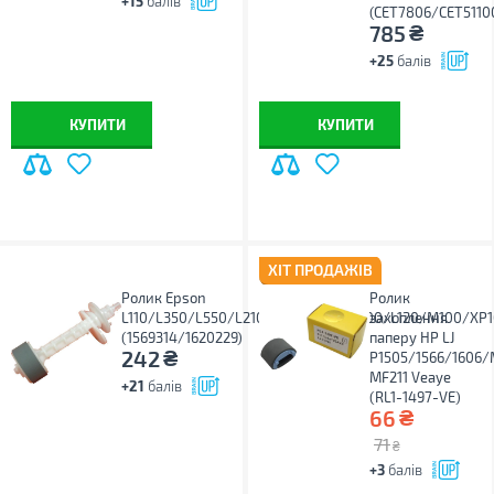
+15
балів
(CET7806/CET5110
₴
785
+25
балів
КУПИТИ
КУПИТИ
ХІТ ПРОДАЖІВ
Ролик Epson
Ролик
L110/L350/L550/L210/L355/L555/L300/L120/M100/XP
захоплення
(1569314/1620229)
паперу HP LJ
₴
242
P1505/1566/1606/
MF211 Veaye
+21
балів
(RL1-1497-VE)
₴
66
71
₴
+3
балів