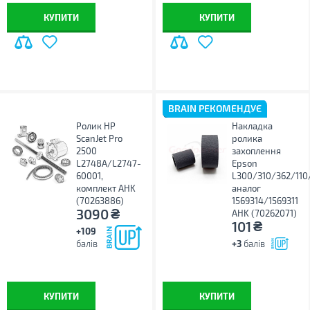
КУПИТИ
КУПИТИ
BRAIN РЕКОМЕНДУЄ
Ролик HP
Накладка
ScanJet Pro
ролика
2500
захоплення
L2748A/L2747-
Epson
60001,
L300/310/362/110
комплект AHK
аналог
(70263886)
1569314/1569311
₴
3090
AHK (70262071)
₴
101
+109
балів
+3
балів
КУПИТИ
КУПИТИ