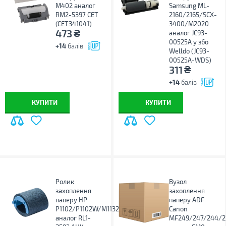
M402 аналог
Samsung ML-
RM2-5397 CET
2160/2165/SCX-
(CET341041)
3400/M2020
₴
473
аналог JC93-
00525A у збо
+14
балів
Welldo (JC93-
00525A-WDS)
₴
311
+14
балів
КУПИТИ
КУПИТИ
Ролик
Вузол
захоплення
захоплення
паперу HP
паперу ADF
P1102/P1102W/M1132/M1136
Canon
аналог RL1-
MF249/247/244/2