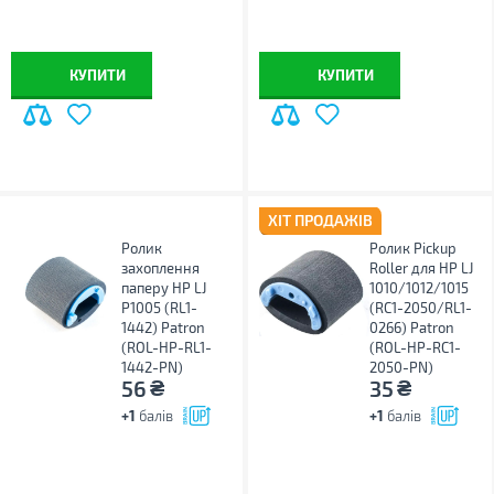
КУПИТИ
КУПИТИ
ХІТ ПРОДАЖІВ
Ролик
Ролик Pickup
захоплення
Roller для HP LJ
паперу HP LJ
1010/1012/1015
P1005 (RL1-
(RC1-2050/RL1-
1442) Patron
0266) Patron
(ROL-HP-RL1-
(ROL-HP-RC1-
1442-PN)
2050-PN)
₴
₴
56
35
+1
балів
+1
балів