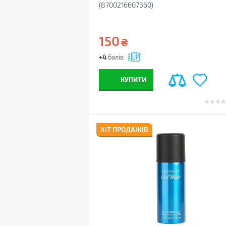
(8700216607360)
150
₴
+4
балів
КУПИТИ
ХІТ ПРОДАЖІВ