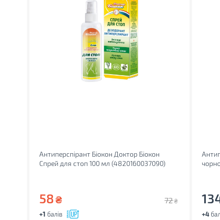
Антиперспірант Біокон Доктор Біокон
Антип
Спрей для стоп 100 мл (4820160037090)
чорно
58
13
₴
72
₴
+1
балів
+4
бал