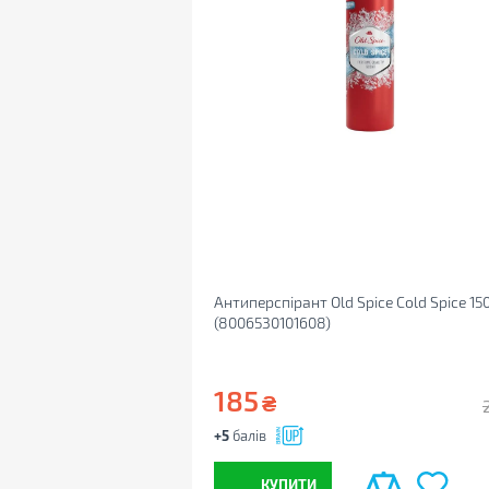
Антиперспірант Old Spice Cold Spice 15
(8006530101608)
185
₴
+5
балів
КУПИТИ