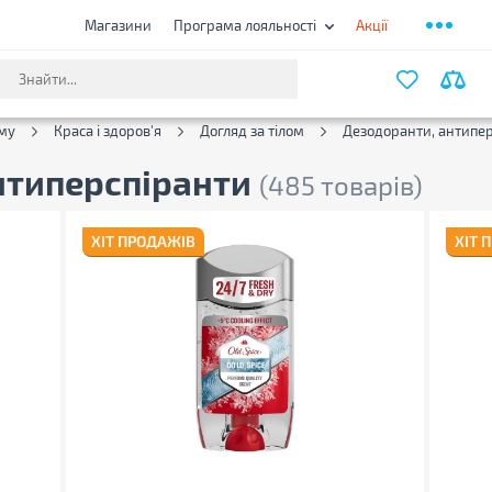
Магазини
Програма лояльності
Акції
ФІЛЬТ
му
Краса і здоров'я
Догляд за тілом
Дезодоранти, антипер
нтиперспіранти
(485 товарів)
ХІТ ПРОДАЖІВ
ХІТ 