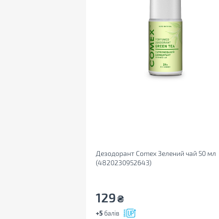
Дезодорант Comex Зелений чай 50 мл
(4820230952643)
129
₴
+5
балів