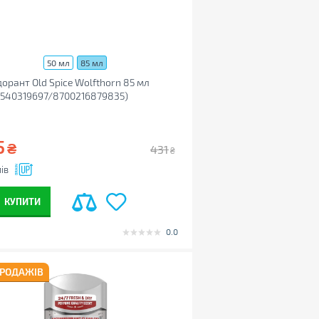
50 мл
85 мл
орант Old Spice Wolfthorn 85 мл
6540319697/8700216879835)
5
₴
431
₴
ів
КУПИТИ
0.0
ПРОДАЖІВ