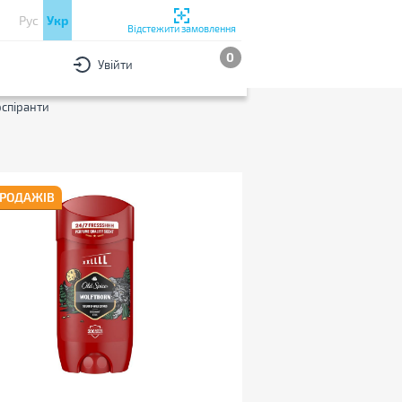
Рус
Укр
Відстежити замовлення
0
Увійти
РИ
За популярністю
спіранти
ПРОДАЖІВ