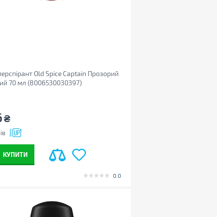
ерспірант Old Spice Captain Прозорий
ий 70 мл (8006530030397)
6
₴
ів
КУПИТИ
0.0