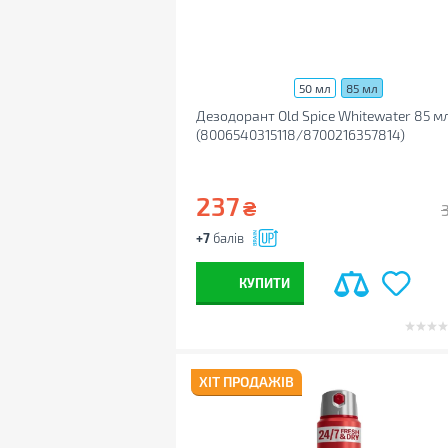
50 мл
85 мл
Дезодорант Old Spice Whitewater 85 м
(8006540315118/8700216357814)
237
₴
+7
балів
КУПИТИ
ХІТ ПРОДАЖІВ