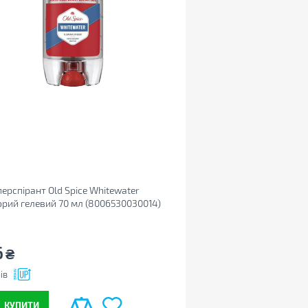
ерспірант Old Spice Whitewater
рий гелевий 70 мл (8006530030014)
6
₴
ів
КУПИТИ