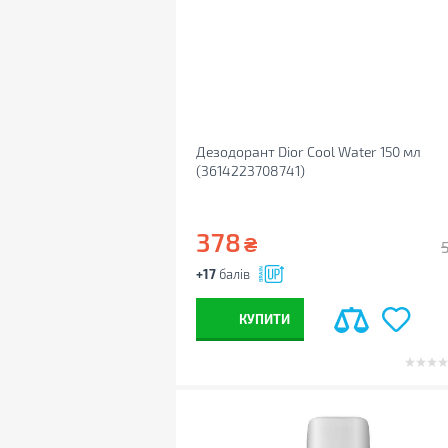
Дезодорант Dior Cool Water 150 мл
(3614223708741)
378
₴
+17
балів
КУПИТИ