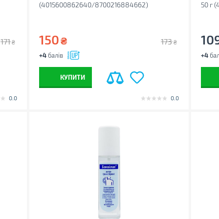
(4015600862640/8700216884662)
50 г 
150
10
₴
171
173
₴
₴
+4
балів
+4
бал
КУПИТИ
0.0
0.0