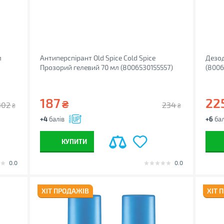
л
Антиперспірант Old Spice Cold Spice
Дезод
Прозорий гелевий 70 мл (8006530155557)
(800
187
22
₴
302
234
₴
₴
+4
балів
+6
бал
КУПИТИ
0.0
0.0
ХІТ ПРОДАЖІВ
ХІТ 