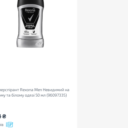
ерспірант Rexona Men Невидимий на
му та білому одязі 50 мл (96097335)
4
₴
ів