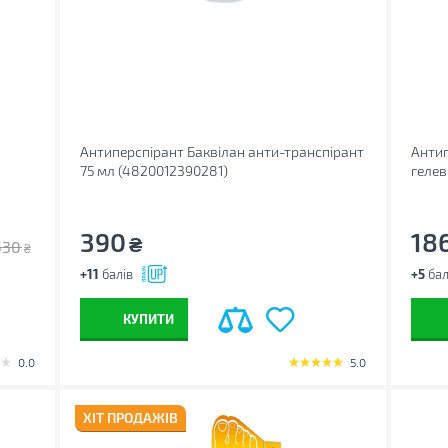
Антиперспірант Баквілан анти-транспірант
Антип
75 мл (4820012390281)
гелев
390
18
₴
530
₴
+11
балів
+5
бал
КУПИТИ
0.0
5.0
ХІТ ПРОДАЖІВ