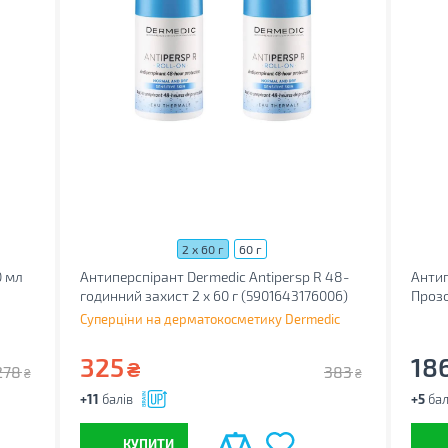
2 x 60 г
60 г
0 мл
Антиперспірант Dermedic Antipersp R 48-
Антип
годинний захист 2 x 60 г (5901643176006)
Прозо
Суперціни на дерматокосметику Dermedic
325
18
₴
278
383
₴
₴
+11
балів
+5
бал
КУПИТИ