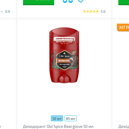
0.0
5.0
ХІТ 
50 мл
85 мл
л
Дезодорант Old Spice Bearglove 50 мл
Дезод