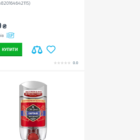
(4820164642115)
9
₴
ів
КУПИТИ
0.0