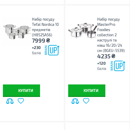
Набір посуду
Набір посуду
Tefal Nordica 10
MasterPro
предметів
Foodies
(H852SA56)
collection 2
₴
7999
каструлі та
ківш 16/20/24
+230
см (BGEU-5539)
балів
₴
4235
+120
балів
КУПИТИ
КУПИТИ