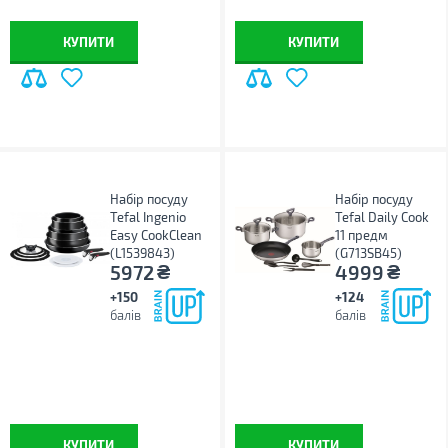
КУПИТИ
КУПИТИ
Набір посуду
Набір посуду
Tefal Ingenio
Tefal Daily Cook
Easy CookClean
11 предм
(L1539843)
(G713SB45)
₴
₴
5972
4999
+150
+124
балів
балів
КУПИТИ
КУПИТИ