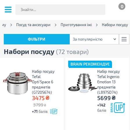
0
ому
Посуд та аксесуари
Приготування їжі
Набори посуду
ФІЛЬТРИ
За популярністю
ФІЛЬТРИ
За популярністю
Набори посуду
(72 товари)
BRAIN РЕКОМЕНДУЄ
Набір посуду
Набір посуду
Tefal
Tefal Ingenio
Opti'Space 6
Emotion 13
предметів
предметів
(G720S674)
(L897SD74)
₴
₴
3475
5699
3799
+142
₴
балів
+71
балів