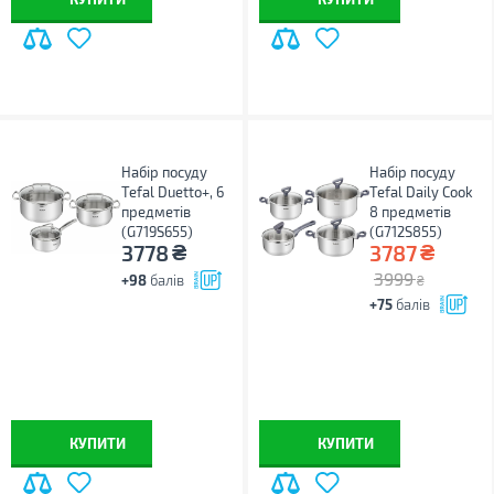
Набір посуду
Набір посуду
Tefal Duetto+, 6
Tefal Daily Cook
предметів
8 предметів
(G719S655)
(G712S855)
₴
₴
3778
3787
3999
+98
балів
₴
+75
балів
КУПИТИ
КУПИТИ