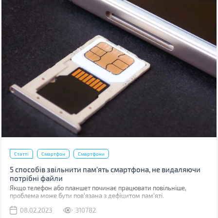
Статті
Смартфон
Смартфони
5 способів звільнити пам’ять смартфона, не видаляючи
потрібні файли
Якщо телефон або планшет починає працювати повільніше,
проблема може бути пов'язана з дефіцитом пам'яті.
08.02.2023
310782