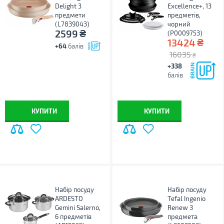
Delight 3
Excellence+, 13
предмети
предметів,
(L7839043)
чорний
₴
2599
(P0009753)
₴
13424
+64
балів
16035
₴
+338
балів
КУПИТИ
КУПИТИ
Набір посуду
Набір посуду
ARDESTO
Tefal Ingenio
Gemini Salerno,
Renew 3
6 предметів
предмета