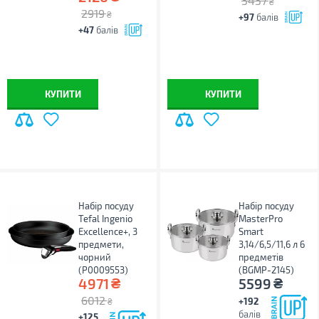
3437
₴
2919
₴
+97
балів
+47
балів
КУПИТИ
КУПИТИ
Набір посуду
Набір посуду
Tefal Ingenio
MasterPro
Excellence+, 3
Smart
предмети,
3,14/6,5/11,6 л 6
чорний
предметів
(P0009553)
(BGMP-2145)
₴
₴
4971
5599
6012
+192
₴
балів
+125