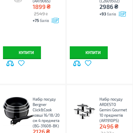
(AR1906S)
(L2609502)
₴
₴
1899
2986
2549
+93
балів
₴
+75
балів
КУПИТИ
КУПИТИ
Набір посуду
Набір посуду
Bergner
ARDESTO
Click&Cook
Gemini Gourmet
ковші 16/18/20
10 предметів
см 4 предмета
(AR1910PS)
₴
2496
(BG-31608-BK)
₴
2126