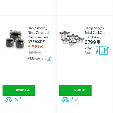
Набір посуду
Набір посуду
Ninja Zerostick
Tefal CookClip
Premium 3 шт
(G723SA74)
₴
6799
(C33300DE)
₴
3799
+162
5004
балів
₴
+133
балів
КУПИТИ
КУПИТИ