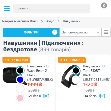
0
Інтернет-магазин Brain
Аудіо
Навушники
ФІЛЬТРИ
1
За популярністю
ФІЛЬТРИ
1
За популярністю
Навушники | Підключення :
бездротове
(899 товарів)
ХІТ ПРОДАЖІВ
ХІТ ПРОДАЖІВ
Навушники JBL
Навушники JBL
Wave Beam 2
Tune 510BT
Black
Black
(JBLWBEAM2BLK)
(JBLT510BTBLKEU)
₴
₴
1999
1320
2399
1699
₴
₴
+21
балів
+14
балів