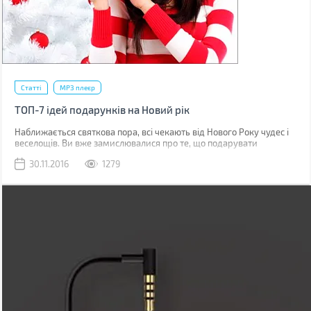
Статті
MP3 плеєр
ТОП-7 ідей подарунків на Новий рік
Наближається святкова пора, всі чекають від Нового Року чудес і
веселощів. Ви вже замислювалися про те, що подарувати
близьким людям і членам сім'ї? Це непростий вибір, але BRAIN-
30.11.2016
1279
Гід підготував для Вас декілька чудових ідей для подарунків на
Новий рік.