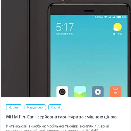
Новини
Навушники
Xiaomi
Mi Half In-Ear - серйозна гарнітура за смішною ціною
Китайський виробник мобільної техніки, компанія Xiaomi,
представила свої нові навушники-вкладиші Mi Half.