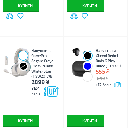
КУПИТИ
КУПИТИ
Навушники
Навушники
GamePro
Xiaomi Redmi
Asgard Freya
Buds 6 Play
Pro Wireless
Black (1071789)
₴
555
White/Blue
(HSW201WB)
649
₴
₴
2899
+12
балів
+149
балів
КУПИТИ
КУПИТИ