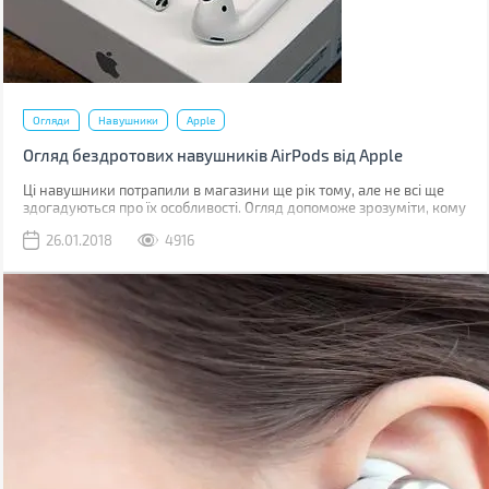
Огляди
Навушники
Apple
Огляд бездротових навушників AirPods від Apple
Ці навушники потрапили в магазини ще рік тому, але не всі ще
здогадуються про їх особливості. Огляд допоможе зрозуміти, кому
цей стильний аксесуар прийдеться до душі.
26.01.2018
4916