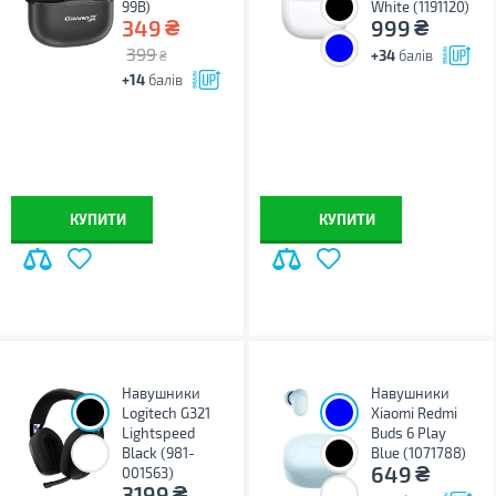
99B)
White (1191120)
₴
₴
349
999
399
+34
балів
₴
+14
балів
КУПИТИ
КУПИТИ
Навушники
Навушники
Logitech G321
Xiaomi Redmi
Lightspeed
Buds 6 Play
Black (981-
Blue (1071788)
₴
649
001563)
₴
3199