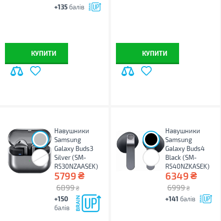
+135
балів
КУПИТИ
КУПИТИ
Навушники
Навушники
Samsung
Samsung
Galaxy Buds3
Galaxy Buds4
Silver (SM-
Black (SM-
R530NZAASEK)
R540NZKASEK)
₴
₴
5799
6349
6899
6999
₴
₴
+150
+141
балів
балів