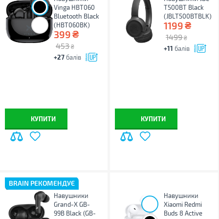
Vinga HBT060
T500ВТ Black
Bluetooth Black
(JBLT500BTBLK)
₴
1199
(HBT060BK)
₴
399
1499
₴
453
₴
+11
балів
+27
балів
КУПИТИ
КУПИТИ
BRAIN РЕКОМЕНДУЄ
Навушники
Навушники
Grand-X GB-
Xiaomi Redmi
99B Black (GB-
Buds 8 Active