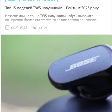
Топ 15 моделей TWS навушників – Рейтинг 2023 року
Незважаючи на те, що TWS-навушники набули широкого
поширення, багато хто ставиться до них з певною зневагою.
Виною тому є міф, що вони мають погане звучання.
25.04.2023
22134