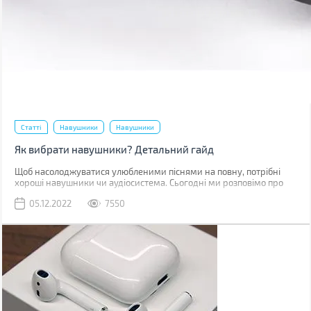
Статті
Навушники
Навушники
Як вибрати навушники? Детальний гайд
Щоб насолоджуватися улюбленими піснями на повну, потрібні
хороші навушники чи аудіосистема. Сьогодні ми розповімо про
навушники: їх будову, спосіб передачі сигналу, характеристики та
05.12.2022
7550
інші фактори, які потрібно врахувати при виборі.