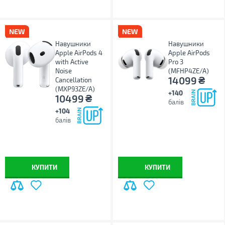
Навушники
Навушники
Apple AirPods 4
Apple AirPods
with Active
Pro 3
Noise
(MFHP4ZE/A)
₴
14099
Cancellation
(MXP93ZE/A)
+140
₴
10499
балів
+104
балів
КУПИТИ
КУПИТИ