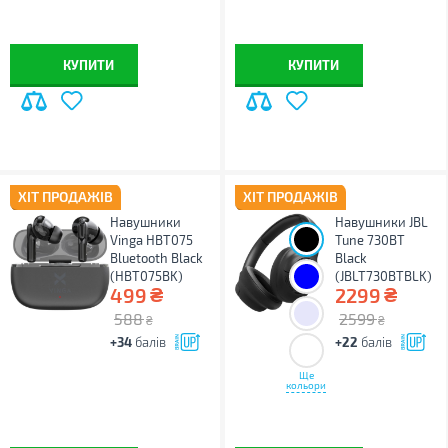
КУПИТИ
КУПИТИ
ХІТ ПРОДАЖІВ
ХІТ ПРОДАЖІВ
Навушники
Навушники JBL
Vinga HBT075
Tune 730BT
Bluetooth Black
Black
(HBT075BK)
(JBLT730BTBLK)
₴
₴
499
2299
588
2599
₴
₴
+34
балів
+22
балів
Ще
кольори