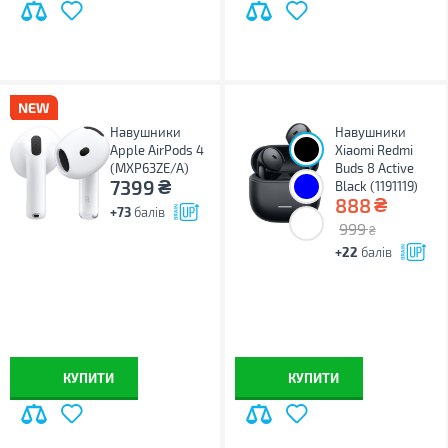
Навушники
Навушники
Apple AirPods 4
Xiaomi Redmi
(MXP63ZE/A)
Buds 8 Active
₴
7399
Black (1191119)
₴
888
+73
балів
999
₴
+22
балів
КУПИТИ
КУПИТИ