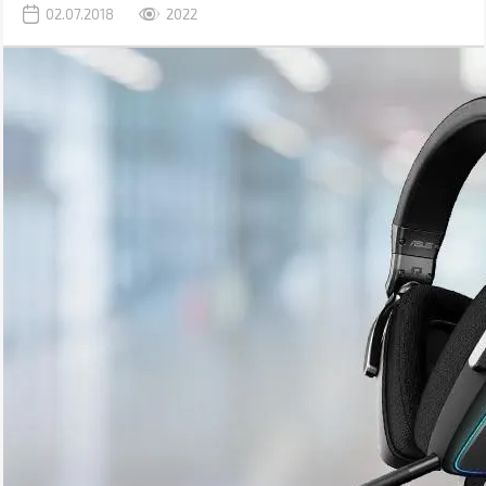
02.07.2018
2022
нове дітище як навушники зі звучанням класу Hi-Fi.