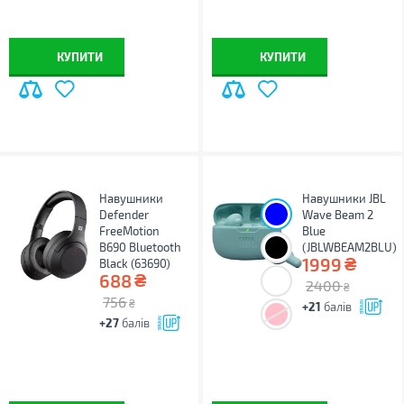
КУПИТИ
КУПИТИ
Навушники
Навушники JBL
Defender
Wave Beam 2
FreeMotion
Blue
B690 Bluetooth
(JBLWBEAM2BLU)
₴
1999
Black (63690)
₴
688
2400
₴
756
₴
+21
балів
+27
балів