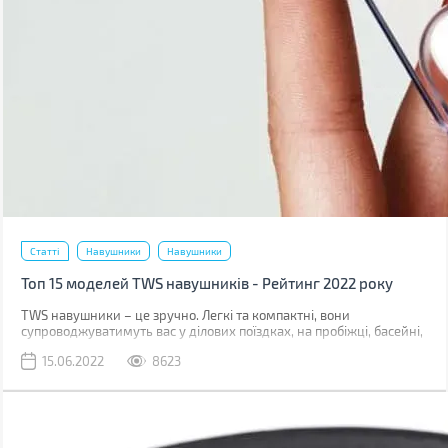
Статті
Навушники
Навушники
Топ 15 моделей TWS навушників - Рейтинг 2022 року
TWS навушники – це зручно. Легкі та компактні, вони
супроводжуватимуть вас у ділових поїздках, на пробіжці, басейні,
подорожі. Часто можна почути, що вони поступаються за якістю
15.06.2022
8623
звуку дротовим моделям, але чи всі можуть почути різницю? Ми
підготували для вас топ-15 моделей у трьох цінових сегментах,
що актуальні у червні 2022. У кожному з них є дуже цікаві
варіанти на будь-який смак та гаманець.