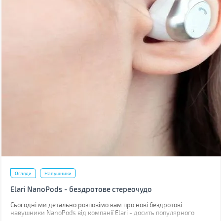
Огляди
Навушники
Elari NanoPods - бездротове стереочудо
Сьогодні ми детально розповімо вам про нові бездротові
навушники NanoPods від компанії Elari - досить популярного
виробника розумних гаджетів. Торгова марка позиціонує своє