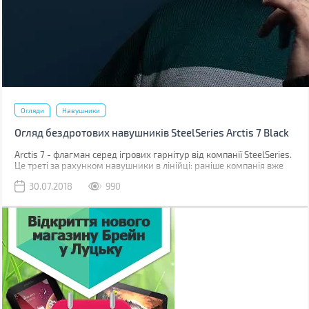
Огляди
Навушники
Огляд бездротових навушників SteelSeries Arctis 7 Black
Arctis 7 - флагман серед ігрових гарнітур від компанії SteelSeries.
Це треті за рахунком навушники в лінійці: раніше компанія вже
знайомила ігроманів і аудиофилів з навушниками Arctis 3 і Arctis
30.07.2018
990
5.