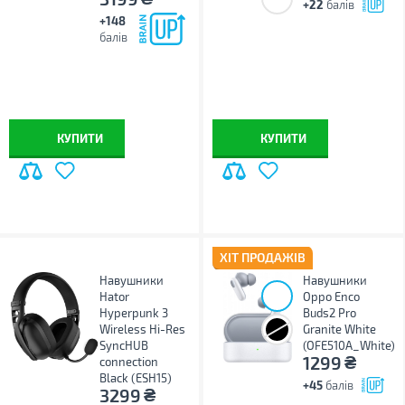
+22
балів
+148
балів
КУПИТИ
КУПИТИ
ХІТ ПРОДАЖІВ
Навушники
Навушники
Hator
Oppo Enco
Hyреrpunk 3
Buds2 Pro
Wireless Hi-Res
Granite White
SyncHUB
(OFE510A_White)
₴
1299
connection
Black (ESH15)
+45
балів
₴
3299