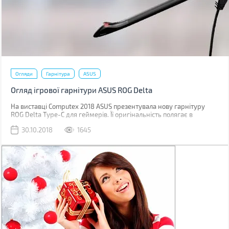
Огляди
Гарнітура
ASUS
Огляд ігрової гарнітури ASUS ROG Delta
На виставці Computex 2018 ASUS презентувала нову гарнітуру
ROG Delta Type-C для геймерів. Її оригінальність полягає в
трикутних амбушюрах, вбудованому цифро-аналоговому
30.10.2018
1645
перетворювачі й райдужному RGB підсвічуванні. А підключається
вона по USB Type-C.