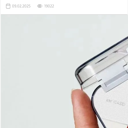
дій. Цього року на ринку з'явилося чимало новинок, зокрема
09.02.2025
19022
навіть бюджетні моделі з підтримкою Hi-Res кодеків.