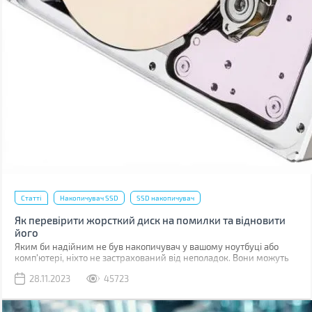
Статті
Накопичувач SSD
SSD накопичувач
Як перевірити жорсткий диск на помилки та відновити
його
Яким би надійним не був накопичувач у вашому ноутбуці або
комп'ютері, ніхто не застрахований від неполадок. Вони можуть
бути пов'язані з програмними помилками або фізичними
28.11.2023
45723
ушкодженнями комірок пам'яті.