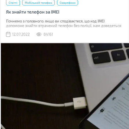
Статті
Мобільний телефон
Смартфони
Як знайти телефон за IMEI
Почнемо з головного: якщо ви сподіваєтеся, що код IMEI
допоможе знайти втрачений телефон без поліції, нам доведеться
вас розчарувати. Якщо ви загубили телефон, наявність коду не
12.07.2022
84161
допоможе абсолютно. Якщо його вкрали, IMEI слід повідомити
поліції, що дозволить відшукати смартфон у майбутньому.