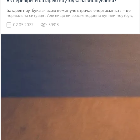
Як перевірити батарею ноутбука на зношування?
​​​​​Батарея ноутбука з часом неминуче втрачає енергоємність – це
нормальна ситуація. Але якщо ви зовсім недавно купили ноутбук,
такий стан справ вимагає вашої уваги. У випадку, коли
02.05.2022
59313
гарантійний термін батареї (зазвичай від 1 до 3 років залежно від
типу акумулятора та виробника) не вийшов, а вона сильно
зносилася (більше 20%), то виробник здійснює безкоштовну
заміну.