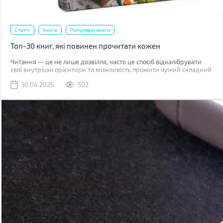
Статті
Книга
Популярні книги
Топ-30 книг, які повинен прочитати кожен
Читання — це не лише дозвілля, часто це спосіб відкалібрувати
свої внутрішні орієнтири та можливість прожити чужий складний
досвід, зберігаючи при цьому безпечну дистанцію.
30.04.2026
502