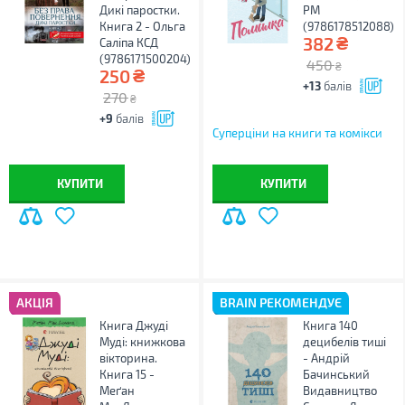
Дикі паростки.
РМ
Книга 2 - Ольга
(9786178512088)
₴
382
Саліпа КСД
(9786171500204)
450
₴
₴
250
+13
балів
270
₴
+9
балів
Суперціни на книги та комікси
КУПИТИ
КУПИТИ
АКЦІЯ
BRAIN РЕКОМЕНДУЄ
Книга Джуді
Книга 140
Муді: книжкова
децибелів тиші
вікторина.
- Андрій
Книга 15 -
Бачинський
Меґан
Видавництво