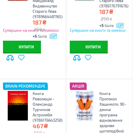
МакДоналд
Старого Лева
Видавництво
(9786176791676)
₴
187
Старого Лева
(9789664481165)
250
₴
₴
187
+5
балів
250
₴
Суперціни на книги та комікси
Суперціни на книги та комікси
+5
балів
КУПИТИ
КУПИТИ
BRAIN РЕКОМЕНДУЄ
АКЦІЯ
Книга
Книга
Революція -
Протокол
Олександр
Хашимото. 90-
Турчинов
денна
Астролябія
програма
(9786176643258)
відновлення
₴
467
здоровя
щитоподібної
550