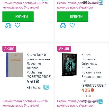
+20
балів
Безкоштовна доставка книг та
Безкоштовна доставка книг та
коміксів всією Україною!
коміксів всією Україною!
КУПИТИ
КУПИТИ
АКЦІЯ
АКЦІЯ
Книга Таке й
Книга
різне - Світлана
Провулок
Левченко
Світлячків.
Yakaboo
Книга 1 -
Publishing
Крістін Генна
(9786178225698)
Видавництво
₴
550
РМ
(9786178373894)
+24
балів
₴
425
501
₴
Безкоштовна доставка книг та
Безкоштовна доставка книг та
+16
балів
коміксів всією Україною!
коміксів всією Україною!