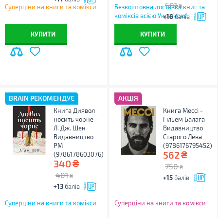
501
₴
Суперціни на книги та комікси
Безкоштовна доставка книг та
коміксів всією Україною!
+16
балів
КУПИТИ
КУПИТИ
BRAIN РЕКОМЕНДУЄ
АКЦІЯ
Книга Диявол
Книга Мессі -
носить чорне -
Гільем Балага
Л. Дж. Шен
Видавництво
Видавництво
Старого Лева
РМ
(9786176795452)
₴
562
(9786178603076)
₴
340
750
₴
401
₴
+15
балів
+13
балів
Суперціни на книги та комікси
Суперціни на книги та комікси