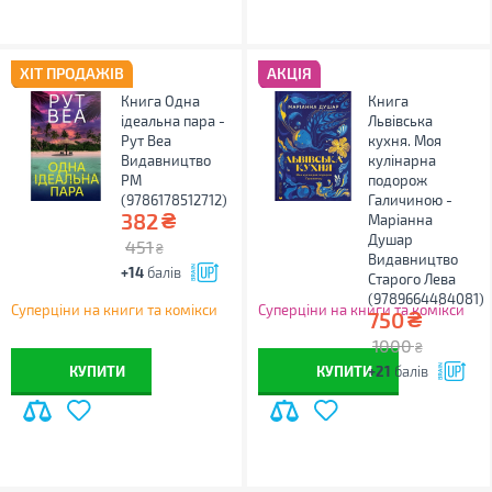
ХІТ ПРОДАЖІВ
АКЦІЯ
Книга Одна
Книга
ідеальна пара -
Львівська
Рут Веа
кухня. Моя
Видавництво
кулінарна
РМ
подорож
(9786178512712)
Галичиною -
₴
382
Маріанна
Душар
451
₴
Видавництво
+14
балів
Старого Лева
(9789664484081)
Суперціни на книги та комікси
Суперціни на книги та комікси
₴
750
1000
₴
КУПИТИ
КУПИТИ
+21
балів