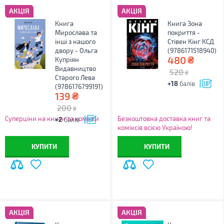
АКЦІЯ
АКЦІЯ
Книга
Книга Зона
Мирослава та
покриття -
інші з нашого
Стівен Кінг КСД
двору - Ольга
(9786171518940)
₴
480
Купріян
Видавництво
520
₴
Старого Лева
+18
балів
(9786176799191)
₴
139
200
₴
Суперціни на книги та комікси
Безкоштовна доставка книг та
+2
балів
коміксів всією Україною!
КУПИТИ
КУПИТИ
АКЦІЯ
АКЦІЯ