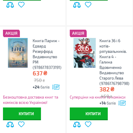
АКЦІЯ
АКЦІЯ
Книга Париж -
Книга 36 і 6
Едвард
котів-
Резерфорд
рятувальників.
Видавництво
Книга 4 -
РМ
Галина
(9786178373191)
Вдовиченко
₴
637
Видавництво
Старого Лева
750
₴
(9786176798798)
+24
балів
₴
382
450
₴
Безкоштовна доставка книг та
Суперціни на книги та комікси
коміксів всією Україною!
+14
балів
КУПИТИ
КУПИТИ