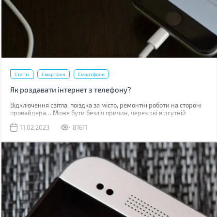
Статті
Смартфон
Смартфони
Як роздавати інтернет з телефону?
Відключення світла, поїздка за місто, ремонтні роботи на стороні
провайдера… Може бути безліч причин, через які відсутній
звичний дротовий інтернет. У такий момент може виручити
11.02.2023
81611
мобільна мережа, звичайно, якщо ви знаходитесь у зоні її
покриття.