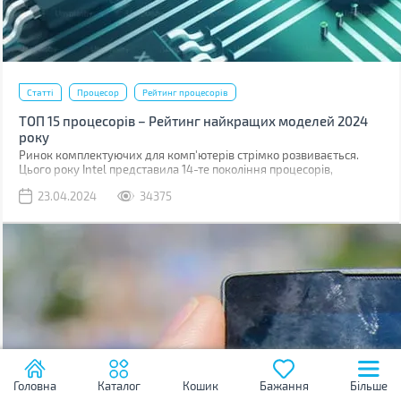
Статті
Процесор
Рейтинг процесорів
ТОП 15 процесорів – Рейтинг найкращих моделей 2024
року
Ринок комплектуючих для комп'ютерів стрімко розвивається.
Цього року Intel представила 14-те покоління процесорів,
побудованих на техпроцесі 6 нм, також, поступово, дешевшають
23.04.2024
34375
рішення для платформ з підтримкою шини обміну даними PCI 5.0
і оперативної пам'яті DDR5.
Головна
Каталог
Кошик
Бажання
Більше