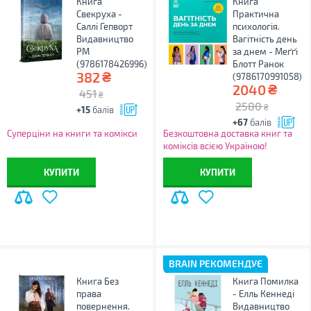
Книга
Книга
Свекруха -
Практична
Саллі Гепворт
психологія.
Видавництво
Вагітність день
РМ
за днем - Меґґі
(9786178426996)
Блотт Ранок
₴
382
(9786170991058)
₴
2040
451
₴
2580
₴
+15
балів
+67
балів
Суперціни на книги та комікси
Безкоштовна доставка книг та
коміксів всією Україною!
КУПИТИ
КУПИТИ
BRAIN РЕКОМЕНДУЄ
Книга Без
Книга Помилка
права
- Елль Кеннеді
повернення.
Видавництво