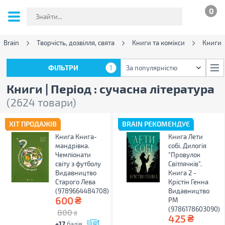
0
 Brain
Творчість, дозвілля, свята
Книги та комікси
Книги
ФІЛЬТРИ
1
За популярністю
ФІЛЬТРИ
1
За популярністю
Книги | Період : сучасна література
(2624 товари)
ХІТ ПРОДАЖІВ
BRAIN РЕКОМЕНДУЄ
Книга Книга-
Книга Лети
мандрівка.
собі. Дилогія
Чемпіонати
"Провулок
світу з футболу
Світлячків".
Видавництво
Книга 2 -
Старого Лева
Крістін Генна
(9789664484708)
Видавництво
₴
600
РМ
(9786178603090)
800
₴
₴
425
+17
балів