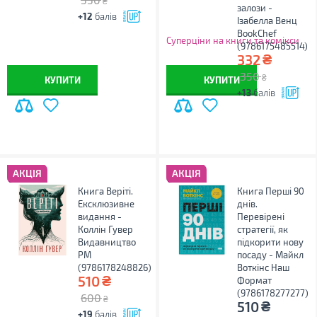
₴
залози -
+12
балів
Ізабелла Венц
BookChef
Суперціни на книги та комікси
(9786175485514)
₴
332
350
₴
КУПИТИ
КУПИТИ
+13
балів
АКЦІЯ
АКЦІЯ
Книга Веріті.
Книга Перші 90
Ексклюзивне
днів.
видання -
Перевірені
Коллін Гувер
стратегії, як
Видавництво
підкорити нову
РМ
посаду - Майкл
(9786178248826)
Воткінс Наш
₴
510
Формат
(9786178277277)
600
₴
₴
510
+19
балів