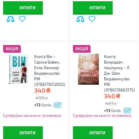
КУПИТИ
КУПИТИ
АКЦІЯ
АКЦІЯ
Книга Він -
Книга
Саріна Бовен,
Викрадач
Елль Кеннеді
поцілунку - Л.
Видавництво
Дж. Шен
РМ
Видавництво
(9786178512002)
РМ
₴
340
(9786178603175)
₴
340
400
₴
401
₴
+13
балів
+13
балів
Суперціни на книги та комікси
Суперціни на книги та комікси
КУПИТИ
КУПИТИ