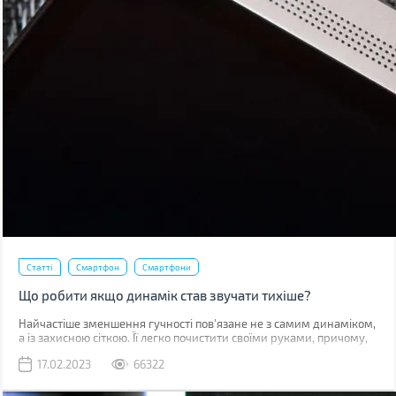
Статті
Смартфон
Смартфони
Що робити якщо динамік став звучати тихіше?
Найчастіше зменшення гучності пов'язане не з самим динаміком,
а із захисною сіткою. Її легко почистити своїми руками, причому,
швидше за все, у вас вдома вже є все необхідне для цього.
17.02.2023
66322