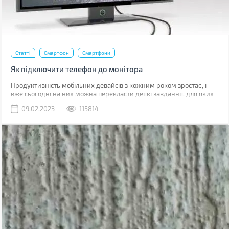
Статті
Смартфон
Смартфони
Як підключити телефон до монітора
Продуктивність мобільних девайсів з кожним роком зростає, і
вже сьогодні на них можна перекласти деякі завдання, для яких
раніше використовувався комп'ютер.
09.02.2023
115814