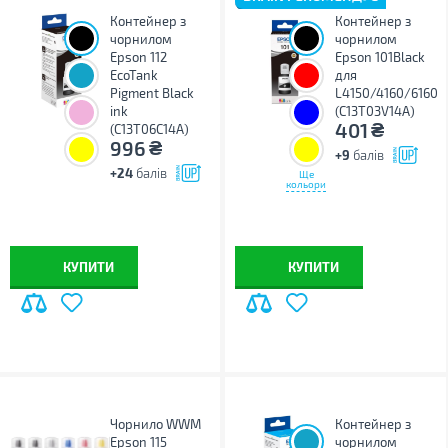
Контейнер з
Контейнер з
чорнилом
чорнилом
Epson 112
Epson 101Black
EcoTank
для
Pigment Black
L4150/4160/6160
ink
(C13T03V14A)
₴
401
(C13T06C14A)
₴
996
+9
балів
+24
балів
Ще
кольори
КУПИТИ
КУПИТИ
Чорнило WWM
Контейнер з
Epson 115
чорнилом