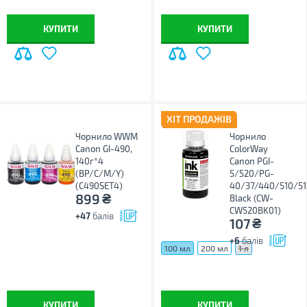
КУПИТИ
КУПИТИ
ХІТ ПРОДАЖІВ
Чорнило WWM
Чорнило
Canon GI-490,
ColorWay
140г*4
Canon PGI-
(BP/C/M/Y)
5/520/PG-
(C490SET4)
40/37/440/510/51
₴
899
Black (CW-
CW520BK01)
+47
балів
₴
107
+6
балів
100 мл
200 мл
1 л
КУПИТИ
КУПИТИ