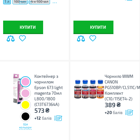
...
1 л
180 мл
4 х 100 мл
кольори
КУПИТИ
КУПИТИ
Контейнер з
Чорнило WWM
чорнилом
CANON
Epson 673 light
PG510BP/CL511C/
magenta 70мл
Комплект
L800/1800
(C10/11SET4-2)
₴
389
(C13T67364A)
₴
573
+20
балів
+12
балів
Ще
кольори