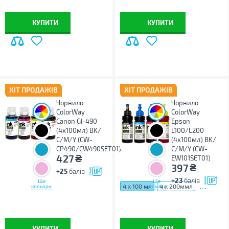
КУПИТИ
КУПИТИ
ХІТ ПРОДАЖІВ
ХІТ ПРОДАЖІВ
Чорнило
Чорнило
ColorWay
ColorWay
Canon GI-490
Epson
(4х100мл) BK/
L100/L200
С/M/Y (CW-
(4х100мл) BK/
CP490/CW490SET01)
С/M/Y (CW-
₴
427
EW101SET01)
₴
397
+25
балів
+23
балів
Ще
Ще
...
4 х 100 мл
4 х 200ммл
кольори
кольори
КУПИТИ
КУПИТИ