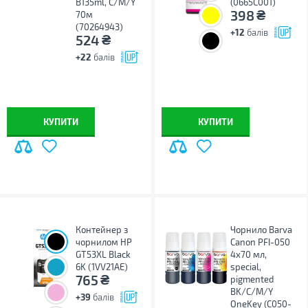
B135ml, C/M/Y
(0665C001)
₴
398
70м
(70264943)
+12
балів
₴
524
+22
балів
КУПИТИ
КУПИТИ
Контейнер з
Чорнило Barva
чорнилом HP
Canon PFI-050
GT53XL Black
4x70 мл,
6K (1VV21AE)
special,
₴
765
pigmented
BK/C/M/Y
+39
балів
OneKey (C050-