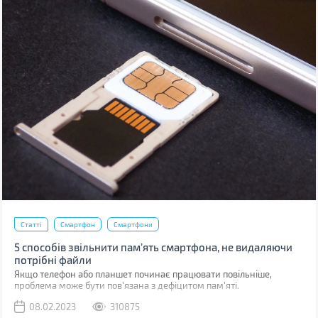
Статті
Смартфон
Смартфони
5 способів звільнити пам’ять смартфона, не видаляючи
потрібні файли
Якщо телефон або планшет починає працювати повільніше,
проблема може бути пов'язана з дефіцитом пам'яті.
08.02.2023
310875