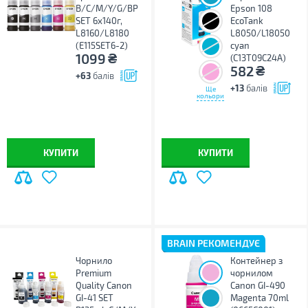
B/C/M/Y/G/BP
Epson 108
SET 6х140г,
EcoTank
L8160/L8180
L8050/L18050
(E115SET6-2)
cyan
₴
1099
(C13T09C24A)
₴
582
+63
балів
+13
балів
Ще
кольори
КУПИТИ
КУПИТИ
BRAIN РЕКОМЕНДУЄ
Чорнило
Контейнер з
Premium
чорнилом
Quality Canon
Canon GI-490
GI-41 SET
Magenta 70ml