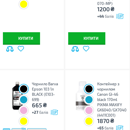
070-MP)
₴
1200
+44
балів
КУПИТИ
КУПИТИ
Чорнило Barva
Контейнер з
Epson 103 1л
чорнилом
BLACK (E103-
Canon GI-46
699)
black 170ml
₴
665
PIXMA MAXIFY
GX6040/GX7040
+27
балів
(4411C001)
₴
1870
+65
балів
Ще