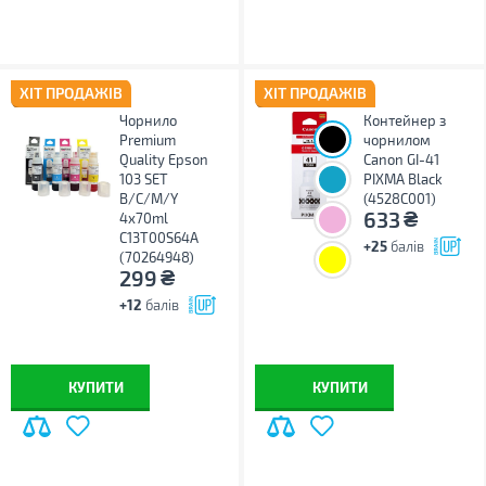
ХІТ ПРОДАЖІВ
ХІТ ПРОДАЖІВ
Чорнило
Контейнер з
Premium
чорнилом
Quality Epson
Canon GI-41
103 SET
PIXMA Black
B/C/M/Y
(4528C001)
₴
633
4х70ml
C13T00S64A
+25
балів
(70264948)
₴
299
+12
балів
КУПИТИ
КУПИТИ