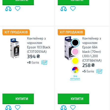
ХІТ ПРОДАЖІВ
ХІТ ПРОДАЖІВ
Контейнер з
Контейнер з
чорнилом
чорнилом
Epson 103 Black
Epson 664
(C13T00S14A)
black (70мл)
₴
394
L100/L200
(C13T66414A)
+8
балів
₴
258
+5
балів
Ще
кольори
КУПИТИ
КУПИТИ