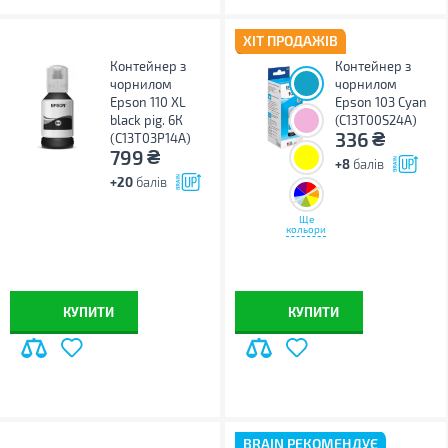
ХІТ ПРОДАЖІВ
Контейнер з
Контейнер з
чорнилом
чорнилом
Epson 110 XL
Epson 103 Cyan
black pig. 6К
(C13T00S24A)
₴
336
(C13T03P14A)
₴
799
+8
балів
+20
балів
Ще
кольори
КУПИТИ
КУПИТИ
BRAIN РЕКОМЕНДУЄ