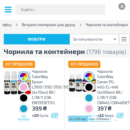
0
а офісу
Витратні матеріали для друку
Чорнила та контейнери
ФІЛЬТРИ
За популярністю
ФІЛЬТРИ
За популярністю
Чорнила та контейнери
(1796 товарів)
ХІТ ПРОДАЖІВ
ХІТ ПРОДАЖІВ
Чорнило
Чорнило
ColorWay
ColorWay
Epson
Canon PG-
L3100/3110/3150/3151
445/CL-446
(4х70мл) BK/
(4х100мл) BK/
С/M/Y (CW-
С/M/Y (CW-
EW310SET01)
CW445/CW446SET
₴
₴
399
397
+20
балів
+22
балів
Ще
Ще
...
4 х 100 мл
4 х 200ммл
кольори
кольори