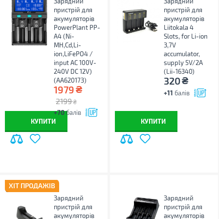
Зарядний
Зарядний
пристрій для
пристрій для
акумуляторів
акумуляторів
PowerPlant PP-
Liitokala 4
A4 (Ni-
Slots, for Li-ion
MH,Cd,Li-
3,7V
ion,LiFePO4 /
accumulator,
input AC 100V-
supply 5V/2A
240V DC 12V)
(Lii-16340)
₴
320
(AA620173)
₴
1979
+11
балів
2199
₴
+70
балів
КУПИТИ
КУПИТИ
ХІТ ПРОДАЖІВ
Зарядний
Зарядний
пристрій для
пристрій для
акумуляторів
акумуляторів