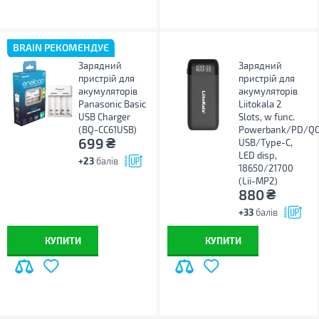
BRAIN РЕКОМЕНДУЄ
Зарядний
Зарядний
пристрій для
пристрій для
акумуляторів
акумуляторів
Panasonic Basic
Liitokala 2
USB Charger
Slots, w func.
(BQ-CC61USB)
Powerbank/PD/QC
₴
699
USB/Type-C,
LED disp,
+23
балів
18650/21700
(Lii-MP2)
₴
880
+33
балів
КУПИТИ
КУПИТИ