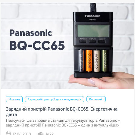
Новини
Зарядний пристрій для акумуляторів
Panasonic
Зарядний пристрій Panasonic BQ-CC65. Енергетична
дієта
Найсучасніша заправна станція для акумуляторів Panasonic –
зарядний пристрій Panasonic BQ-CC65 – один з актуальніших
винаходів. Він максимально подовжить життя акумуляторів,
12.04.2018
1422
визначить строк їхньої служби та покаже всю інформацію на LCD-