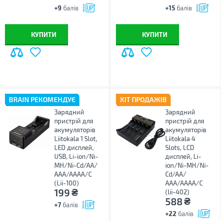
+9
балів
+15
балів
КУПИТИ
КУПИТИ
BRAIN РЕКОМЕНДУЄ
ХІТ ПРОДАЖІВ
Зарядний
Зарядний
пристрій для
пристрій для
акумуляторів
акумуляторів
Liitokala 1 Slot,
Liitokala 4
LED дисплей,
Slots, LCD
USB, Li-ion/Ni-
дисплей, Li-
MH/Ni-Cd/AA/
ion/Ni-MH/Ni-
ААA/AAAA/С
Cd/AA/
(Lii-100)
ААA/AAAA/С
₴
199
(lii-402)
₴
588
+7
балів
+22
балів