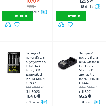
₴
₴
1070
1295
1199
+83
балів
₴
+33
балів
КУПИТИ
КУПИТИ
Зарядний
Зарядний
пристрій для
пристрій для
акумуляторів
акумуляторів
Liitokala 4
Liitokala 2
Slots, LCD
Slots, LCD
дисплей, Li-
дисплей, Li-
ion/Ni-MH/Ni-
ion/Ni-MH/Ni-
Cd/AA/
Cd/AA/
ААA/AAAA/С
ААA/AAAA/С
(Lii-500S)
(Lii-300)
₴
₴
1640
925
+51
балів
+31
балів