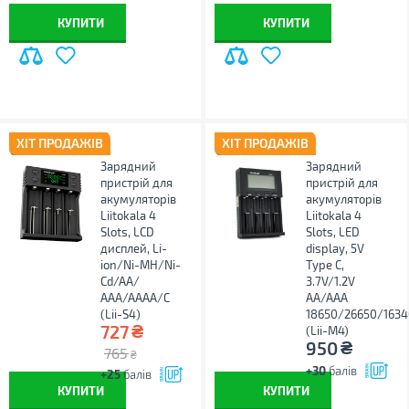
КУПИТИ
КУПИТИ
ХІТ ПРОДАЖІВ
ХІТ ПРОДАЖІВ
Зарядний
Зарядний
пристрій для
пристрій для
акумуляторів
акумуляторів
Liitokala 4
Liitokala 4
Slots, LCD
Slots, LED
дисплей, Li-
display, 5V
ion/Ni-MH/Ni-
Type C,
Cd/AA/
3.7V/1.2V
ААA/AAAA/С
AA/AAA
(Lii-S4)
18650/26650/163
₴
727
(Lii-M4)
₴
950
765
₴
+30
балів
+25
балів
КУПИТИ
КУПИТИ