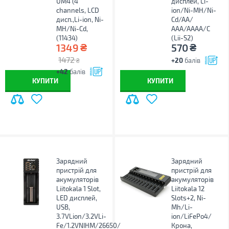
UM4 (4
дисплей, Li-
channels, LCD
ion/Ni-MH/Ni-
дисп.,Li-ion, Ni-
Cd/AA/
MH/Ni-Cd,
ААA/AAAA/С
(11434)
(Lii-S2)
₴
₴
1349
570
1472
+20
балів
₴
+42
балів
КУПИТИ
КУПИТИ
Зарядний
Зарядний
пристрій для
пристрій для
акумуляторів
акумуляторів
Liitokala 1 Slot,
Liitokala 12
LED дисплей,
Slots+2, Ni-
USB,
Mh/Li-
3.7VLion/3.2VLi-
ion/LiFePo4/
Fe/1.2VNIHM/26650/
Крона,