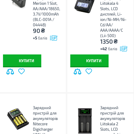
Merlion 1 Slot,
Liitokala 4
AA/AAA/18650,
Slots, LCD
3.7V/1000mAh
дисплей, Li-
(BLC-001A /
ion/Ni-MH/Ni-
04448)
Cd/AA/
₴
90
ААA/AAAA/С
(Lii-500)
+5
балів
₴
1350
+42
балів
КУПИТИ
КУПИТИ
Зарядний
Зарядний
пристрій для
пристрій для
акумуляторів
акумуляторів
Nitecore
Liitokala 2
Digicharger
Slots, LCD