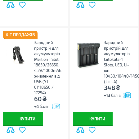
ХІТ ПРОДАЖІВ
Зарядний
Зарядний
пристрій для
пристрій для
акумуляторів
акумуляторів
Merlion 1 Slot,
Liitokala 4
18650/26650,
Slots, LED, Li-
4.2V/1000mAh,
ion,
живлення від
10430/10440/145
USB (YT-
(Lii-L4)
₴
348
C1*18650 /
17254)
+13
балів
₴
60
+4
балів
КУПИТИ
КУПИТИ