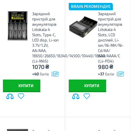
BRAIN РЕКОМЕНДУЄ
Зарядний
Зарядний
пристрій для
пристрій для
акумуляторів
акумуляторів
Liitokala 4
Liitokala 4
Slots, Type-C,
Slots, LCD
LED disp, Li-ion
дисплей, Li-
3.7V/1.2V,
ion/Ni-MH/Ni-
AA/AAA,
Cd/AA/
18650/26650/16340/14500/10440/18500
ААA/AAAA/С
(Lii-M4S)
(Lii-PD4)
₴
₴
1070
980
+40
балів
+37
балів
КУПИТИ
КУПИТИ