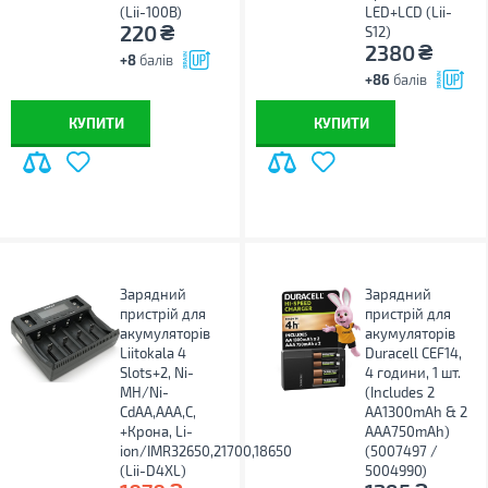
(Lii-100B)
LED+LCD (Lii-
₴
220
S12)
₴
2380
+8
балів
+86
балів
КУПИТИ
КУПИТИ
Зарядний
Зарядний
пристрій для
пристрій для
акумуляторів
акумуляторів
Liitokala 4
Duracell CEF14,
Slots+2, Ni-
4 години, 1 шт.
MH/Ni-
(Includes 2
CdAA,AAA,C,
AA1300mAh & 2
+Крона, Li-
AAA750mAh)
ion/IMR32650,21700,18650
(5007497 /
(Lii-D4XL)
5004990)