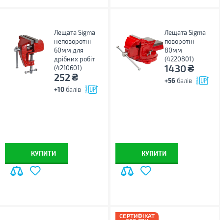
Лещата Sigma
Лещата Sigma
неповоротні
поворотні
60мм для
80мм
дрібних робіт
(4220801)
₴
1430
(4210601)
₴
252
+56
балів
+10
балів
КУПИТИ
КУПИТИ
СЕРТИФІКАТ