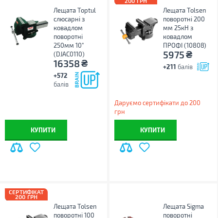
200 ГРН
Лещата Toptul
Лещата Tolsen
слюсарні з
поворотні 200
ковадлом
мм 25кН з
поворотні
ковадлом
250мм 10"
ПРОФІ (10808)
₴
5975
(DJAC0110)
₴
16358
+211
балів
+572
балів
Даруємо сертифікати до 200
грн
КУПИТИ
КУПИТИ
СЕРТИФІКАТ
200 ГРН
Лещата Tolsen
Лещата Sigma
поворотні 100
поворотні