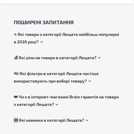
ПОШИРЕНІ ЗАПИТАННЯ
⭐ Які товари з категорії Лещата найбільш популярні
в 2026 році?
💰 Які ціни на товари в категорії Лещата?
👓 Які фільтри в категорії Лещата частіше
використовують при виборі товару?
👑 Чи є в інтернет-магазині Brain гарантія на товари
з категорії Лещата?
🆕 Які новинки в категорії Лещата?