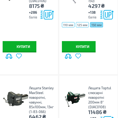
(DJAC0106)
150)
₴
₴
8175
4297
+286
+138
балів
балів
110 мм
125 мм
150 мм
КУПИТИ
КУПИТИ
Лещата Stanley
Лещата Toptul
MaxSteel
слюсарні
поворотні,
поворотні
чавунні,
200мм 8"
85х100мм, 13кг
(DJAC0108)
₴
11486
(1-83-066)
₴
6462