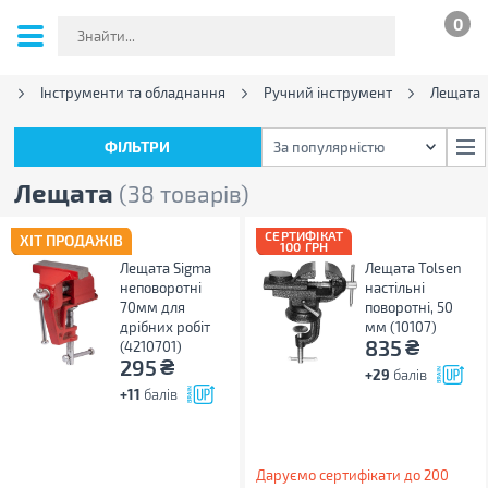
0
а
Інструменти та обладнання
Ручний інструмент
Лещата
ФІЛЬТРИ
За популярністю
ФІЛЬТРИ
За популярністю
Лещата
(38 товарів)
СЕРТИФІКАТ
ХІТ ПРОДАЖІВ
100 ГРН
Лещата Sigma
Лещата Tolsen
неповоротні
настільні
70мм для
поворотні, 50
дрібних робіт
мм (10107)
₴
835
(4210701)
₴
295
+29
балів
+11
балів
Даруємо сертифікати до 200