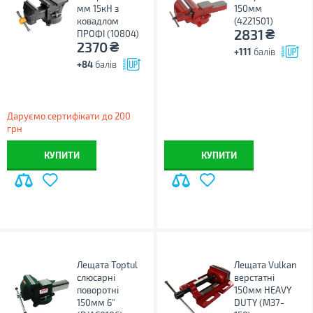
мм 15кН з
150мм
ковадлом
(4221501)
₴
2831
ПРОФІ (10804)
₴
2370
+111
балів
+84
балів
Даруємо сертифікати до 200
грн
КУПИТИ
КУПИТИ
Лещата Toptul
Лещата Vulkan
слюсарні
верстатні
поворотні
150мм HEAVY
150мм 6"
DUTY (M37-