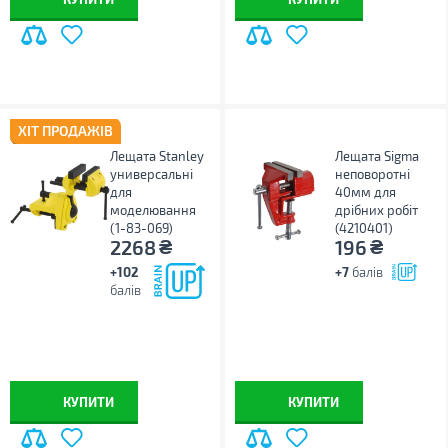
ХІТ ПРОДАЖІВ
Лещата Stanley
Лещата Sigma
универсальні
неповоротні
для
40мм для
моделювання
дрібних робіт
(1-83-069)
(4210401)
₴
₴
2268
196
+102
+7
балів
балів
КУПИТИ
КУПИТИ