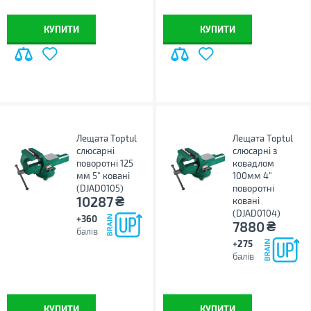
КУПИТИ
КУПИТИ
Лещата Toptul
Лещата Toptul
слюсарні
слюсарні з
поворотні 125
ковадлом
мм 5" ковані
100мм 4"
(DJAD0105)
поворотні
₴
10287
ковані
(DJAD0104)
+360
₴
7880
балів
+275
балів
КУПИТИ
КУПИТИ