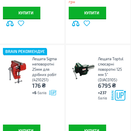
грн
КУПИТИ
КУПИТИ
BRAIN РЕКОМЕНДУЄ
Лещата Sigma
Лещата Toptul
неповоротні
слюсарні
25мм для
поворотні 125
дрібних робіт
мм 5"
(4210251)
(DJAC0105)
₴
₴
176
6795
+6
балів
+237
балів
КУПИТИ
КУПИТИ