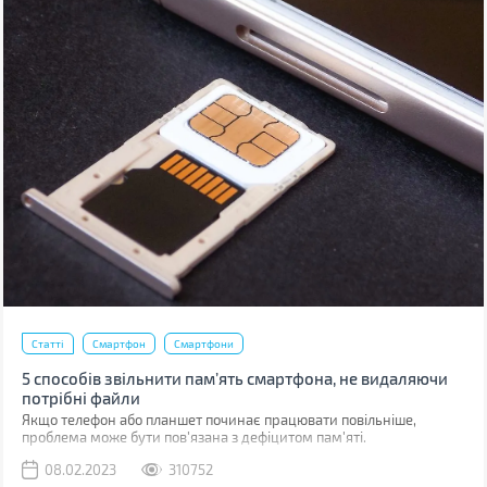
Статті
Смартфон
Смартфони
5 способів звільнити пам’ять смартфона, не видаляючи
потрібні файли
Якщо телефон або планшет починає працювати повільніше,
проблема може бути пов'язана з дефіцитом пам'яті.
08.02.2023
310752