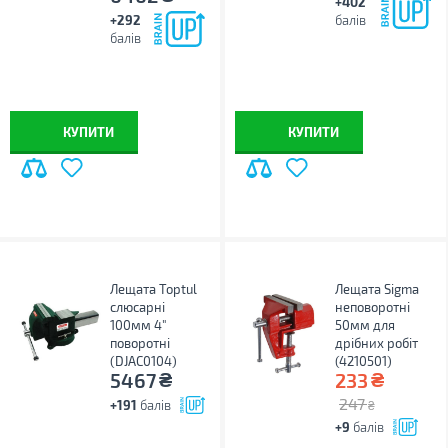
+402
+292
балів
балів
КУПИТИ
КУПИТИ
Лещата Toptul
Лещата Sigma
слюсарні
неповоротні
100мм 4"
50мм для
поворотні
дрібних робіт
(DJAC0104)
(4210501)
₴
₴
5467
233
247
+191
балів
₴
+9
балів