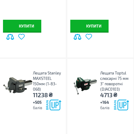
КУПИТИ
КУПИТИ
Лещата Stanley
Лещата Toptul
MAXSTEEL
слюсарні 75 мм
150мм (1-83-
3" поворотні
068)
(DJAC0103)
₴
₴
11238
4713
+505
+164
балів
балів