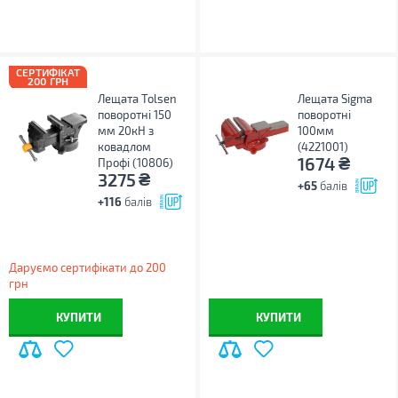
СЕРТИФІКАТ
200 ГРН
Лещата Tolsen
Лещата Sigma
поворотні 150
поворотні
мм 20кН з
100мм
ковадлом
(4221001)
₴
1674
Профі (10806)
₴
3275
+65
балів
+116
балів
Даруємо сертифікати до 200
грн
КУПИТИ
КУПИТИ