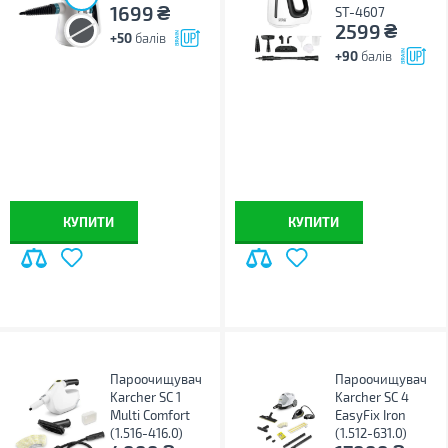
₴
1699
ST-4607
₴
2599
+50
балів
+90
балів
КУПИТИ
КУПИТИ
Пароочищувач
Пароочищувач
Karcher SC 1
Karcher SC 4
Multi Comfort
EasyFix Iron
(1.516-416.0)
(1.512-631.0)