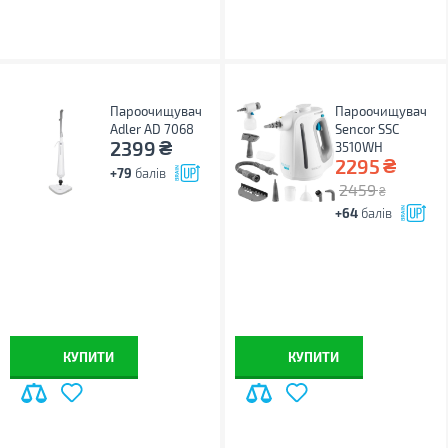
Пароочищувач
Пароочищувач
Adler AD 7068
Sencor SSC
₴
2399
3510WH
₴
2295
+79
балів
2459
₴
+64
балів
КУПИТИ
КУПИТИ