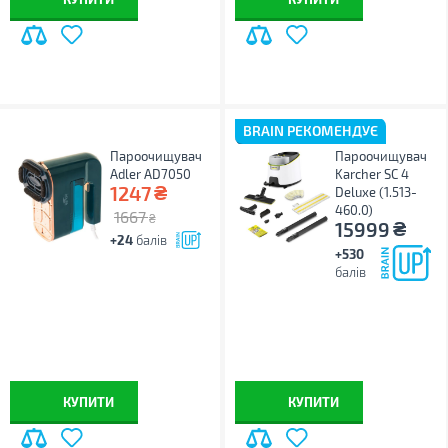
BRAIN РЕКОМЕНДУЄ
Пароочищувач
Пароочищувач
Adler AD7050
Karcher SC 4
₴
1247
Deluxe (1.513-
460.0)
1667
₴
₴
15999
+24
балів
+530
балів
КУПИТИ
КУПИТИ