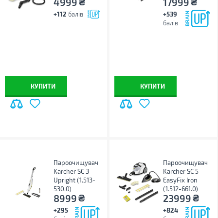
₴
₴
4999
17999
+112
балів
+539
балів
КУПИТИ
КУПИТИ
Пароочищувач
Пароочищувач
Karcher SC 3
Karcher SC 5
Upright (1.513-
EasyFix Iron
530.0)
(1.512-661.0)
₴
₴
8999
23999
+295
+824