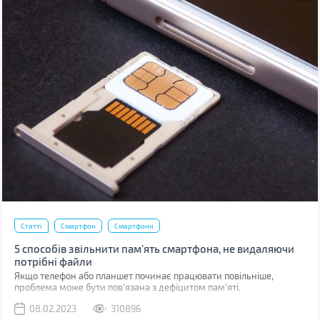
Статті
Смартфон
Смартфони
5 способів звільнити пам’ять смартфона, не видаляючи
потрібні файли
Якщо телефон або планшет починає працювати повільніше,
проблема може бути пов'язана з дефіцитом пам'яті.
08.02.2023
310896