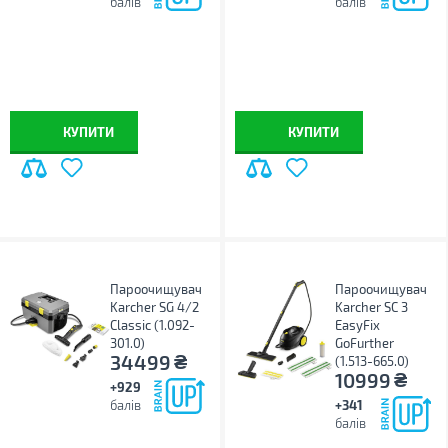
балів
балів
КУПИТИ
КУПИТИ
Пароочищувач
Пароочищувач
Karcher SG 4/2
Karcher SC 3
Classic (1.092-
EasyFix
301.0)
GoFurther
₴
34499
(1.513-665.0)
₴
10999
+929
балів
+341
балів