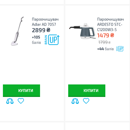
Пароочищувач
Пароочищувач
Adler AD 7057
ARDESTO STC-
₴
2899
C1200W3-5
₴
1479
+105
1799
балів
₴
+44
балів
КУПИТИ
КУПИТИ