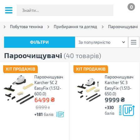
0
Побутова техніка
Прибирання та догляд
Пароочищувачі
ФІЛЬТРИ
За популярністю
ФІЛЬТРИ
За популярністю
Пароочищувачі
(40 товарів)
ХІТ ПРОДАЖІВ
ХІТ ПРОДАЖІВ
Пароочищувач
Пароочищувач
Karcher SC 2
Karcher SC 3
EasyFix (1.512-
EasyFix (1.513-
600.0)
650.0)
₴
₴
6499
9999
6999
+330
₴
балів
+181
балів