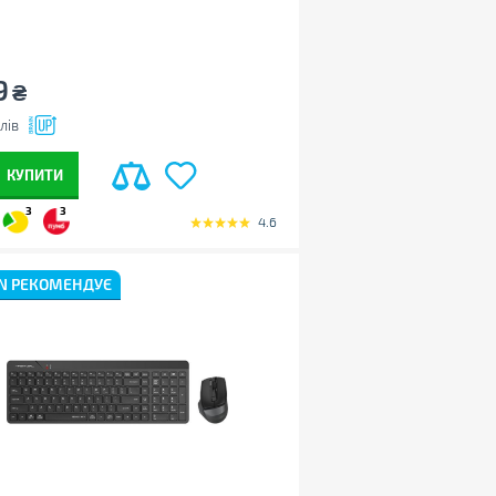
9
₴
лів
КУПИТИ
3
3
4.6
N РЕКОМЕНДУЄ