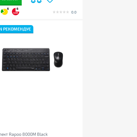
6
6
0.0
N РЕКОМЕНДУЄ
лект Rapoo 8000M Black