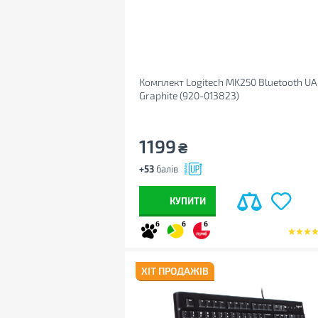
Комплект Logitech MK250 Bluetooth UA
Graphite (920-013823)
1199
₴
+53
балів
КУПИТИ
6
6
6
ХІТ ПРОДАЖІВ