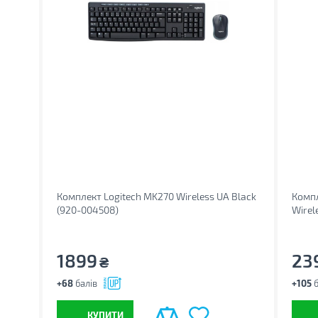
Комплект Logitech MK270 Wireless UA Black
Компл
(920-004508)
Wirel
1899
23
₴
+68
балів
+105
б
КУПИТИ