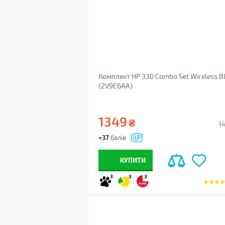
Комплект HP 330 Combo Set Wireless B
(2V9E6AA)
1349
₴
1
+37
балів
КУПИТИ
3
3
3