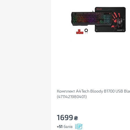
Комплект A4Tech Bloody B1700 USB Bla
(4711421980401)
1699
₴
+51
балів