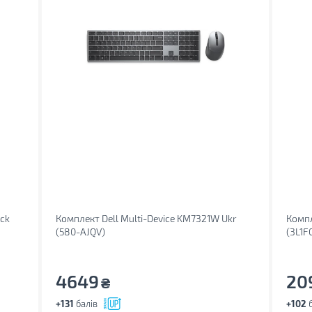
ck
Комплект Dell Multi-Device KM7321W Ukr
Компл
(580-AJQV)
(3L1F
4649
20
₴
+131
балів
+102
б