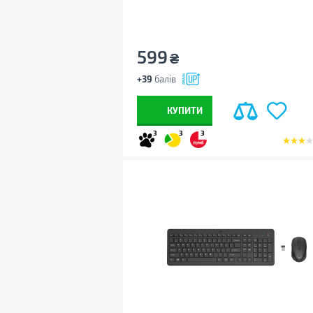
599
₴
+39
балів
КУПИТИ
3
3
3