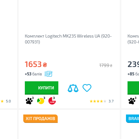
Комплект Logitech MK235 Wireless UA (920-
Компл
007931)
(920-
1653
23
₴
1799
₴
+53
балів
+85
ба
КУПИТИ
3
3
3
3
5.0
3.7
ХІТ ПРОДАЖІВ
BRAI