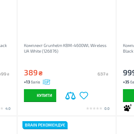
lack
Комплект Grunhelm KBM-4600WL Wireless
Компл
UA White (126876)
Black
389
99
₴
499
637
₴
₴
+13
балів
+35
ба
КУПИТИ
3
4.0
0.0
BRAIN РЕКОМЕНДУЄ