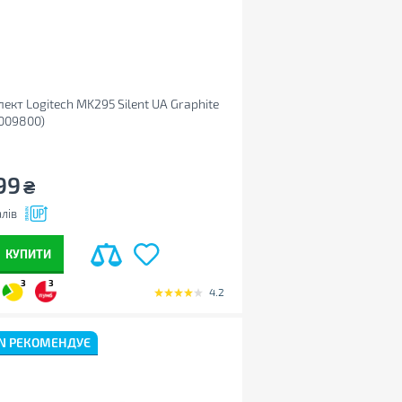
ект Logitech MK295 Silent UA Graphite
009800)
99
₴
лів
КУПИТИ
3
3
4.2
N РЕКОМЕНДУЄ