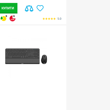
КУПИТИ
6
6
5.0