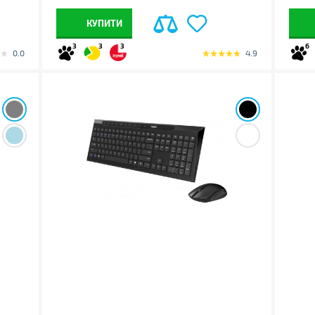
КУПИТИ
3
3
3
6
0.0
4.9