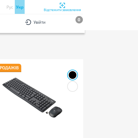
Рус
Укр
Відстежити замовлення
0
Увійти
РИ
За популярністю
ПРОДАЖІВ