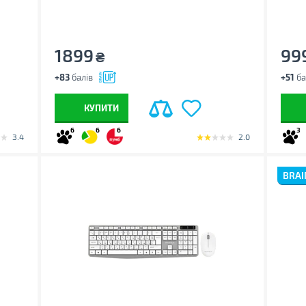
1899
99
₴
+83
балів
+51
ба
КУПИТИ
6
6
6
3
3.4
2.0
BRAI