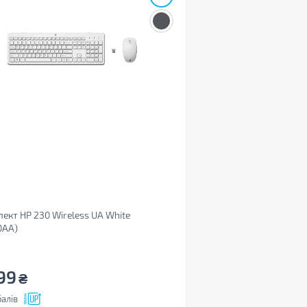
ект HP 230 Wireless UA White
0AA)
99
₴
алів