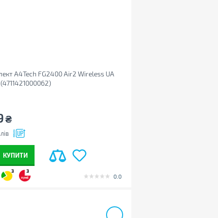
ект A4Tech FG2400 Air2 Wireless UA
 (4711421000062)
9
₴
лів
КУПИТИ
3
3
0.0