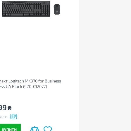
ект Logitech MK370 for Business
ess UA Black (920-012077)
99
₴
алів
КУПИТИ