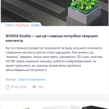
Статті
Ноутбуки
nVidia
NVIDIA Studio — що це і навіщо потрібно творцям
контенту
На тлі стрімкого розвитку технологій та буму штучного інтелекту
створення контенту дійсно стало швидшим. Але вимоги до
“важких” завдань тільки зростають: рендеринг 3D-сцен, монтаж
4K/8K-відео, корекція кольору, робота з нейромережами та
прямі трансляції, як і раніше, вимагають серйозної
обчислювальної потужності.
Автор:
Сергій Сіваченко
05.02.2026
149