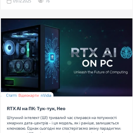
09.12.2025
76
Статті
Відеокарти
nVidia
RTX AI на ПК: Тук-тук, Нео
Штучний інтелект (ШІ) тривалий час спирався на потужності
хмарних дата-центрів - і ця модель, як і раніше, залишається
ключовою. Однак сьогодні ми спостерігаємо зміну парадигми: