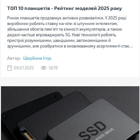
ТОП 10 планшетів - Рейтинг моделей 2025 року
Ринок планшетів продовжує активно розвиватися. У 2025 році
виробники роблять ставку на чіпи зі штучним інтелектом,
збільшення обсягів памʼяті та ємності акумуляторів, а також
дедалі частіше впроваджують 5G. Нові технології роблять
пристрої розумнішими, швидшими, автономнішими й
зручнішими, але розібратися в оновлюваному асортименті стає
дедалі складніше.
Автор:
Щербина Ігор
09.07.2025
5678