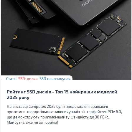
Статті
SSD-диски
SSD накопичувач
Рейтинг SSD дисків - Топ 15 найкращих моделей
2025 року
На виставці Computex 2025 були представлені вражаючі
прототипи твердотільних накопичувачів з інтерфейсом PCIe 6.0,
що демонструють приголомшливу швидкість до 30 ГБ/с.
Майбутнє вже не за горами!