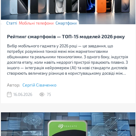
Статті
Мобільні телефони
Смартфони
Рейтинг смартфонів — ТОП-15 моделей 2026 року
Вибір мобільного гаджета у 2026 році — це завдання, що
потребує розуміння тонкої межі між маркетинговими
обіцянками та реальними технологіями. З одного боку, індустрія
досягла етапу, коли навіть недорогі пристрої працюють плавно. З
іншого — інтеграція нейромереж (AI) та нові стандарти дисплеїв
створюють величезну різницю в користувацькому досвіді між
дешевим і дорогим сегментами.
Автор:
Сергій Сіваченко
16.06.2026
75