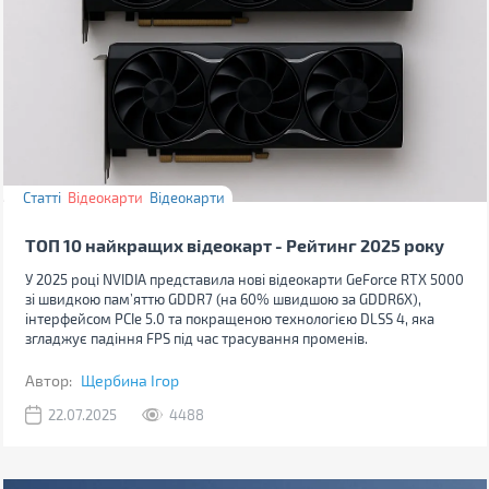
Статті
Відеокарти
Відеокарти
ТОП 10 найкращих відеокарт - Рейтинг 2025 року
У 2025 році NVIDIA представила нові відеокарти GeForce RTX 5000
зі швидкою пам’яттю GDDR7 (на 60% швидшою за GDDR6X),
інтерфейсом PCIe 5.0 та покращеною технологією DLSS 4, яка
згладжує падіння FPS під час трасування променів.
Автор:
Щербина Ігор
22.07.2025
4488