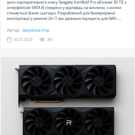
диск корпоративного класу Seagate IronWolf Pro об’ємом 30 ТБ з
інтерфейсом SATA III створено у відповідь на виклики, з якими
стикається бізнес сьогодні. Розроблений для безперервної
експлуатації у режимі 24/7, він ідеально підходить для NAS-
систем, серверів зберігання даних, корпоративних сховищ та
RAID-масивів.
Автор:
Щербина Ігор
30.07.2025
261