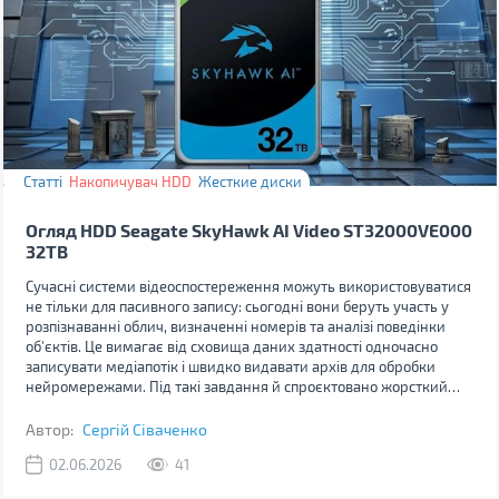
Статті
Накопичувач HDD
Жесткие диски
Огляд HDD Seagate SkyHawk AI Video ST32000VE000
32TB
Сучасні системи відеоспостереження можуть використовуватися
не тільки для пасивного запису: сьогодні вони беруть участь у
розпізнаванні облич, визначенні номерів та аналізі поведінки
об'єктів. Це вимагає від сховища даних здатності одночасно
записувати медіапотік і швидко видавати архів для обробки
нейромережами. Під такі завдання й спроєктовано жорсткий
диск Seagate SkyHawk AI 32TB.
Автор:
Сергій Сіваченко
02.06.2026
41