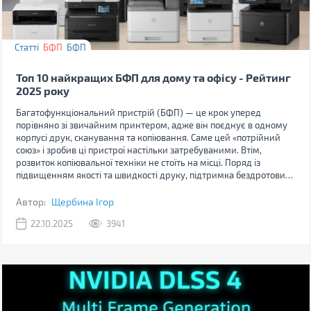
Статті
БФП
БФП
Топ 10 найкращих БФП для дому та офісу - Рейтинг
2025 року
Багатофункціональний пристрій (БФП) — це крок уперед
порівняно зі звичайним принтером, адже він поєднує в одному
корпусі друк, сканування та копіювання. Саме цей «потрійний
союз» і зробив ці пристрої настільки затребуваними. Втім,
розвиток копіювальної техніки не стоїть на місці. Поряд із
підвищенням якості та швидкості друку, підтримка бездротових
технологій стала стандартом для сучасних пристроїв.
Автор:
Щербина Ігор
22.10.2025
3941