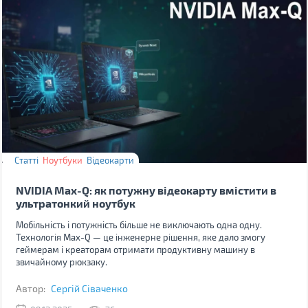
Статті
Ноутбуки
Відеокарти
NVIDIA Max-Q: як потужну відеокарту вмістити в
ультратонкий ноутбук
Мобільність і потужність більше не виключають одна одну.
Технологія Max-Q — це інженерне рішення, яке дало змогу
геймерам і креаторам отримати продуктивну машину в
звичайному рюкзаку.
Автор:
Сергій Сіваченко