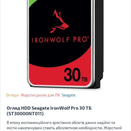
Огляди
Жорсткі диски для ПК
Seagate
Огляд HDD Seagate IronWolf Pro 30 ТБ
(ST30000NT011)
В епоху експоненційного зростання обсягів даних надійні та
місткі накопичувачі стають абсолютною необхідністю. Жорсткий