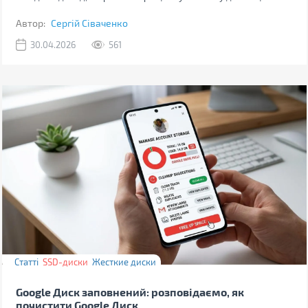
Автор:
Сергій Сіваченко
30.04.2026
561
Статті
SSD-диски
Жесткие диски
Google Диск заповнений: розповідаємо, як
почистити Google Диск