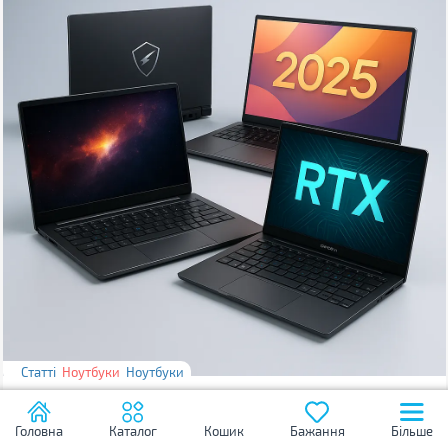
Статті
Ноутбуки
Ноутбуки
Рейтинг найкращих ноутбуків - ТОП 12 моделей
Головна
Каталог
Кошик
Бажання
Більше
2025 року