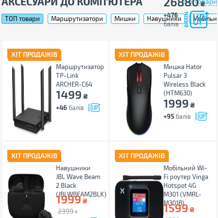
26880
АКСЕСУАРИ ДО КОМП'ЮТЕРА
Всі товари
₴
+476
ТОП товари
Маршрутизатори
Мишки
Навушники
Мобільні
балів
ХІТ ПРОДАЖІВ
ХІТ ПРОДАЖІВ
Маршрутизатор
Мишка Hator
TP-Link
Pulsar 3
ARCHER-C64
Wireless Black
1499
(HTM630)
₴
1999
₴
+46
балів
+95
балів
ХІТ ПРОДАЖІВ
ХІТ ПРОДАЖІВ
Навушники
Мобільний Wi-
JBL Wave Beam
Fi роутер Vinga
2 Black
Hotspot 4G
(JBLWBEAM2BLK)
M301 (VMRL-
1999
₴
M301B)
1599
₴
2399
₴