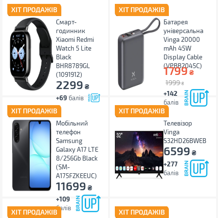
ХІТ ПРОДАЖІВ
ХІТ ПРОДАЖІВ
Смарт-
Батарея
годинник
універсальна
Xiaomi Redmi
Vinga 20000
Watch 5 Lite
mAh 45W
Black
Display Cable
BHR8789GL
(VPBB2045C)
1799
₴
(1091912)
2299
1999
₴
₴
+142
+69
балів
балів
ХІТ ПРОДАЖІВ
ХІТ ПРОДАЖІВ
Мобільний
Телевізор
телефон
Vinga
Samsung
S32HD26BWEB
6599
Galaxy A17 LTE
₴
8/256Gb Black
+277
(SM-
балів
A175FZKEEUC)
11699
₴
+109
балів
ХІТ ПРОДАЖІВ
ХІТ ПРОДАЖІВ