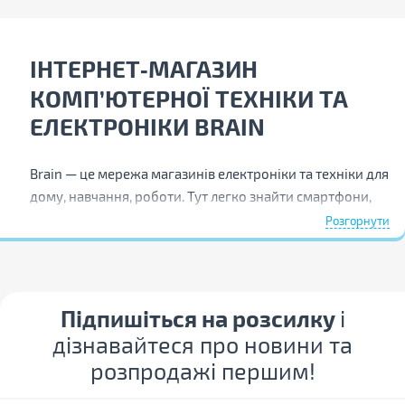
ІНТЕРНЕТ‑МАГАЗИН
КОМП’ЮТЕРНОЇ ТЕХНІКИ ТА
ЕЛЕКТРОНІКИ BRAIN
Brain — це мережа магазинів електроніки та техніки для
дому, навчання, роботи. Тут легко знайти смартфони,
ноутбуки, комп’ютери й комплектуючі, побутову
Розгорнути
техніку та смарт‑гаджети. Ми працюємо понад 30 років,
пропонуємо оригінальні товари з гарантією та
допомагаємо підібрати потрібне. Якщо Ви шукали
Брейн чи Брайн — то знаходитесь у правильному місці.
Підпишіться на розсилку
і
дізнавайтеся про новини та
Чому обирають Brain
розпродажі першим!
Сьогодні купити будь-який гаджет можна у багатьох
місцях, але довіряючи Brain, кожен отримує більше, ніж