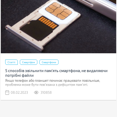
Статті
Смартфон
Смартфони
5 способів звільнити пам’ять смартфона, не видаляючи
потрібні файли
Якщо телефон або планшет починає працювати повільніше,
проблема може бути пов'язана з дефіцитом пам'яті.
08.02.2023
310858