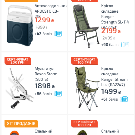
Автохолодильник
Крісло
ARDESTO CB-
складане
21B
Ranger
1299
₴
Strength SL-114
1399
(RA2253)
₴
2199
₴
+42
балів
2499
₴
+90
балів
СЕРТИФІКАТ
СЕРТИФІКАТ
200 ГРН
100 ГРН
Мультитул
Крісло
Roxon Storm
складане
(S801S)
Ranger Stream
1898
Lux (RA2247)
₴
1499
₴
+86
балів
+61
балів
СЕРТИФІКАТ
ХІТ ПРОДАЖІВ
100 ГРН
Спальний
Спальний