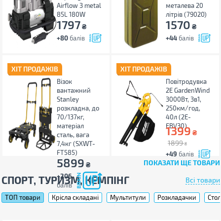
Airflow 3 metal
металева 20
85L 180W
літрів (79020)
1797
1570
₴
₴
+80
балів
+44
балів
ХІТ ПРОДАЖІВ
ХІТ ПРОДАЖІВ
Візок
Повітродувка
вантажний
2E GardenWind
Stanley
3000Вт, 3в1,
розкладна, до
250км/год,
70/137кг,
40л (2E-
матеріал
EBV30)
1399
₴
сталь, вага
1899
7,4кг (SXWT-
₴
FT585)
+49
балів
5899
ПОКАЗАТИ ЩЕ ТОВАРИ
₴
+206
СПОРТ, ТУРИЗМ, КЕМПІНГ
Всі товари
балів
ТОП товари
Крісла складані
Мультитули
Розкладачки
Стол