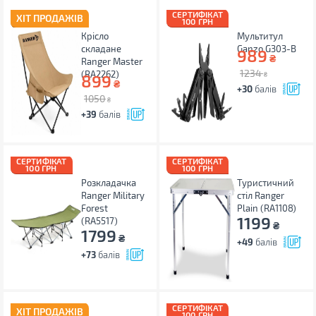
СЕРТИФІКАТ
ХІТ ПРОДАЖІВ
100 ГРН
Крісло
Мультитул
складане
Ganzo G303-B
989
₴
Ranger Master
1234
(RA2262)
899
₴
₴
+30
балів
1050
₴
+39
балів
СЕРТИФІКАТ
СЕРТИФІКАТ
100 ГРН
100 ГРН
Розкладачка
Туристичний
Ranger Military
стіл Ranger
Forest
Plain (RA1108)
1199
(RA5517)
₴
1799
₴
+49
балів
+73
балів
СЕРТИФІКАТ
ХІТ ПРОДАЖІВ
100 ГРН