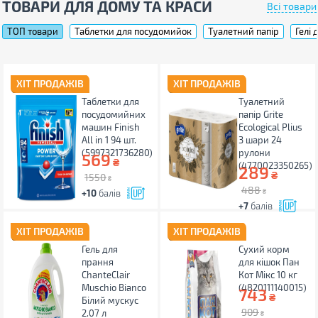
ТОВАРИ ДЛЯ ДОМУ ТА КРАСИ
Всі товари
ТОП товари
Таблетки для посудомийок
Туалетний папір
Гелі 
ХІТ ПРОДАЖІВ
ХІТ ПРОДАЖІВ
Таблетки для
Туалетний
посудомийних
папір Grite
машин Finish
Ecological Plius
All in 1 94 шт.
3 шари 24
(5997321736280)
рулони
569
₴
(4770023350265)
289
₴
1550
₴
488
+10
балів
₴
+7
балів
ХІТ ПРОДАЖІВ
ХІТ ПРОДАЖІВ
Гель для
Сухий корм
прання
для кішок Пан
ChanteClair
Кот Мікс 10 кг
Muschio Bianco
(4820111140015)
743
₴
Білий мускус
909
2.07 л
₴