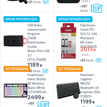
1799
+21
балів
₴
+107
балів
BRAIN РЕКОМЕНДУЄ
BRAIN РЕКОМЕНДУЄ
USB флеш
Картридж
накопичувач
Canon PG-
Kingston
545/CL-546
256GB
Multipack
DataTraveler
BK+Color
Exodia
(8287B008)
2013
₴
Black/Pink USB
2131
3.2
₴
(DTX/256GB)
+57
балів
1189
₴
ХІТ ПРОДАЖІВ
ХІТ ПРОДАЖІВ
+31
балів
Клавіатура
Комплект
Hator Skyfall
Logitech
80 Wireless
MK250
Black/White
Bluetooth UA
(HTK3180UA)
Graphite (920-
2499
013823)
₴
1199
₴
+107