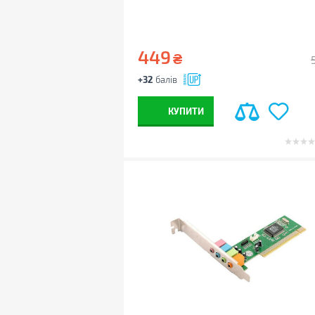
449
₴
+32
балів
КУПИТИ