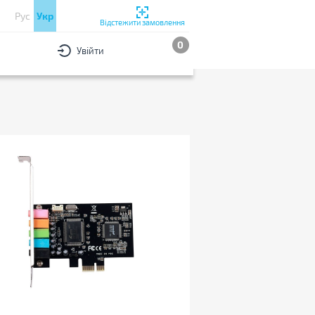
Рус
Укр
Відстежити замовлення
0
Увійти
РИ
За популярністю