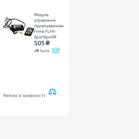
Модуль
управління
підсвічуванням
Frime FLFH-
6port6pinRF
₴
505
+9
балів
Немає в наявності