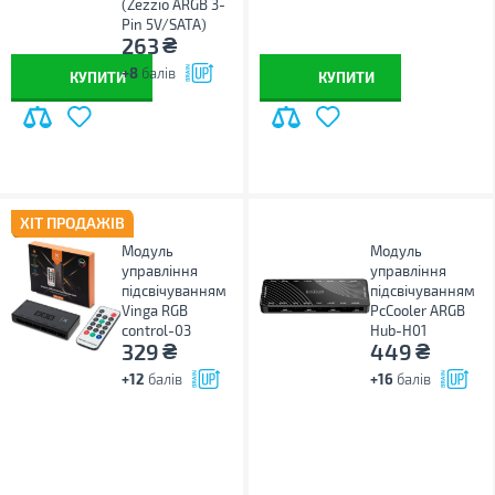
(Zezzio ARGB 3-
Pin 5V/SATA)
₴
263
+8
балів
КУПИТИ
КУПИТИ
ХІТ ПРОДАЖІВ
Модуль
Модуль
управління
управління
підсвічуванням
підсвічуванням
Vinga RGB
PcCooler ARGB
control-03
Hub-H01
₴
₴
329
449
+12
балів
+16
балів