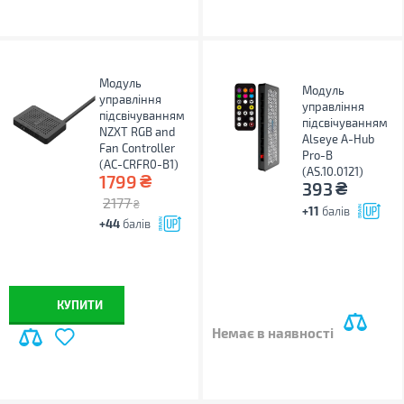
Модуль
Модуль
управління
управління
підсвічуванням
підсвічуванням
NZXT RGB and
Alseye A-Hub
Fan Controller
Pro-B
(AC-CRFR0-B1)
(AS.10.0121)
₴
1799
₴
393
2177
₴
+11
балів
+44
балів
КУПИТИ
Немає в наявності