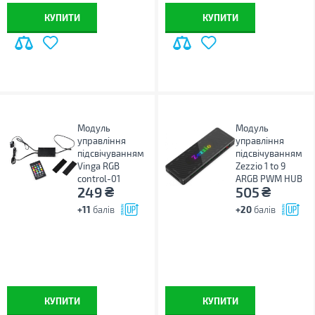
КУПИТИ
КУПИТИ
Модуль
Модуль
управління
управління
підсвічуванням
підсвічуванням
Vinga RGB
Zezzio 1 to 9
control-01
ARGB PWM HUB
₴
₴
249
505
+11
балів
+20
балів
КУПИТИ
КУПИТИ