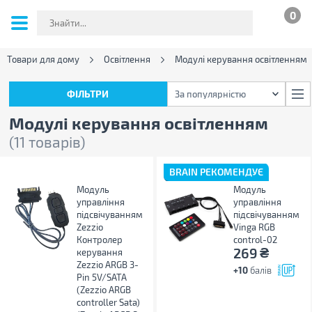
0
Товари для дому
Освітлення
Модулі керування освітленням
ФІЛЬТРИ
За популярністю
ФІЛЬТРИ
За популярністю
Модулі керування освітленням
(11 товарів)
BRAIN РЕКОМЕНДУЄ
Модуль
Модуль
управління
управління
підсвічуванням
підсвічуванням
Zezzio
Vinga RGB
Контролер
control-02
₴
269
керування
Zezzio ARGB 3-
+10
балів
Pin 5V/SATA
(Zezzio ARGB
controller Sata)