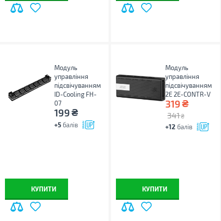
Модуль
Модуль
управління
управління
підсвічуванням
підсвічуванням
ID-Cooling FH-
2E 2E-CONTR-V
₴
319
07
₴
199
341
₴
+5
балів
+12
балів
КУПИТИ
КУПИТИ