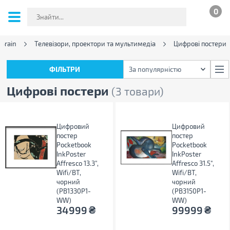
0
Brain
Телевізори, проектори та мультимедіа
Цифрові постери
ФІЛЬТРИ
За популярністю
ФІЛЬТРИ
За популярністю
Цифрові постери
(3 товари)
Цифровий
Цифровий
постер
постер
Pocketbook
Pocketbook
InkPoster
InkPoster
Affresco 13.3",
Affresco 31.5",
Wifi/BT,
Wifi/BT,
чорний
чорний
(PB1330P1-
(PB3150P1-
WW)
WW)
₴
₴
34999
99999