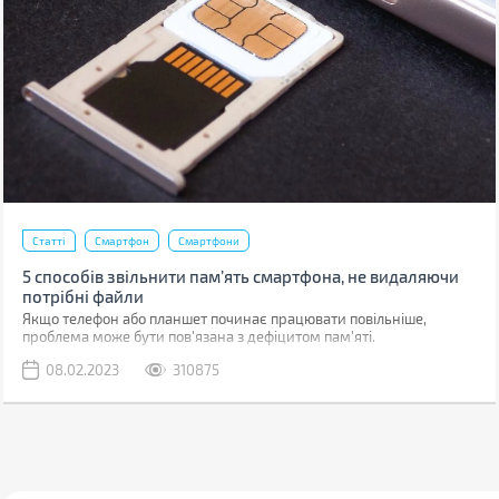
Статті
Смартфон
Смартфони
5 способів звільнити пам’ять смартфона, не видаляючи
потрібні файли
Якщо телефон або планшет починає працювати повільніше,
проблема може бути пов'язана з дефіцитом пам'яті.
08.02.2023
310875