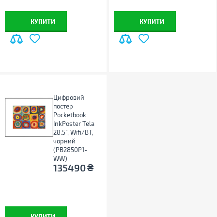
КУПИТИ
КУПИТИ
Цифровий
постер
Pocketbook
InkPoster Tela
28.5", Wifi/BT,
чорний
(PB2850P1-
WW)
₴
135490
КУПИТИ