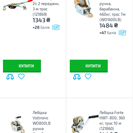
2т, 2 передачи,
ручна,
3 м трос
барабанна,
(121869)
460кг, трос 7м
₴
1343
(WO1600LB)
₴
1484
+28
балів
+47
балів
КУПИТИ
КУПИТИ
Лебідка
Лебідка Forte
Voltronic
HWT-800, 360
WO800LB
кг, трос 10 м
ручна
(121860)