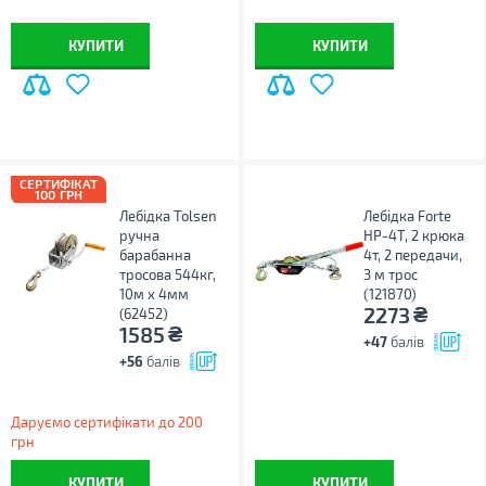
КУПИТИ
КУПИТИ
СЕРТИФІКАТ
100 ГРН
Лебідка Tolsen
Лебідка Forte
ручна
HP-4T, 2 крюка
барабанна
4т, 2 передачи,
тросова 544кг,
3 м трос
10м х 4мм
(121870)
₴
2273
(62452)
₴
1585
+47
балів
+56
балів
Даруємо сертифікати до 200
грн
КУПИТИ
КУПИТИ