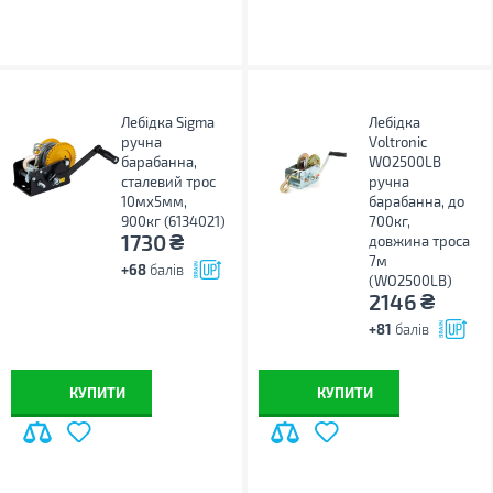
Лебідка Sigma
Лебідка
ручна
Voltronic
барабанна,
WO2500LB
сталевий трос
ручна
10мx5мм,
барабанна, до
900кг (6134021)
700кг,
₴
1730
довжина троса
7м
+68
балів
(WO2500LB)
₴
2146
+81
балів
КУПИТИ
КУПИТИ