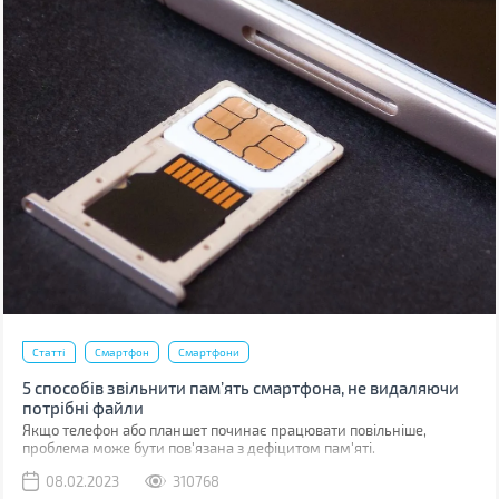
Статті
Смартфон
Смартфони
5 способів звільнити пам’ять смартфона, не видаляючи
потрібні файли
Якщо телефон або планшет починає працювати повільніше,
проблема може бути пов'язана з дефіцитом пам'яті.
08.02.2023
310768