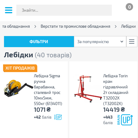
0
и та обладнання
Верстати та промислове обладнання
Лебідки
ФІЛЬТРИ
За популярністю
ФІЛЬТРИ
За популярністю
Лебідки
(40 товарів)
ХІТ ПРОДАЖІВ
Лебідка Sigma
Лебідка Torin
ручна
кран
барабанна,
гідравлічний
сталевий трос
2т складаний
10мx5мм,
T32002X
550кг (6134011)
(T32002X)
₴
₴
1071
14419
+42
балів
+443
балів