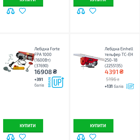
Лебідка Forte
Лебідка Einhell
FPA 1000
тельфер TC-EH
(1600Вт)
250-18
(37690)
(2255135)
₴
₴
16908
4391
5196
+391
₴
балів
+131
балів
КУПИТИ
КУПИТИ