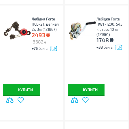
Лебідка Forte
Лебідка Forte
HCB-2T, цепная
HWT-1200, 545
2т, 3м (121867)
кг, трос 10 м
₴
2493
(121861)
₴
1748
3682
₴
+38
балів
+75
балів
КУПИТИ
КУПИТИ