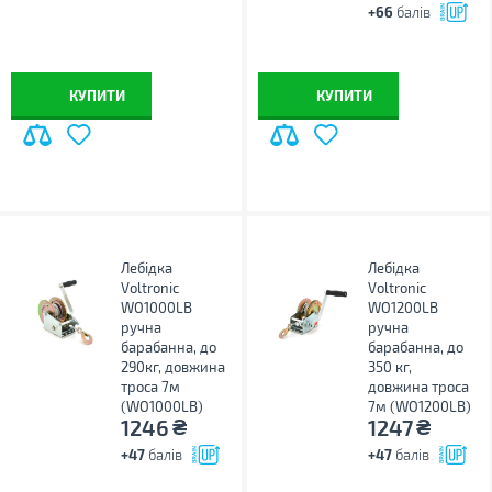
+66
балів
КУПИТИ
КУПИТИ
Лебідка
Лебідка
Voltronic
Voltronic
WO1000LB
WO1200LB
ручна
ручна
барабанна, до
барабанна, до
290кг, довжина
350 кг,
троса 7м
довжина троса
(WO1000LB)
7м (WO1200LB)
₴
₴
1246
1247
+47
балів
+47
балів