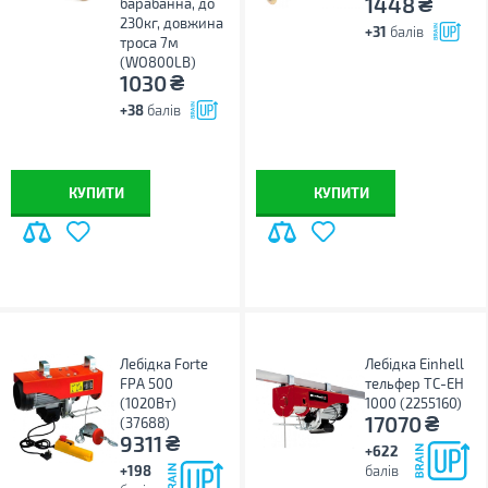
₴
1448
барабанна, до
230кг, довжина
+31
балів
троса 7м
(WO800LB)
₴
1030
+38
балів
КУПИТИ
КУПИТИ
Лебідка Forte
Лебідка Einhell
FPA 500
тельфер TC-EH
(1020Вт)
1000 (2255160)
₴
17070
(37688)
₴
9311
+622
+198
балів