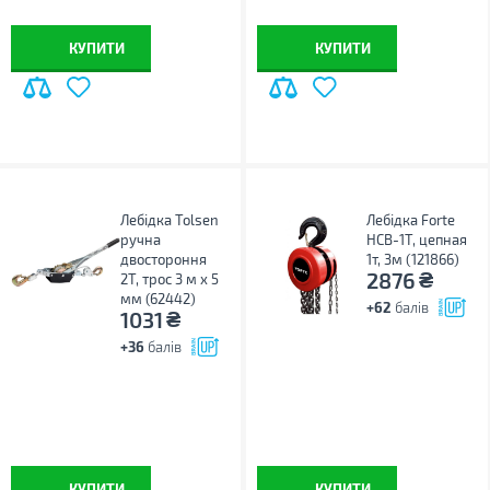
КУПИТИ
КУПИТИ
Лебідка Tolsen
Лебідка Forte
ручна
HCB-1T, цепная
двостороння
1т, 3м (121866)
₴
2876
2Т, трос 3 м х 5
мм (62442)
+62
балів
₴
1031
+36
балів
КУПИТИ
КУПИТИ