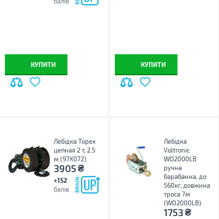
балів
КУПИТИ
КУПИТИ
Лебідка Topex
Лебідка
цепная 2 т, 2.5
Voltronic
м (97X072)
WO2000LB
₴
3905
ручна
барабанна, до
+152
560кг, довжина
балів
троса 7м
(WO2000LB)
₴
1753