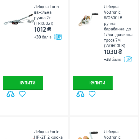
Лебідка Torin
Лебідка
важільна
Voltronic
ручна 2т
WO600LB
(TRK8021)
ручна
₴
1012
барабанна, до
175кг, довжина
+30
балів
троса 7м
(WO600LB)
₴
1030
+38
балів
КУПИТИ
КУПИТИ
Лебідка Forte
Лебідка
HP-2T, 2 крюка
Voltronic