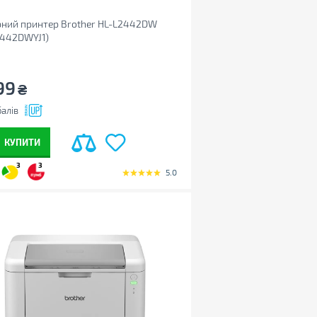
ний принтер Brother HL-L2442DW
2442DWYJ1)
99
₴
алів
КУПИТИ
3
3
5.0