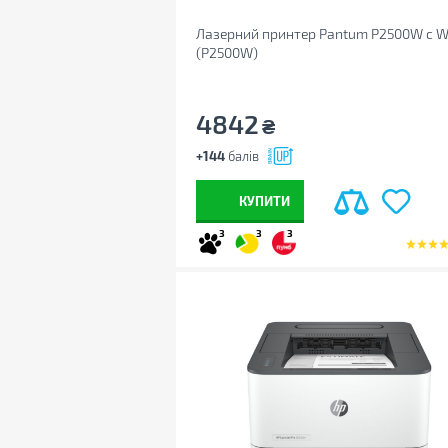
Лазерний принтер Pantum P2500W с Wi
(P2500W)
4842
₴
+144
балів
КУПИТИ
3
3
3