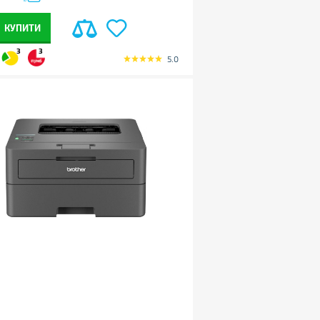
КУПИТИ
3
3
5.0