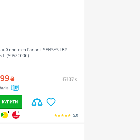
ний принтер Canon i-SENSYS LBP-
 II (5952C006)
699
₴
17137
₴
алів
КУПИТИ
3
3
5.0