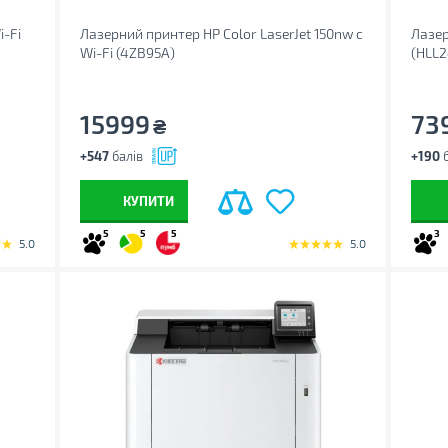
-Fi
Лазерний принтер HP Color LaserJet 150nw с
Лазер
Wi-Fi (4ZB95A)
(HLL
15999
73
₴
+547
балів
+190
б
КУПИТИ
5
5
5
3
5.0
5.0