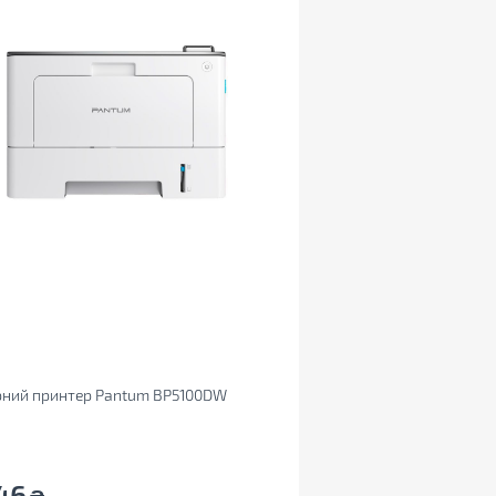
рний принтер Pantum BP5100DW
46