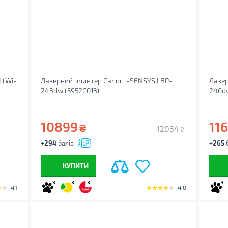
 (Wi-
Лазерний принтер Canon i-SENSYS LBP-
Лазер
243dw (5952C013)
246dw
10899
11
₴
12034
₴
+294
балів
+265
б
КУПИТИ
3
3
3
3
4.1
4.0