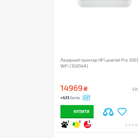
Лазерний принтер HP LaserJet Pro 300
WiFi (3G654A)
14969
₴
17
+433
балів
КУПИТИ
3
3
3