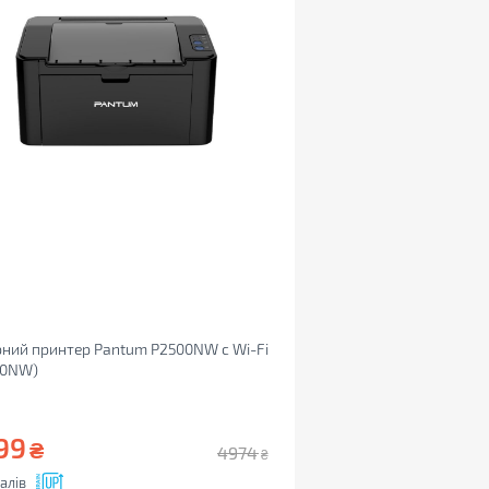
ний принтер Pantum P2500NW с Wi-Fi
00NW)
99
₴
4974
₴
алів