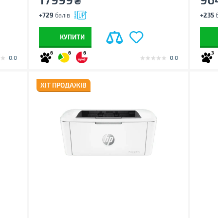
₴
+729
балів
+235
б
КУПИТИ
6
6
6
3
0.0
0.0
ХІТ ПРОДАЖІВ