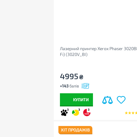
Лазерний принтер Xerox Phaser 3020BI
Fi) (3020V_BI)
4995
₴
+143
балів
КУПИТИ
3
3
3
ХІТ ПРОДАЖІВ