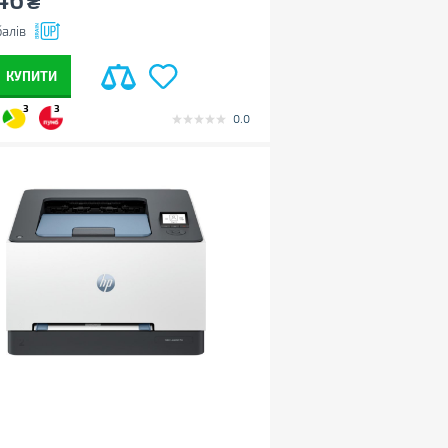
₴
алів
КУПИТИ
3
3
0.0