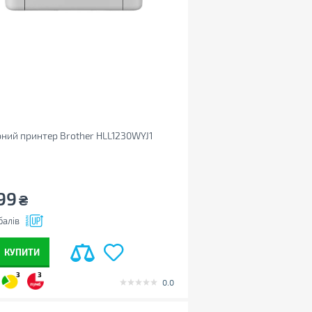
ний принтер Brother HLL1230WYJ1
99
₴
балів
КУПИТИ
3
3
0.0