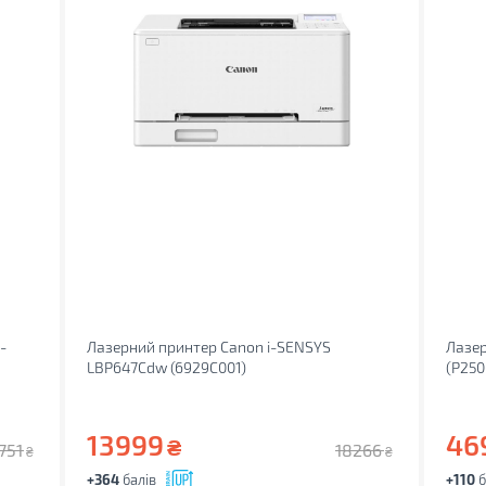
-
Лазерний принтер Canon i-SENSYS
Лазер
LBP647Cdw (6929C001)
(P25
13999
46
₴
751
18266
₴
₴
+364
балів
+110
б