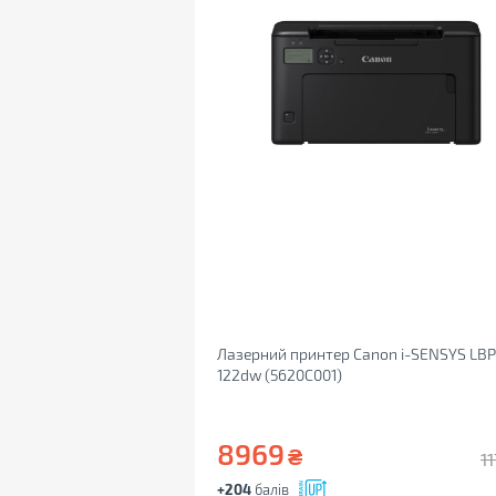
Лазерний принтер Canon i-SENSYS LBP
122dw (5620C001)
8969
₴
11
+204
балів