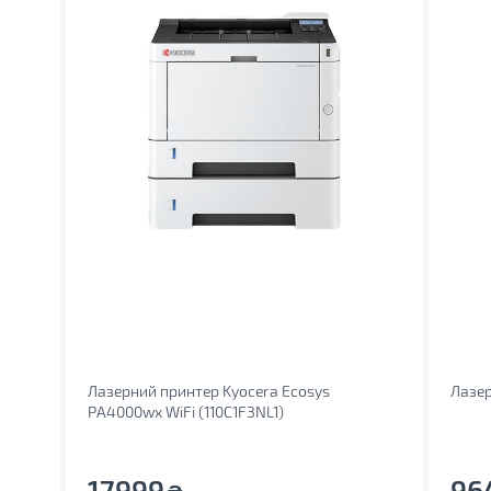
Лазерний принтер Kyocera Ecosys
Лазе
PA4000wx WiFi (110C1F3NL1)
17999
96