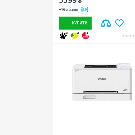
₴
+146
балів
КУПИТИ
3
3
3