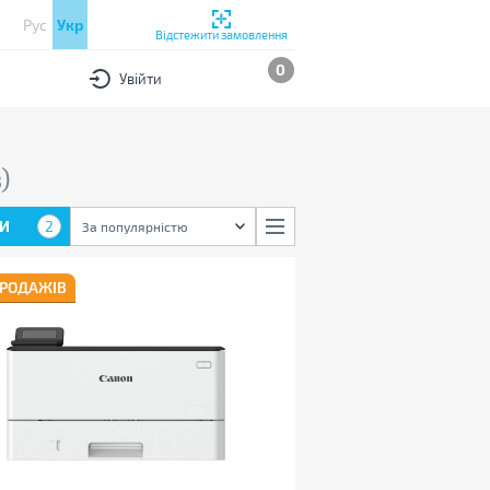
Рус
Укр
Відстежити замовлення
0
Увійти
)
И
2
За популярністю
ПРОДАЖІВ