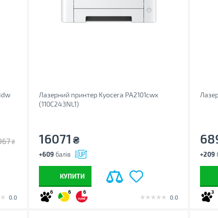
3dw
Лазерний принтер Kyocera PA2101cwx
Лазер
(110C243NL1)
16071
68
₴
967
₴
+609
балів
+209
КУПИТИ
6
6
6
3
0.0
0.0