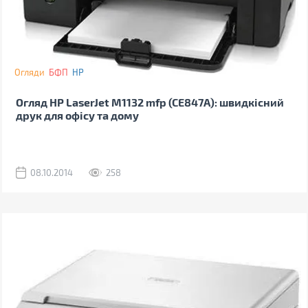
Огляди
БФП
HP
Огляд HP LaserJet M1132 mfp (CE847A): швидкісний
друк для офісу та дому
08.10.2014
258