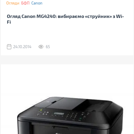
Огляди
БФП
Canon
Огляд Canon MG4240: вибираємо «струйник» з Wi-
Fi
24.10.2014
65