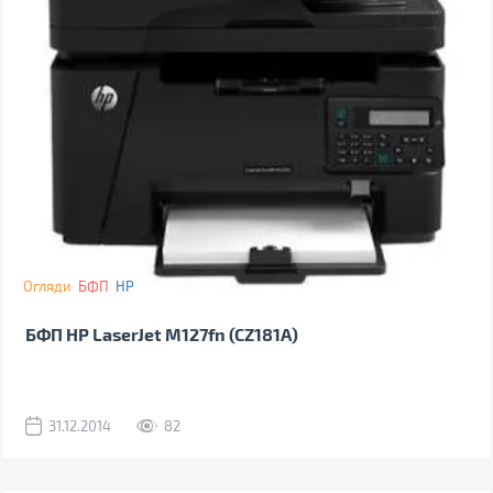
Огляди
БФП
HP
БФП HP LaserJet M127fn (CZ181A)
31.12.2014
82