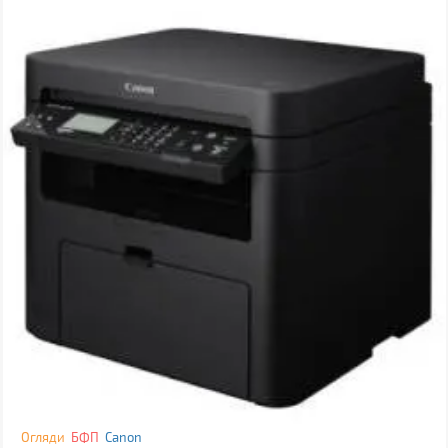
Огляди
БФП
Canon