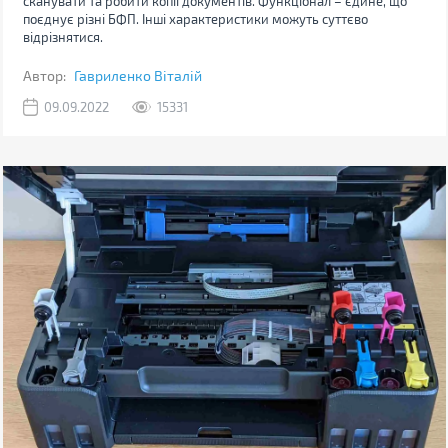
сканувати та робити копії документів. Функціонал – єдине, що
поєднує різні БФП. Інші характеристики можуть суттєво
відрізнятися.
Автор:
Гавриленко Віталій
09.09.2022
15331