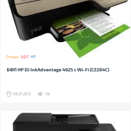
Огляди
БФП
HP
БФП HP DJ InkAdvantage 4625 c Wi-Fi (CZ284C)
08.01.2015
116