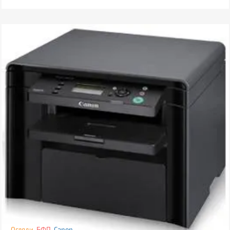
Огляди
БФП
Canon