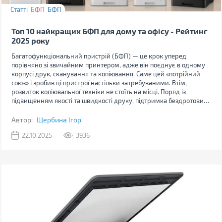
Статті
БФП
БФП
Топ 10 найкращих БФП для дому та офісу - Рейтинг
2025 року
Багатофункціональний пристрій (БФП) — це крок уперед
порівняно зі звичайним принтером, адже він поєднує в одному
корпусі друк, сканування та копіювання. Саме цей «потрійний
союз» і зробив ці пристрої настільки затребуваними. Втім,
розвиток копіювальної техніки не стоїть на місці. Поряд із
підвищенням якості та швидкості друку, підтримка бездротових
технологій стала стандартом для сучасних пристроїв.
Автор:
Щербина Ігор
22.10.2025
3936