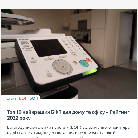
Статті
БФП
БФП
Топ 10 найкращих БФП для дому та офісу – Рейтинг
2022 року
Багатофункціональний пристрій (БФП) від звичайного принтера
відрізняється тим, що дозволяє не лише друкувати, але й