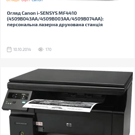
Огляд Canon i-SENSYS MF4410
(4509B043AA/4509B003AA/4509B074AA):
персональна лазерна друкована станція
10.10.2014
170