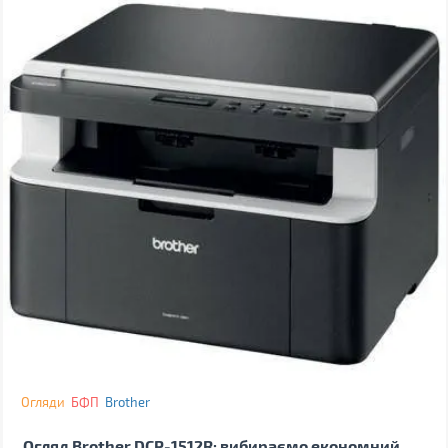
Огляди
БФП
Brother
Огляд Brother DCP-1512R: вибираємо економний