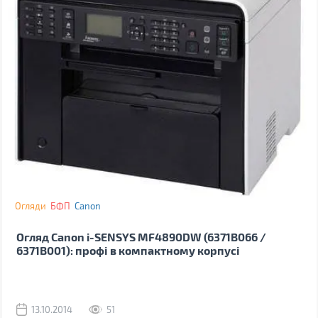
Огляди
БФП
Canon
Огляд Canon i-SENSYS MF4890DW (6371B066 /
6371В001): профі в компактному корпусі
13.10.2014
51