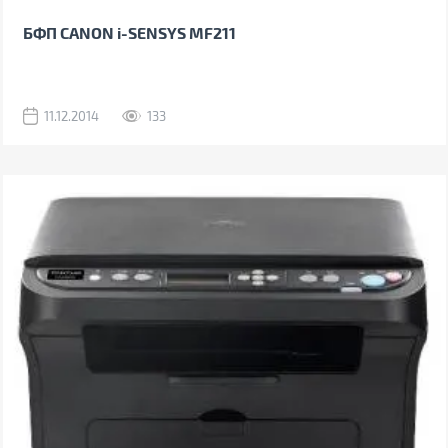
БФП CANON i-SENSYS MF211
11.12.2014
133