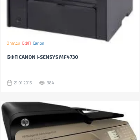
Огляди
БФП
Canon
БФП CANON i-SENSYS MF4730
21.01.2015
384