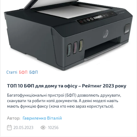
Статті
БФП
БФП
ТОП 10 БФП для дому та офісу – Рейтинг 2023 року
Багатофункціональні пристрої (БФП) дозволяють друкувати,
сканувати та робити копії документів. А деякі моделі навіть
мають функцію факсу (хоча хто нею зараз користується).
Автор:
Гавриленко Віталій
20.05.2023
10256