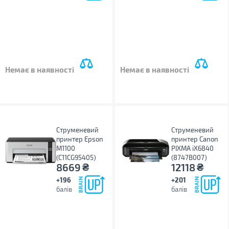
Немає в наявності
Немає в наявності
Струменевий
Струменевий
принтер Epson
принтер Canon
M1100
PIXMA iX6840
(C11CG95405)
(8747B007)
₴
₴
8669
12118
+196
+201
балів
балів