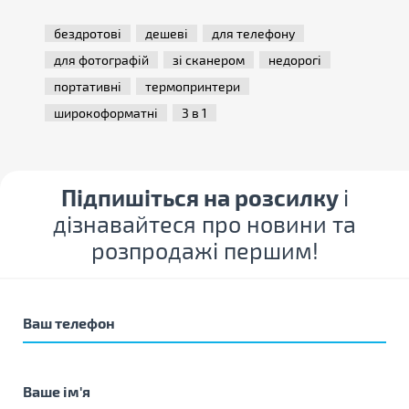
бездротові
дешеві
для телефону
для фотографій
зі сканером
недорогі
портативні
термопринтери
широкоформатні
3 в 1
Підпишіться на розсилку
і
дізнавайтеся про новини та
розпродажі першим!