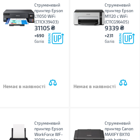
Струменевий
Струменевий
принтер Epson
принтер Epson
L11050 WiFi
M1120 с WiFi
(C11CK39403)
(C11CG96405)
₴
₴
31105
9339
+690
+231
балів
балів
Немає в наявності
Немає в наявності
Струменевий
Струменевий
принтер Epson
принтер Canon
WorkForce WF-
MAXIFY BX110