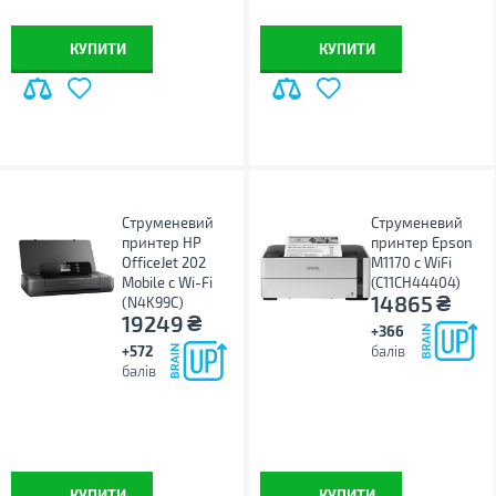
КУПИТИ
КУПИТИ
Струменевий
Струменевий
принтер HP
принтер Epson
OfficeJet 202
M1170 с WiFi
Mobile c Wi-Fi
(C11CH44404)
₴
14865
(N4K99C)
₴
19249
+366
+572
балів
балів
КУПИТИ
КУПИТИ