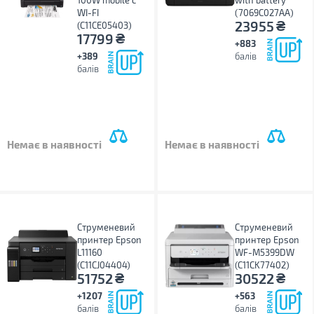
100W mobile c
with battery
WI-FI
(7069C027AA)
₴
23955
(C11CE05403)
₴
17799
+883
+389
балів
балів
Немає в наявності
Немає в наявності
Струменевий
Струменевий
принтер Epson
принтер Epson
L11160
WF-M5399DW
(C11CJ04404)
(C11CK77402)
₴
₴
51752
30522
+1207
+563
балів
балів