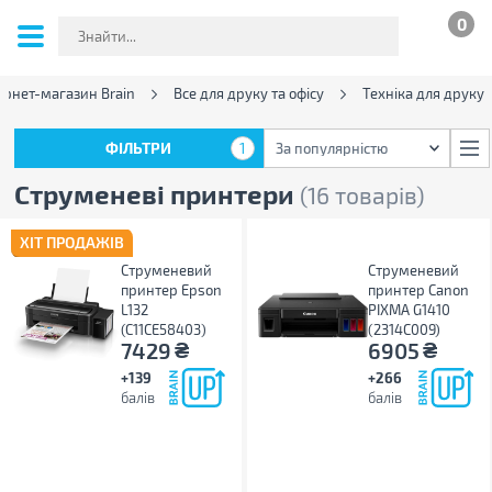
0
ернет-магазин Brain
Все для друку та офісу
Техніка для друку
ФІЛЬТРИ
1
За популярністю
ФІЛЬТРИ
1
За популярністю
Струменеві принтери
(16 товарів)
ХІТ ПРОДАЖІВ
Струменевий
Струменевий
принтер Epson
принтер Canon
L132
PIXMA G1410
(C11CE58403)
(2314C009)
₴
₴
7429
6905
+139
+266
балів
балів