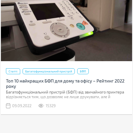
Статті
Багатофункціональний пристрій
БФП
Топ 10 найкращих БФП для дому та офісу – Рейтинг 2022
року
Багатофункціональний пристрій (БФП) від звичайного принтера
відрізняється тим, що дозволяє не лише друкувати, але й
сканувати та робити копії документів. Функціонал – єдине, що
09.09.2022
15329
поєднує різні БФП. Інші характеристики можуть суттєво
відрізнятися.