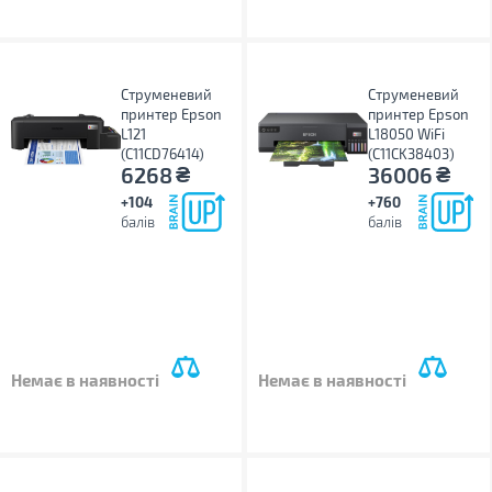
Струменевий
Струменевий
принтер Epson
принтер Epson
L121
L18050 WiFi
(C11CD76414)
(C11CK38403)
₴
₴
6268
36006
+104
+760
балів
балів
Немає в наявності
Немає в наявності