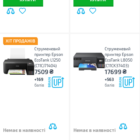
ХІТ ПРОДАЖІВ
Струменевий
Струменевий
принтер Epson
принтер Epson
EcoTank L1250
EcoTank L8050
(C11CJ71404)
(C11CK37403)
₴
₴
7509
17699
+169
+563
балів
балів
Немає в наявності
Немає в наявності