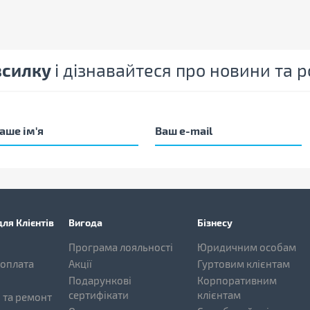
зсилку
і дізнавайтеся про новини та
ля Клієнтів
Вигода
Бізнесу
Програма лояльності
Юридичним особам
 оплата
Акції
Гуртовим клієнтам
Подарункові
Корпоративним
сертифікати
клієнтам
 та ремонт