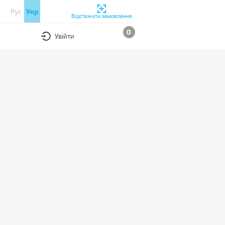
Рус
Укр
Відстежити замовлення
0
Увійти