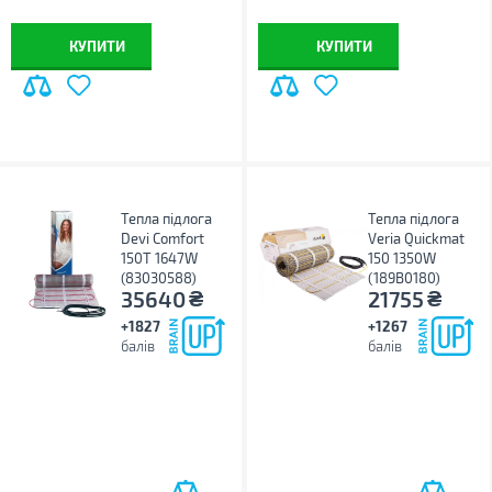
КУПИТИ
КУПИТИ
Тепла підлога
Тепла підлога
Devi Comfort
Veria Quickmat
150T 1647W
150 1350W
(83030588)
(189B0180)
₴
₴
35640
21755
+1827
+1267
балів
балів