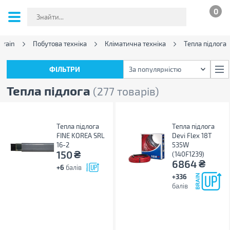
0
Brain
Побутова техніка
Кліматична техніка
Тепла підлога
ФІЛЬТРИ
За популярністю
ФІЛЬТРИ
За популярністю
Тепла підлога
(277 товарів)
Тепла підлога
Тепла підлога
FINE KOREA SRL
Devi Flex 18T
16-2
535W
₴
150
(140F1239)
₴
6864
+6
балів
+336
балів