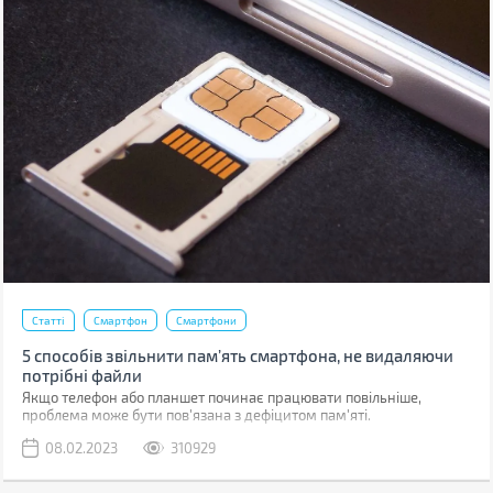
Статті
Смартфон
Смартфони
5 способів звільнити пам’ять смартфона, не видаляючи
потрібні файли
Якщо телефон або планшет починає працювати повільніше,
проблема може бути пов'язана з дефіцитом пам'яті.
08.02.2023
310929