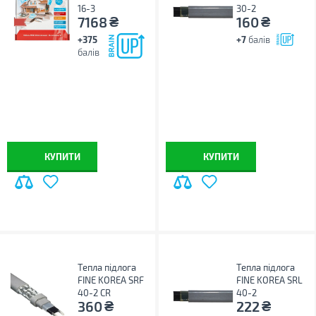
16-3
30-2
₴
₴
7168
160
+375
+7
балів
балів
КУПИТИ
КУПИТИ
Тепла підлога
Тепла підлога
FINE KOREA SRF
FINE KOREA SRL
40-2 CR
40-2
₴
₴
360
222