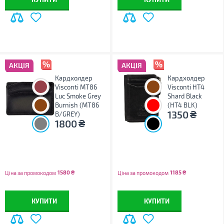
АКЦІЯ
АКЦІЯ
Кардхолдер
Кардхолдер
Visconti MT86
Visconti HT4
Luc Smoke Grey
Shard Black
Burnish (MT86
(HT4 BLK)
₴
1350
B/GREY)
₴
1800
1580
₴
1185
₴
Ціна за промокодом
Ціна за промокодом
КУПИТИ
КУПИТИ