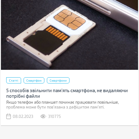
Статті
Смартфон
Смартфони
5 способів звільнити пам’ять смартфона, не видаляючи
потрібні файли
Якщо телефон або планшет починає працювати повільніше,
проблема може бути пов'язана з дефіцитом пам'яті.
08.02.2023
310775