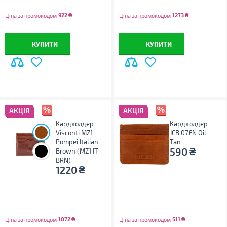
922
₴
1273
₴
Ціна за промокодом
Ціна за промокодом
КУПИТИ
КУПИТИ
АКЦІЯ
АКЦІЯ
Кардхолдер
Кардхолдер
Visconti MZ1
JCB 07EN Oil
Pompei Italian
Tan
₴
590
Brown (MZ1 IT
BRN)
₴
1220
1072
₴
511
₴
Ціна за промокодом
Ціна за промокодом