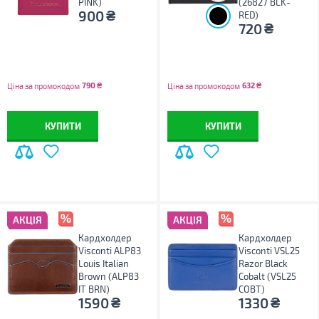
PINK)
(26827 BLK-
₴
900
RED)
₴
720
790
₴
632
₴
Ціна за промокодом
Ціна за промокодом
КУПИТИ
КУПИТИ
АКЦІЯ
АКЦІЯ
Кардхолдер
Кардхолдер
Visconti ALP83
Visconti VSL25
Louis Italian
Razor Black
Brown (ALP83
Cobalt (VSL25
IT BRN)
COBT)
₴
₴
1590
1330