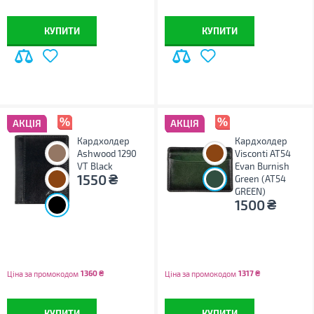
КУПИТИ
КУПИТИ
АКЦІЯ
АКЦІЯ
Кардхолдер
Кардхолдер
Ashwood 1290
Visconti AT54
VT Black
Evan Burnish
₴
1550
Green (AT54
GREEN)
₴
1500
1360
₴
1317
₴
Ціна за промокодом
Ціна за промокодом
КУПИТИ
КУПИТИ