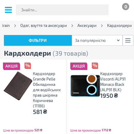
0
Brain
Одяг, взуття та аксесуари
Аксесуари
Кардхолдери
ФІЛЬТРИ
За популярністю
ФІЛЬТРИ
За популярністю
Кардхолдери
(39 товарів)
АКЦІЯ
АКЦІЯ
Кардхолдер
Кардхолдер
Grande Pelle
Visconti ALP91
Обкладинка
Monaco Black
для водійських
(ALP91 BLK)
₴
1950
прав шкіряна
Коричнева
(11186)
₴
581
521
₴
1712
₴
Ціна за промокодом
Ціна за промокодом