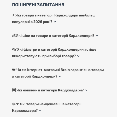
ПОШИРЕНІ ЗАПИТАННЯ
⭐ Які товари з категорії Кардхолдери найбільш
популярні в 2026 році?
💰 Які ціни на товари в категорії Кардхолдери?
👓 Які фільтри в категорії Кардхолдери частіше
використовують при виборі товару?
👑 Чи є в інтернет-магазині Brain гарантія на товари
з категорії Кардхолдери?
🆕 Які новинки в категорії Кардхолдери?
💲🔽 Які товари найдешевші в категорії
Кардхолдери?