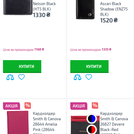
Nelson Black
Ascari Black
(HT5 BLK)
Shadow (ENZ75
₴
1330
BLK)
₴
1520
1168
₴
1335
₴
Ціна за промокодом
Ціна за промокодом
КУПИТИ
КУПИТИ
АКЦІЯ
АКЦІЯ
Кардхолдер
Кардхолдер
;
Smith & Canova
Smith & Canova
28644 Amelia
26827 Devere
;
Pink (28644
Black-Red