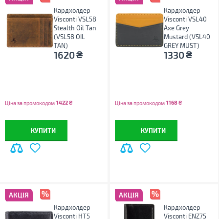
Кардхолдер
Кардхолдер
Visconti VSL58
Visconti VSL40
Stealth Oil Tan
Axe Grey
(VSL58 OIL
Mustard (VSL40
TAN)
GREY MUST)
₴
₴
1620
1330
1422
₴
1168
₴
Ціна за промокодом
Ціна за промокодом
КУПИТИ
КУПИТИ
АКЦІЯ
АКЦІЯ
Кардхолдер
Кардхолдер
Visconti HT5
Visconti ENZ75