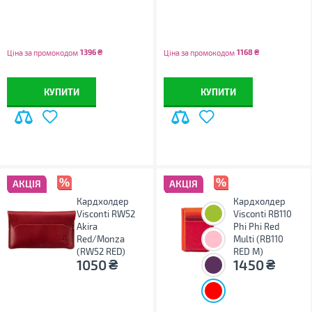
1396
₴
1168
₴
Ціна за промокодом
Ціна за промокодом
КУПИТИ
КУПИТИ
АКЦІЯ
АКЦІЯ
Кардхолдер
Кардхолдер
Visconti RW52
Visconti RB110
Akira
Phi Phi Red
Red/Monza
Multi (RB110
(RW52 RED)
RED M)
₴
₴
1050
1450