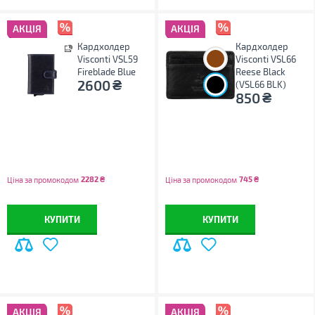
АКЦІЯ
АКЦІЯ
Кардхолдер
Кардхолдер
Visconti VSL59
Visconti VSL66
Fireblade Blue
Reese Black
₴
2600
(VSL66 BLK)
₴
850
2282
₴
745
₴
Ціна за промокодом
Ціна за промокодом
КУПИТИ
КУПИТИ
АКЦІЯ
АКЦІЯ