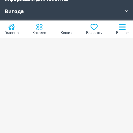
Вигода
Бізнесу
Головна
Каталог
Кошик
Бажання
Більше
Зворотній зв'язок
Cлужба підтримки
0 800 216 800
Графік роботи колл-центру
ПН-ПТ: з 09:00 до 20:00
СБ-НД: з 10:00 до 19:00
Службовий вхід
© 1996 - 2026 ТОВ "Приватінвест", "BRAIN Computers™". Всі права
захищені