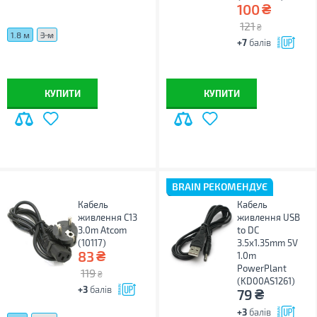
₴
100
121
₴
1.8 м
3 м
+7
балів
КУПИТИ
КУПИТИ
BRAIN РЕКОМЕНДУЄ
Кабель
Кабель
живлення C13
живлення USB
3.0m Atcom
to DC
(10117)
3.5x1.35mm 5V
₴
83
1.0m
PowerPlant
119
₴
(KD00AS1261)
+3
балів
₴
79
+3
балів