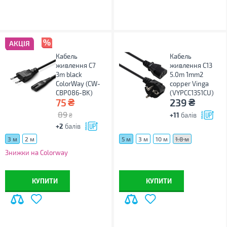
АКЦІЯ
Кабель
Кабель
живлення C7
живлення C13
3m black
5.0m 1mm2
ColorWay (CW-
copper Vinga
CBP086-BK)
(VYPCC1351CU)
₴
₴
75
239
89
+11
балів
₴
+2
балів
3 м
2 м
5 м
3 м
10 м
1.8 м
Знижки на Colorway
КУПИТИ
КУПИТИ