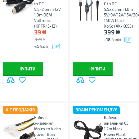
to DC
C to DC
5.5x2.5mm 12V
5.5x2.5mm 1.0m
1.0m OEM
5V/9V/12V/15V/20
Voltronic
140W black
(KPFR/5-12)
XoKo (XK-K695)
₴
₴
39
399
121
+18
балів
₴
+4
балів
КУПИТИ
КУПИТИ
ХІТ ПРОДАЖІВ
BRAIN РЕКОМЕНДУЄ
Кабель
Кабель
живлення
живлення C5
Molex to Video
1.2m black
power 8pin
PowerPlant