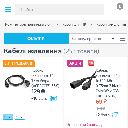
0
Комп'ютерні комплектуючі
Кабелі для ПК
Кабелі живлення
ФІЛЬТРИ
За популярністю
ФІЛЬТРИ
За популярністю
Кабелі живлення
(253 товари)
ХІТ ПРОДАЖІВ
АКЦІЯ
Кабель
Кабель
живлення C13
живлення C13
1.5m Vinga
to C14 1.8m
(VCPPCC131.5BK)
0.75mm2 black
₴
129
ColorWay (CW-
CBP087-BK)
+10
балів
₴
69
89
₴
+2
балів
1.5 м
1.8 м
Знижки на Colorway