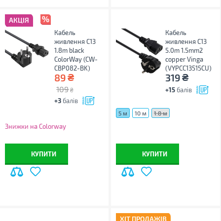
АКЦІЯ
Кабель
Кабель
живлення C13
живлення C13
1.8m black
5.0m 1.5mm2
ColorWay (CW-
copper Vinga
CBP082-BK)
(VYPCC13515CU)
₴
₴
89
319
109
+15
балів
₴
+3
балів
5 м
10 м
1.8 м
Знижки на Colorway
КУПИТИ
КУПИТИ
ХІТ ПРОДАЖІВ