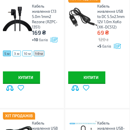
Кабель
Кабель
живлення C13
живлення USB
5.0m 1mm2
to DC 5.5x2.1mm
Rezone (RZPC-
12V 1.0m XoKo
1351)
(XK-DC512)
₴
₴
169
69
120
+10
балів
₴
+5
балів
5 м
3 м
10 м
1.8 м
КУПИТИ
КУПИТИ
ХІТ ПРОДАЖІВ
Кабель
Кабель
живлення USB
живлення USB-