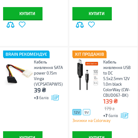
КУПИТИ
КУПИТИ
BRAIN РЕКОМЕНДУЄ
ХІТ ПРОДАЖІВ
Кабель
Кабель
живлення SATA
живлення USB
power 0.15m
to DC
Vinga
5.5x2.5mm 12V
(VCPSATAPW15)
1.0m black
₴
39
ColorWay (CW-
CBUD067-BK)
+3
балів
₴
139
179
₴
12V
9V
+7
балів
Знижки на Colorway
КУПИТИ
КУПИТИ