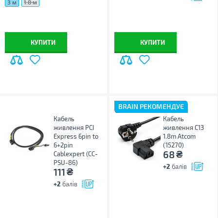
3 м
1.8 м
КУПИТИ
КУПИТИ
BRAIN РЕКОМЕНДУЄ
Кабель
Кабель
живлення PCI
живлення C13
Express 6pin to
1.8m Atcom
6+2pin
(15270)
₴
68
Cablexpert (CC-
PSU-86)
+2
балів
₴
111
+2
балів