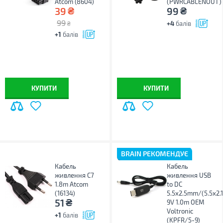
Atcom (8604)
(PWRCABLENOUT)
₴
₴
39
99
99
+4
балів
₴
+1
балів
КУПИТИ
КУПИТИ
BRAIN РЕКОМЕНДУЄ
Кабель
Кабель
живлення C7
живлення USB
1.8m Atcom
to DC
(16134)
5.5x2.5mm/(5.5x2.
₴
51
9V 1.0m OEM
Voltronic
+1
балів
(KPFR/5-9)