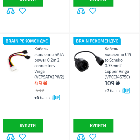
BRAIN РЕКОМЕНДУЄ
BRAIN РЕКОМЕНДУЄ
Кабель
Кабель
живлення SATA
живлення C14
power 0.2m 2
to Schuko
connectors
0.75mm2
Vinga
Copper Vinga
(VCPSATA2PW2)
(VPCC14S75C)
₴
₴
49
109
59
+7
балів
₴
+4
балів
КУПИТИ
КУПИТИ