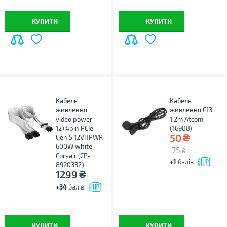
КУПИТИ
КУПИТИ
Кабель
Кабель
живлення
живлення C13
video power
1.2m Atcom
12+4pin PCIe
(16988)
₴
50
Gen 5 12VHPWR
600W white
75
₴
Corsair (CP-
+1
балів
8920332)
₴
1299
+34
балів
КУПИТИ
КУПИТИ