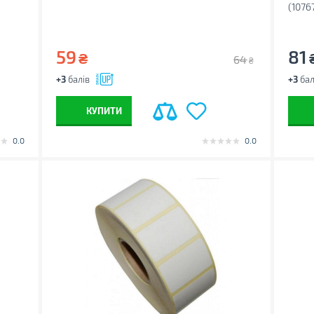
(1076
59
81
₴
64
₴
+3
балів
+3
бал
КУПИТИ
0.0
0.0