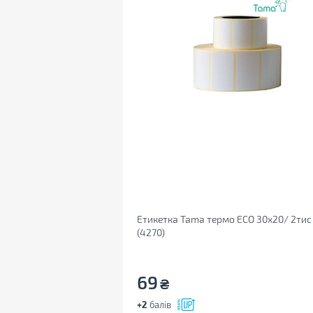
Етикетка Tama термо ECO 30x20/ 2тис
(4270)
69
₴
+2
балів