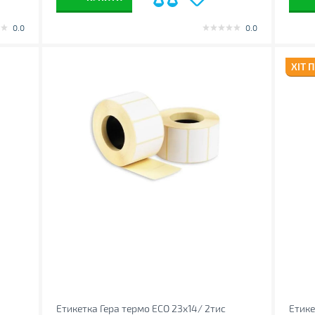
0.0
0.0
ХІТ 
Етикетка Гера термо ECO 23x14/ 2тис
Етике