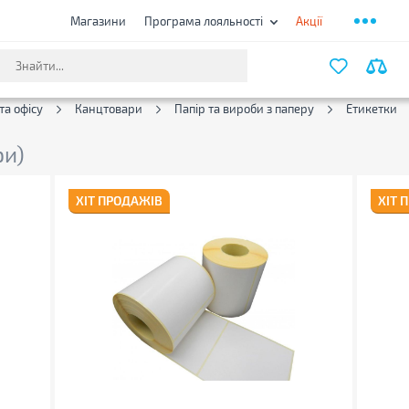
Магазини
Програма лояльності
Акції
ФІЛЬТ
та офісу
Канцтовари
Папір та вироби з паперу
Етикетки
ри)
ХІТ ПРОДАЖІВ
ХІТ 