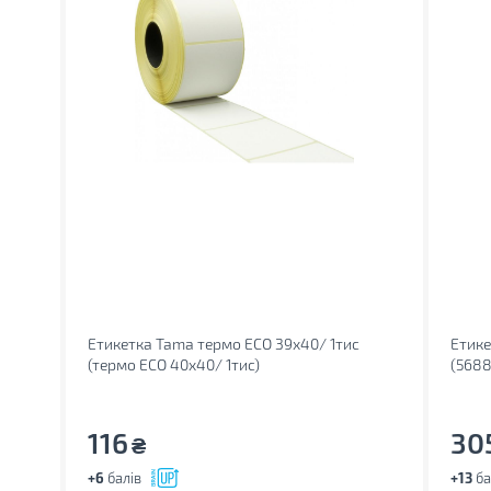
Етикетка Tama термо ECO 39x40/ 1тис
Етике
(термо ECO 40x40/ 1тис)
(5688
116
30
₴
+6
балів
+13
ба