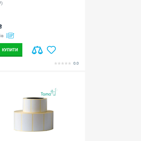
7)
₴
ів
КУПИТИ
0.0