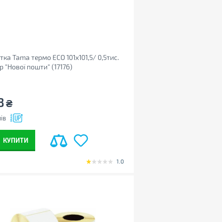
тка Tama термо ECO 101x101,5/ 0,5тис.
р "Нової пошти" (17176)
8
₴
ів
КУПИТИ
1.0