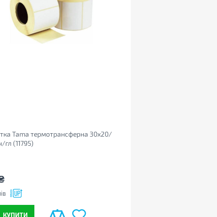
етка Tama термотрансферна 30x20/
н/гл (11795)
₴
ів
КУПИТИ