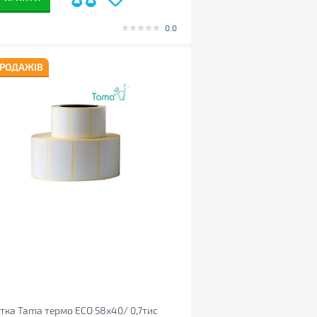
0.0
ПРОДАЖІВ
тка Tama термо ECO 58x40/ 0,7тис