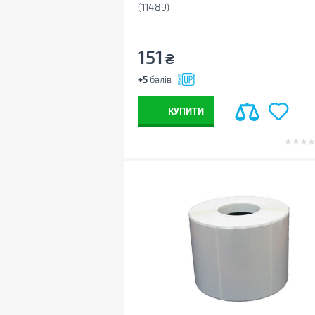
(11489)
151
₴
+5
балів
КУПИТИ