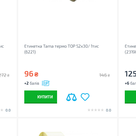
ис
Етикетка Tama термо TOP 52x30/ 1тис
Етике
(6221)
(2319
96
12
₴
272
146
₴
₴
+2
балів
+6
бал
КУПИТИ
0.0
0.0