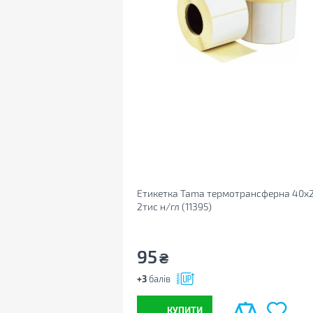
Етикетка Tama термотрансферна 40x
2тис н/гл (11395)
95
₴
+3
балів
КУПИТИ