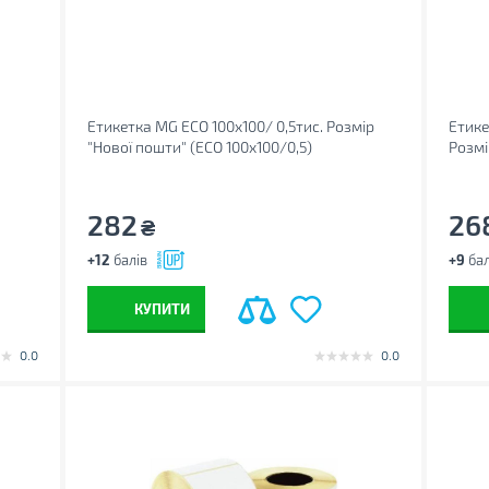
Етикетка MG ECO 100x100/ 0,5тис. Розмір
Етике
"Нової пошти" (ECO 100x100/0,5)
Розмі
282
26
₴
+12
балів
+9
бал
КУПИТИ
0.0
0.0