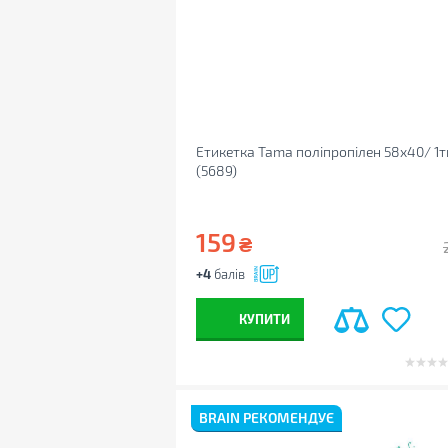
Етикетка Tama поліпропілен 58x40/ 1т
(5689)
159
₴
+4
балів
КУПИТИ
BRAIN РЕКОМЕНДУЄ