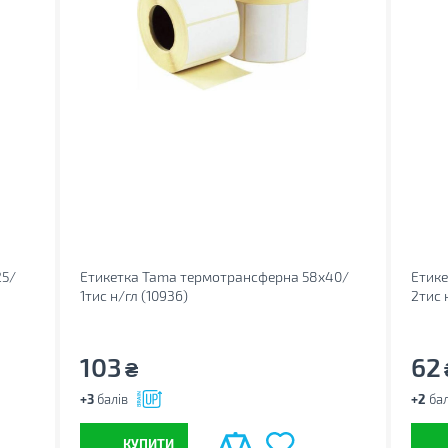
25/
Етикетка Tama термотрансферна 58x40/
Етик
1тис н/гл (10936)
2тис 
103
62
₴
+3
балів
+2
бал
КУПИТИ