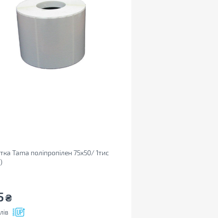
тка Tama поліпропілен 75x50/ 1тис
)
5
₴
лів