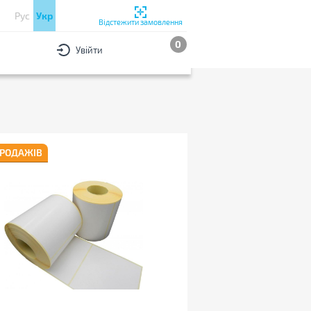
Рус
Укр
Відстежити замовлення
0
Увійти
РИ
За популярністю
ПРОДАЖІВ