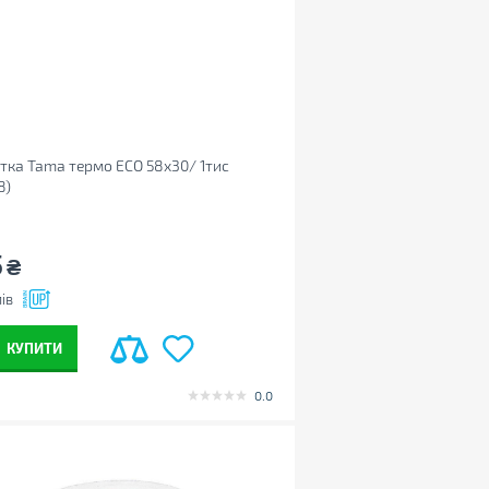
тка Tama термо ECO 58x30/ 1тис
8)
5
₴
ів
КУПИТИ
0.0