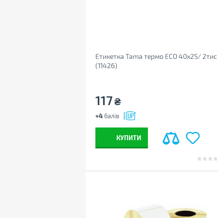
Етикетка Tama термо ECO 40x25/ 2тис
(11426)
117
₴
+4
балів
КУПИТИ