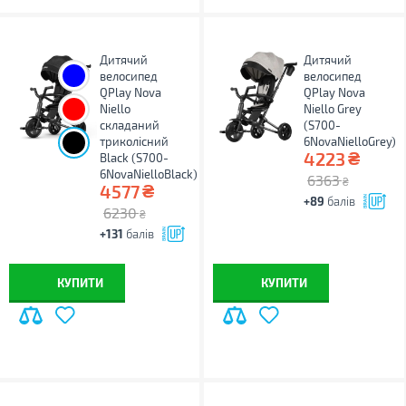
Дитячий
Дитячий
велосипед
велосипед
QPlay Nova
QPlay Nova
Niello
Niello Grey
складаний
(S700-
триколісний
6NovaNielloGrey)
₴
4223
Black (S700-
6NovaNielloBlack)
6363
₴
₴
4577
+89
балів
6230
₴
+131
балів
КУПИТИ
КУПИТИ