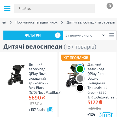
0
ітей
Прогулянка та відпочинок
Дитячі велосипеди та біговели
ФІЛЬТРИ
1
За популярністю
ФІЛЬТРИ
1
За популярністю
Дитячі велосипеди
(137 товарів)
ХІТ ПРОДАЖІВ
Дитячий
Дитячий
велосипед
велосипед
QPlay Nova
QPlay Rito
складаний
Deluxe
триколісний
Складаний
Max Black
Триколісний
(S703NovaMaxBlack)
Green (S380-
₴
5690
17RitoDeluxeGreen
₴
5122
6330
₴
5690
₴
+137
балів
+124