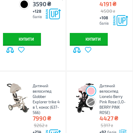
₴
₴
3590
4191
4500
+128
₴
балів
+108
балів
КУПИТИ
КУПИТИ
Дитячий
Дитячий
велосипед
велосипед
Globber
Lionelo Berry
Explorer trike 4
Pink Rose (LO-
в 1, кокос (637-
BERRY PINK
566)
ROSE)
₴
₴
7990
4427
9262
5317
₴
₴
+214
+92
балів