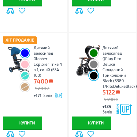
ХІТ ПРОДАЖІВ
Дитячий
Дитячий
велосипед
велосипед
Globber
QPlay Rito
Explorer Trike 4
Deluxe
в 1, синій (634-
Складаний
100)
Триколісний
₴
7400
Black (S380-
17RitoDeluxeBlack
9200
₴
₴
5122
+171
балів
5690
₴
+124
балів
КУПИТИ
КУПИТИ