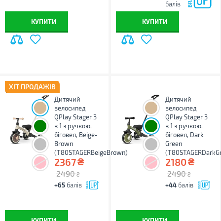
балів
КУПИТИ
КУПИТИ
ХІТ ПРОДАЖІВ
Дитячий
Дитячий
велосипед
велосипед
QPlay Stager 3
QPlay Stager 3
в 1 з ручкою,
в 1 з ручкою,
біговел, Beige-
біговел, Dark
Brown
Green
(T80STAGERBeigeBrown)
(T80STAGERDarkG
₴
₴
2367
2180
2490
2490
₴
₴
+65
балів
+44
балів
КУПИТИ
КУПИТИ