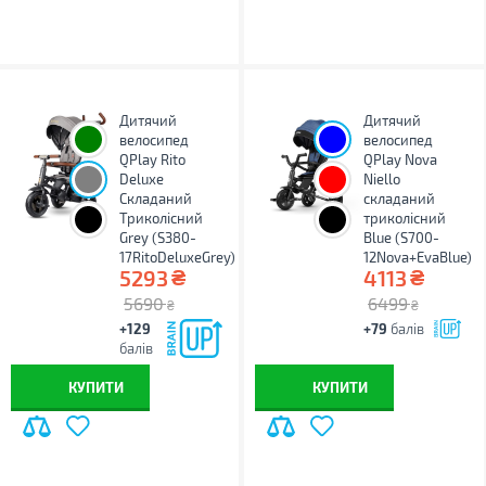
Дитячий
Дитячий
велосипед
велосипед
QPlay Rito
QPlay Nova
Deluxe
Niello
Складаний
складаний
Триколісний
триколісний
Grey (S380-
Blue (S700-
17RitoDeluxeGrey)
12Nova+EvaBlue)
₴
₴
5293
4113
5690
6499
₴
₴
+129
+79
балів
балів
КУПИТИ
КУПИТИ