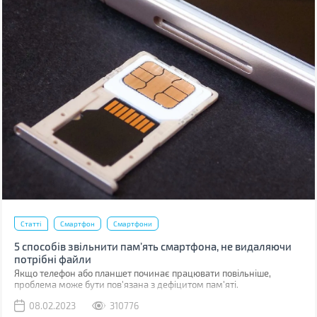
Статті
Смартфон
Смартфони
5 способів звільнити пам’ять смартфона, не видаляючи
потрібні файли
Якщо телефон або планшет починає працювати повільніше,
проблема може бути пов'язана з дефіцитом пам'яті.
08.02.2023
310776