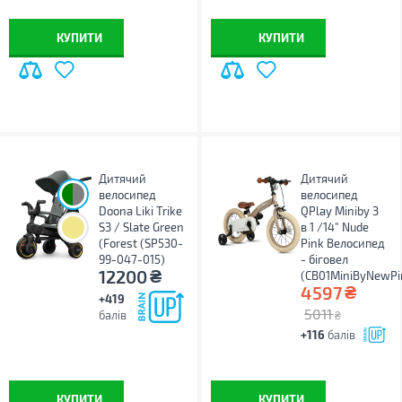
КУПИТИ
КУПИТИ
Дитячий
Дитячий
;
велосипед
велосипед
Doona Liki Trike
QPlay Miniby 3
S3 / Slate Green
в 1 /14" Nude
(Forest (SP530-
Pink Велосипед
99-047-015)
- біговел
₴
12200
(CB01MiniByNewPi
₴
4597
+419
5011
балів
₴
+116
балів
КУПИТИ
КУПИТИ