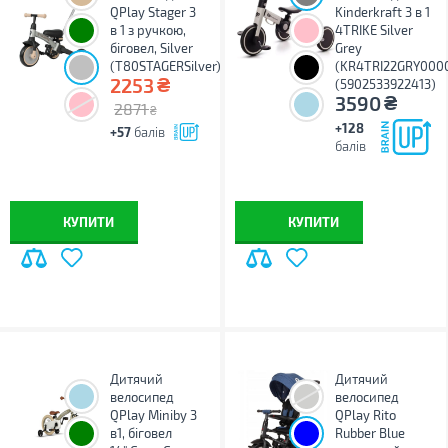
QPlay Stager 3
Kinderkraft 3 в 1
в 1 з ручкою,
4TRIKE Silver
біговел, Silver
Grey
(T80STAGERSilver)
(KR4TRI22GRY000
₴
2253
(5902533922413)
₴
3590
2871
₴
+128
+57
балів
балів
КУПИТИ
КУПИТИ
Дитячий
Дитячий
велосипед
велосипед
QPlay Miniby 3
QPlay Rito
в1, біговел
Rubber Blue