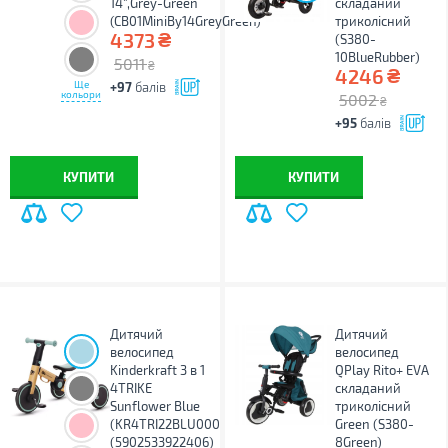
14",Grey-Green
складаний
(CB01MiniBy14GreyGreen)
триколісний
₴
4373
(S380-
10BlueRubber)
5011
₴
₴
4246
Ще
+97
балів
кольори
5002
₴
+95
балів
КУПИТИ
КУПИТИ
Дитячий
Дитячий
велосипед
велосипед
Kinderkraft 3 в 1
QPlay Rito+ EVA
4TRIKE
складаний
Sunflower Blue
триколісний
(KR4TRI22BLU000
Green (S380-
(5902533922406)
8Green)