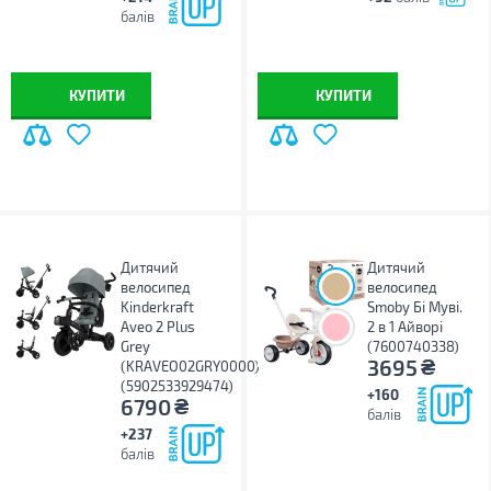
балів
КУПИТИ
КУПИТИ
Дитячий
Дитячий
велосипед
велосипед
Kinderkraft
Smoby Бі Муві.
Aveo 2 Plus
2 в 1 Айворі
Grey
(7600740338)
₴
3695
(KRAVEO02GRY0000)
(5902533929474)
+160
₴
6790
балів
+237
балів