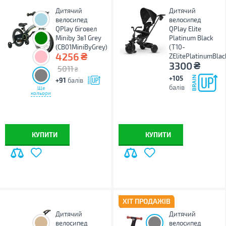
Дитячий
Дитячий
велосипед
велосипед
QPlay біговел
QPlay Elite
Miniby 3в1 Grey
Platinum Black
(CB01MiniByGrey)
(T10-
₴
4256
ZElitePlatinumBlac
₴
3300
5011
₴
+105
+91
балів
балів
Ще
кольори
КУПИТИ
КУПИТИ
ХІТ ПРОДАЖІВ
Дитячий
Дитячий
велосипед
велосипед