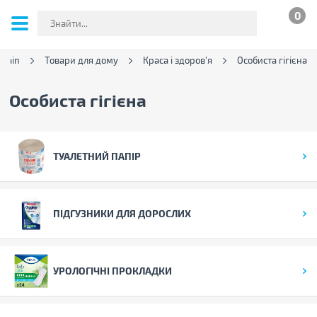
0
Brain
Товари для дому
Краса і здоров'я
Особиста гігієна
Особиста гігієна
ТУАЛЕТНИЙ ПАПІР
ПІДГУЗНИКИ ДЛЯ ДОРОСЛИХ
УРОЛОГІЧНІ ПРОКЛАДКИ