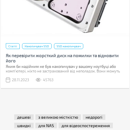
Статті
Накопичувач SSD
SSD накопичувач
Як перевірити жорсткий диск на помилки та відновити
його
Яким би надійним не був накопичувач у вашому ноутбуці або
комп'ютері, ніхто не застрахований від неполадок. Вони можуть
бути пов'язані з програмними помилками або фізичними
28.11.2023
45763
ушкодженнями комірок пам'яті.
дешеві
з великою місткістю
недорогі
швидкі
для NAS
для відеоспостереження