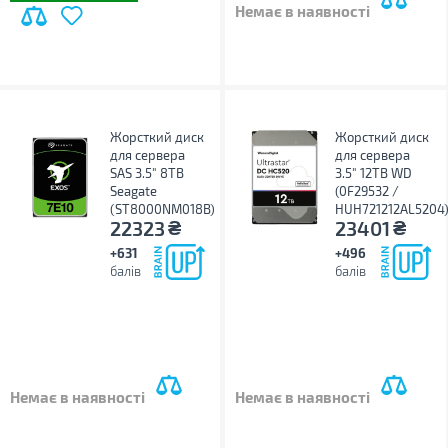
Немає в наявності
Жорсткий диск
Жорсткий диск
для сервера
для сервера
SAS 3.5" 8TB
3.5" 12TB WD
Seagate
(0F29532 /
(ST8000NM018B)
HUH721212AL5204
₴
₴
22323
23401
+631
+496
балів
балів
Немає в наявності
Немає в наявності