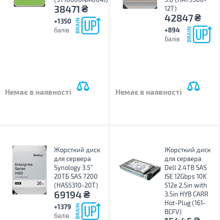
₴
38471
12T)
₴
42847
+1350
балів
+894
балів
Немає в наявності
Немає в наявності
Жорсткий диск
Жорсткий диск
для сервера
для сервера
Synology 3.5"
Dell 2.4TB SAS
20TБ SAS 7200
ISE 12Gbps 10K
(HAS5310-20T)
512e 2.5in with
₴
69194
3.5in HYB CARR
Hot-Plug (161-
+1379
BCFV)
балів