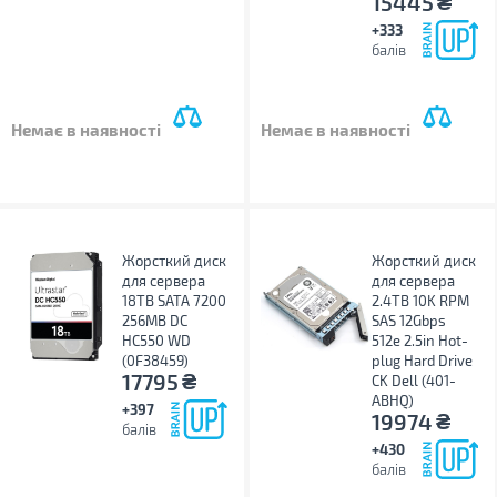
₴
15445
+333
балів
Немає в наявності
Немає в наявності
Жорсткий диск
Жорсткий диск
для сервера
для сервера
18TB SATA 7200
2.4TB 10K RPM
256MB DC
SAS 12Gbps
HC550 WD
512e 2.5in Hot-
(0F38459)
plug Hard Drive
₴
17795
CK Dell (401-
ABHQ)
+397
₴
19974
балів
+430
балів