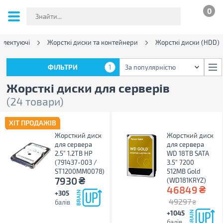
0
плектуючі
Жорсткі диски та контейнери
Жорсткі диски (HDD)
ФІЛЬТРИ
1
За популярністю
ФІЛЬТРИ
1
За популярністю
Жорсткі диски для серверів
(24 товари)
ХІТ ПРОДАЖІВ
Жорсткий диск
Жорсткий диск
для сервера
для сервера
2.5" 1.2TB HP
WD 18TB SATA
(791437-003 /
3.5" 7200
ST1200MM0078)
512MB Gold
₴
7930
(WD181KRYZ)
₴
46849
+305
49297
балів
₴
+1045
балів