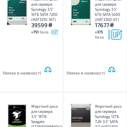
для сервера
для сервера
Synology 3.5"
Synology 3.5"
16ТБ SATA 7200
6ТБ SATA 5400
(HAT3310-16T)
(HAT3300-6T)
₴
₴
39599
17677
+751
балів
+375
балів
Немає в наявності
Немає в наявності
Жорсткий диск
Жорсткий диск
для сервера
для сервера
3.5" 18TB
Synology 12TБ
Seagate
7.2K 3.5" SATA
(ST18000NM004J)
3.0 (HAT5300-