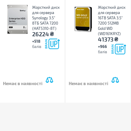
Жорсткий диск
Жорсткий диск
для сервера
для сервера
Synology 3.5"
16TB SATA 3.5"
8TБ SATA 7200
7200 512MB
(HAT5310-8T)
Gold WD
₴
26224
(WD161KRYZ)
₴
41373
+518
балів
+966
балів
Немає в наявності
Немає в наявності