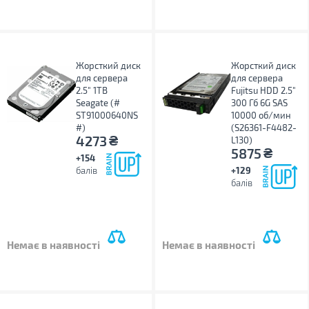
Жорсткий диск
Жорсткий диск
для сервера
для сервера
2.5" 1TB
Fujitsu HDD 2.5"
Seagate (#
300 Гб 6G SAS
ST91000640NS
10000 об/мин
#)
(S26361-F4482-
₴
4273
L130)
₴
5875
+154
балів
+129
балів
Немає в наявності
Немає в наявності