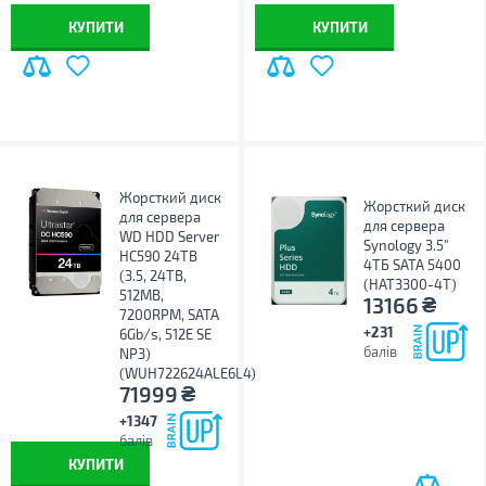
КУПИТИ
КУПИТИ
Жорсткий диск
Жорсткий диск
для сервера
для сервера
WD HDD Server
Synology 3.5"
HC590 24TB
4ТБ SATA 5400
(3.5, 24TB,
(HAT3300-4T)
512MB,
₴
13166
7200RPM, SATA
+231
6Gb/s, 512E SE
балів
NP3)
(WUH722624ALE6L4)
₴
71999
+1347
балів
КУПИТИ