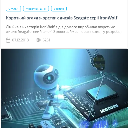
Огляди
Жорсткий диск
Seagate
Короткий огляд жорстких дисків Seagate серії IronWolf
Лінійка вінчестерів IronWolf від відомого виробника жорстких
дисків Seagate, який вже 40 років займає перші позиції у розробці
і виготовленні пристроїв зберігання даних, створювалася
07.12.2018
6231
спеціально для використання в системах NAS.