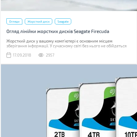
Огляди
Жорсткий диск
Seagate
Огляд лінійки жорстких дисків Seagate Firecuda
Жорсткий диск у вашому комп'ютері є основним місцем
зберігання інформації. У сучасному світі без нього не обійдеться
жоден комп'ютер, ноутбук або нетбук, а постійне вдосконалення
17.09.2018
2957
жорстких дисків дозволяє розширити межі їх застосування.