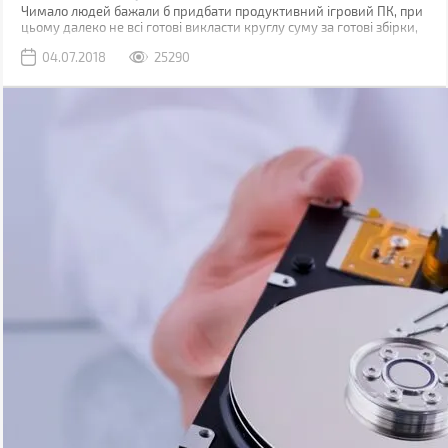
Чимало людей бажали б придбати продуктивний ігровий ПК, при
цьому далеко не всі готові викласти круглу суму за готові збірки,
котрі пропонують торгові мережі. Тому, щоб заощадити, можна
04.07.2018
25290
підібрати комплектуючі самостійно.