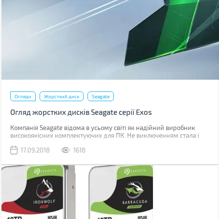
Огляди
Жорсткий диск
Seagate
Огляд жорстких дисків Seagate серії Exos
Компанія Seagate відома в усьому світі як надійний виробник
високоякісних комплектуючих для ПК. Не виключенням стала і
лінійка жорстких дисків Exos, які втілюють в собі надійність,
17.09.2018
1618
ефективність і універсальність. Виробник пропонує розширений
модельний ряд дисків, які орієнтовані на будь-які потреби.