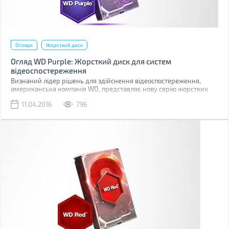
Огляди
Жорсткий диск
Огляд WD Purple: Жорсткий диск для систем
відеоспостереження
Визнаний лідер рішень для здійснення відеоспостереження,
американська компанія WD, представляє нову серію жорстких
дисків WD Purple для використання в системах
11.04.2016
796
відеоспостереження.