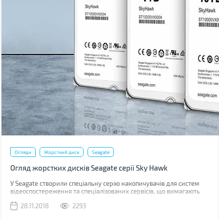
Огляди
Жорсткий диск
Seagate
Огляд жорстких дисків Seagate серії Sky Hawk
У Seagate створили спеціальну серію накопичувачів для систем
відеоспостереження та спеціалізованих сервісів, що вимагають
постійно вести відеозапис. Чим такі жорсткі диски відрізняються
28.11.2018
2293
від звичайних, читайте в огляді.