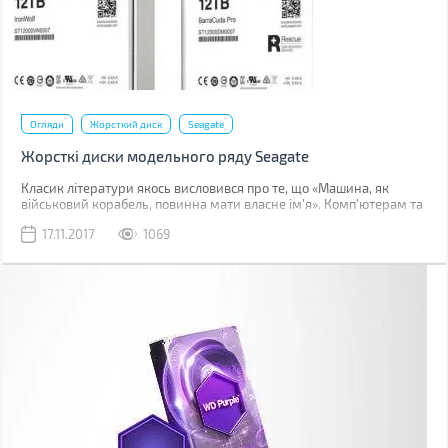
Огляди
Жорсткий диск
Seagate
Жорсткі диски модельного ряду Seagate
Класик літератури якось висловився про те, що «Машина, як
військовий корабель, повинна мати власне ім'я». Комп'ютерам та
їх аксесуарам ім'я пасує тим більше, оскільки за кожною з назв
17.11.2017
1069
стоять не просто цифри, а й конкретна характеристика. Зрештою,
і при покупці зручніше розуміти, який бренд що випускає.
Грамотні творці прагнуть виділяти параметри своїх товарів
якимись літерами та іншими позначками, але на покупців це
мало впливає - їм потрібні конкретні показники. І вже якщо
говорити про накопичувачі, то в них дуже багато показників, які
нам повинні про щось говорити. Вибір тепер набагато більш
різноманітний, ніж за часів магнітних накопичувачів, а ПЗ
сьогоднішнього дня більш складне, ніж два десятки років назад.