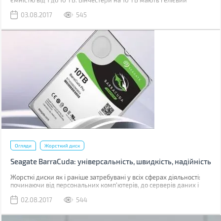
ємністю від 1 до 10 ТБ. Вінчестери на 10 ТБ мають гелієвий
наповнювач.
03.08.2017
545
Огляди
Жорсткий диск
Seagate BarraCuda: універсальність, швидкість, надійність
Жорсткі диски як і раніше затребувані у всіх сферах діяльності:
починаючи від персональних комп'ютерів, до серверів даних і
систем відеоспостереження. Але часто складно зрозуміти який з
02.08.2017
544
жорстких дисків зможе впоратися з тією чи іншою задачею.