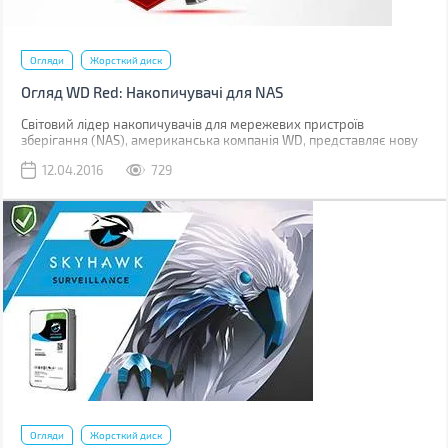
Огляди
Жорсткий диск
Огляд WD Red: Накопичувачі для NAS
Світовий лідер накопичувачів для мережевих пристроїв
зберігання (NAS), американська компанія WD, представляє нову
лінійку спеціалізованих жорстких дисків WD Red.
12.04.2016
729
Огляди
Жорсткий диск