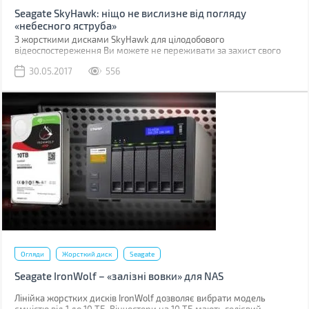
Seagate SkyHawk: ніщо не вислизне від погляду
«небесного яструба»
З жорсткими дисками SkyHawk для цілодобового
відеоспостереження Ви можете не переживати за захист свого
житла та бізнесу.
30.05.2017
556
Огляди
Жорсткий диск
Seagate
Seagate IronWolf – «залізні вовки» для NAS
Лінійка жорстких дисків IronWolf дозволяє вибрати модель