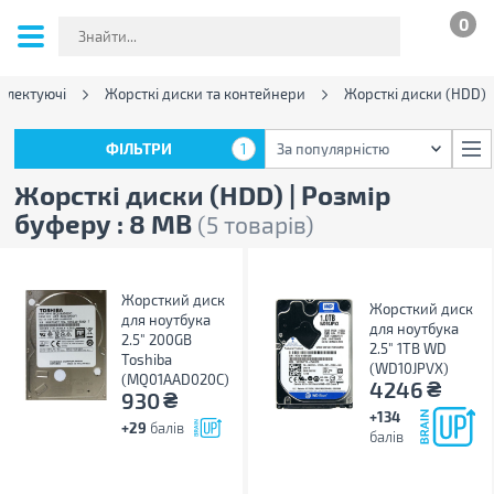
0
плектуючі
Жорсткі диски та контейнери
Жорсткі диски (HDD)
ФІЛЬТРИ
1
За популярністю
ФІЛЬТРИ
1
За популярністю
Жорсткі диски (HDD) | Розмір
буферу : 8 MB
(5 товарів)
Жорсткий диск
Жорсткий диск
для ноутбука
для ноутбука
2.5" 200GB
2.5" 1TB WD
Toshiba
(WD10JPVX)
(MQ01AAD020C)
₴
4246
₴
930
+134
+29
балів
балів