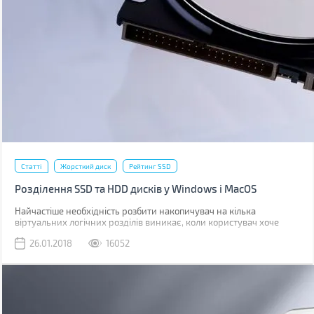
Статті
Жорсткий диск
Рейтинг SSD
Розділення SSD та HDD дисків у Windows і MacOS
Найчастіше необхідність розбити накопичувач на кілька
віртуальних логічних розділів виникає, коли користувач хоче
відокремити операційну систему від решти файлів. У цій статті ми
26.01.2018
16052
поговоримо про те, навіщо взагалі потрібен поділ на логічні
розділи і як це зробити за допомогою вбудованих можливостей
популярних ОС або окремого програмного забезпечення.