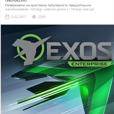
(WD10EZEX)
Незважаючи на зростаючу популярність твердотільних
накопичувачів, <strong> жорсткі диски </ strong> все ще
продовжують активно використовуватися для модифікації
21.02.2017
2290
комп'ютерів. Далеко не кожному по кишені підсистема на SSD, та
й обсяг дискового простору у хардів більше. <Strong>
Накопичувач 3.5" 1TB Western Digital </ strong> (WD10EZEX)
належить до Синьої лінійки виробника і є старшим продуктом в
своїй серії зі значною ємністю в 1 терабайт.