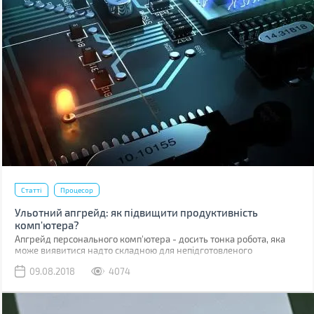
Статті
Процесор
Ульотний апгрейд: як підвищити продуктивність
комп'ютера?
Апгрейд персонального комп'ютера - досить тонка робота, яка
може виявитися надто складною для непідготовленого
користувача. Але якщо ви відчуваєте, що вашому ПК не вистачає
09.08.2018
4074
апаратної потужності, то за допомогою вмілого і продуманого, але
досить простого апгрейда можна істотно збільшити його
можливості.