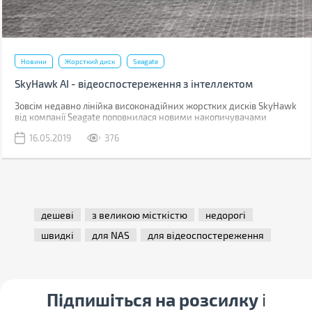
Новини
Жорсткий диск
Seagate
SkyHawk AI - відеоспостереження з інтеллектом
Зовсім недавно лінійка високонадійних жорстких дисків SkyHawk
від компанії Seagate поповнилася новими накопичувачами
формату 3,5 дюйми моделі SkyHawk AI. Вінчестери мають ємність
16.05.2019
376
від 8 ТБ і так же, як попередники, відносяться до пристроїв,
призначених для побудови систем зберігання, оптимізованих для
відеоспостереження.
дешеві
з великою місткістю
недорогі
швидкі
для NAS
для відеоспостереження
Підпишіться на розсилку
і