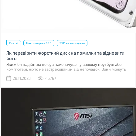
Статті
Накопичувач SSD
SSD накопичувач
Як перевірити жорсткий диск на помилки та відновити
його
Яким би надійним не був накопичувач у вашому ноутбуці або
комп'ютері, ніхто не застрахований від неполадок. Вони можуть
бути пов'язані з програмними помилками або фізичними
28.11.2023
45767
ушкодженнями комірок пам'яті.