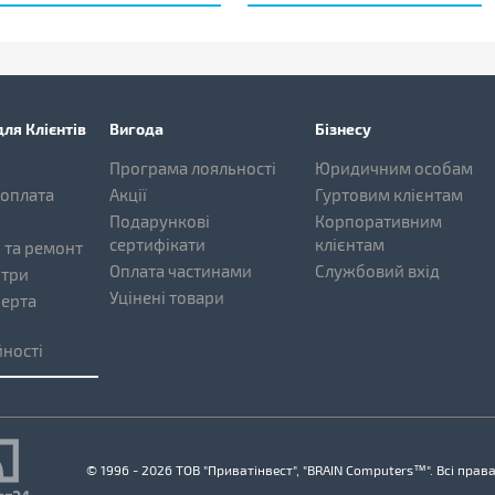
ля Клієнтів
Вигода
Бізнесу
Програма лояльності
Юридичним особам
 оплата
Акції
Гуртовим клієнтам
Подарункові
Корпоративним
сертифікати
клієнтам
 та ремонт
Оплата частинами
Службовий вхід
нтри
Уцінені товари
ферта
ності
© 1996 - 2026 ТОВ "Приватінвест", "BRAIN Computers™". Всі прав