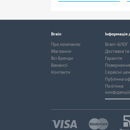
Brain
Інформація д
Про компанію
Brain-БЛОГ
Магазини
Доставка та
Всі бренди
Гарантія
Вакансії
Повернення
Контакти
Сервісні це
Публічна о
Політика
конфіденцій