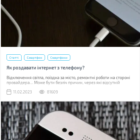
Статті
Смартфон
Смартфони
Як роздавати інтернет з телефону?
Відключення світла, поїздка за місто, ремонтні роботи на стороні
провайдера… Може бути безліч причин, через які відсутній
звичний дротовий інтернет. У такий момент може виручити
11.02.2023
81609
мобільна мережа, звичайно, якщо ви знаходитесь у зоні її
покриття.