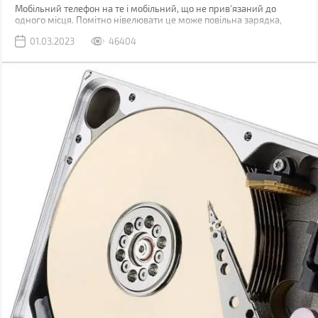
Мобільний телефон на те і мобільний, що не прив'язаний до
одного місця. Помітно нівелювати це може повільна зарядка,
через яку доводиться годинником бути прив'язаним до розетки.
01.03.2023
46404