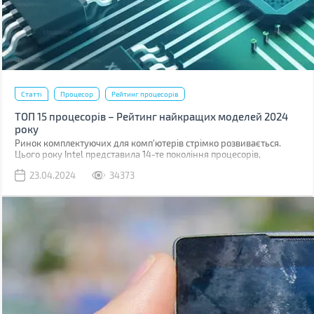
Статті
Процесор
Рейтинг процесорів
ТОП 15 процесорів – Рейтинг найкращих моделей 2024
року
Ринок комплектуючих для комп'ютерів стрімко розвивається.
Цього року Intel представила 14-те покоління процесорів,
побудованих на техпроцесі 6 нм, також, поступово, дешевшають
23.04.2024
34373
рішення для платформ з підтримкою шини обміну даними PCI 5.0
і оперативної пам'яті DDR5.