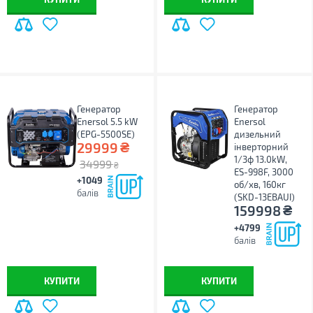
Генератор
Генератор
Enersol 5.5 kW
Enersol
(EPG-5500SE)
дизельний
₴
29999
інверторний
1/3ф 13.0kW,
34999
₴
ES-998F, 3000
+1049
об/хв, 160кг
балів
(SKD-13EBAUI)
₴
159998
+4799
балів
КУПИТИ
КУПИТИ