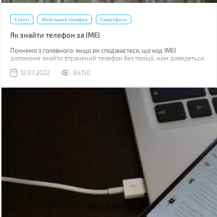
Статті
Мобільний телефон
Смартфони
Як знайти телефон за IMEI
Почнемо з головного: якщо ви сподіваєтеся, що код IMEI
допоможе знайти втрачений телефон без поліції, нам доведеться
вас розчарувати. Якщо ви загубили телефон, наявність коду не
12.07.2022
84150
допоможе абсолютно. Якщо його вкрали, IMEI слід повідомити
поліції, що дозволить відшукати смартфон у майбутньому.