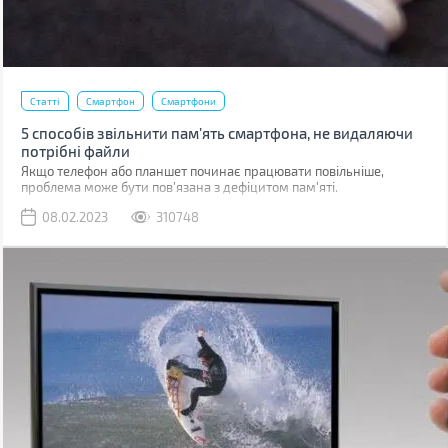
Статті
Смартфон
Смартфони
5 способів звільнити пам’ять смартфона, не видаляючи
потрібні файли
Якщо телефон або планшет починає працювати повільніше,
проблема може бути пов'язана з дефіцитом пам'яті.
08.02.2023
310748