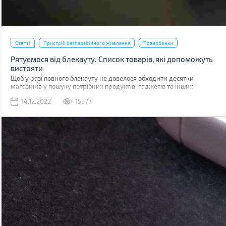
Статті
Пристрій безперебійного живлення
Повербанки
Рятуємося від блекауту. Список товарів, які допоможуть
вистояти
Щоб у разі повного блекауту не довелося обходити десятки
магазинів у пошуку потрібних продуктів, гаджетів та інших
товарів, варто підготуватися заздалегідь. Ми склали великий
14.12.2022
15377
список, куди увійшли як товари першої необхідності, так і корисні
речі, здатні створити додатковий комфорт, але без яких можна
протягнути.