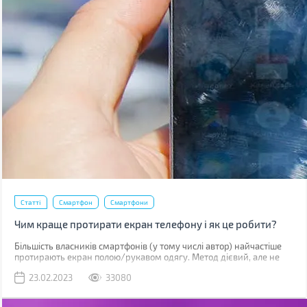
Статті
Смартфон
Смартфони
Чим краще протирати екран телефону і як це робити?
Більшість власників смартфонів (у тому числі автор) найчастіше
протирають екран полою/рукавом одягу. Метод дієвий, але не
найкращий. До серйозних поломок він не призведе, але якщо ви
23.02.2023
33080
уважно придивитесь до дисплея, скоріше за все побачите
маленькі подряпини. Одна з причин їх появи – неправильне
очищення.