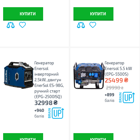
КУПИТИ
КУПИТИ
Генератор
Генератор
Enersol
Enersol 5.5 kW
інверторний
(EPG-5500S)
₴
25499
2.5kW, двигун
EnerSol ES-98G,
29998
₴
ручний старт
+899
(EPG-2500ISQ)
балів
₴
32998
+940
балів
КУПИТИ
КУПИТИ