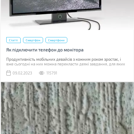
Статті
Смартфон
Смартфони
Як підключити телефон до монітора
Продуктивність мобільних девайсів з кожним роком зростає, і
вже сьогодні на них можна перекласти деякі завдання, для яких
раніше використовувався комп'ютер.
09.02.2023
115791