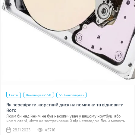
Статті
Накопичувач SSD
SSD накопичувач
Як перевірити жорсткий диск на помилки та відновити
його
Яким би надійним не був накопичувач у вашому ноутбуці або
комп'ютері, ніхто не застрахований від неполадок. Вони можуть
бути пов'язані з програмними помилками або фізичними
28.11.2023
45716
ушкодженнями комірок пам'яті.