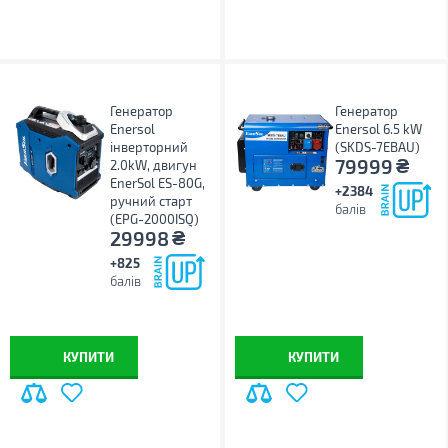
Генератор
Генератор
Enersol
Enersol 6.5 kW
інверторний
(SKDS-7EBAU)
₴
79999
2.0kW, двигун
EnerSol ES-80G,
+2384
ручний старт
балів
(EPG-2000ISQ)
₴
29998
+825
балів
КУПИТИ
КУПИТИ