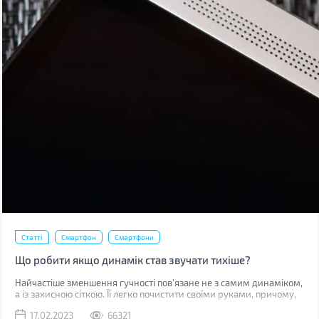
Статті
Смартфон
Смартфони
Що робити якщо динамік став звучати тихіше?
Найчастіше зменшення гучності пов'язане не з самим динаміком,
а із захисною сіткою. Її легко почистити своїми руками, причому,
швидше за все, у вас вдома вже є все необхідне для цього.
17.02.2023
66321