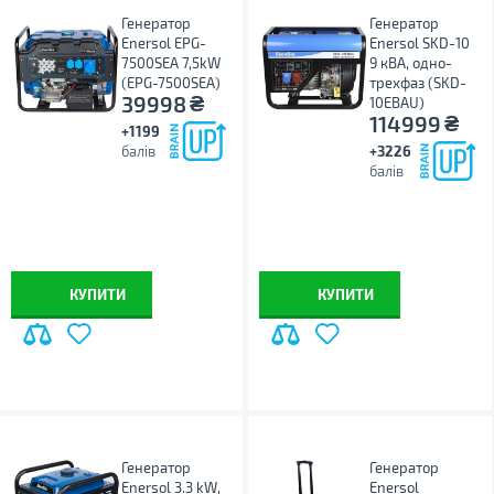
Генератор
Генератор
Enersol EPG-
Enersol SKD-10
7500SEA 7,5kW
9 кВА, одно-
(EPG-7500SEA)
трехфаз (SKD-
₴
39998
10EBAU)
₴
114999
+1199
балів
+3226
балів
КУПИТИ
КУПИТИ
Генератор
Генератор
Enersol 3.3 kW,
Enersol