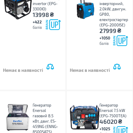
invertor (EPG-
інверторний,
3300IO)
2.0kW, двигун.
₴
13998
GP80,
електростартер
+422
(EPG-2000ISE)
балів
₴
27999
+1050
балів
Немає в наявності
Немає в наявності
Генератор
Генератор
Enersol
Enersol 7.5 kW
газовий 8.5
(EPG-7500TEA)
₴
46020
кВт, двиг. ES-
459NG (ENNG-
+1025
8500SATS)