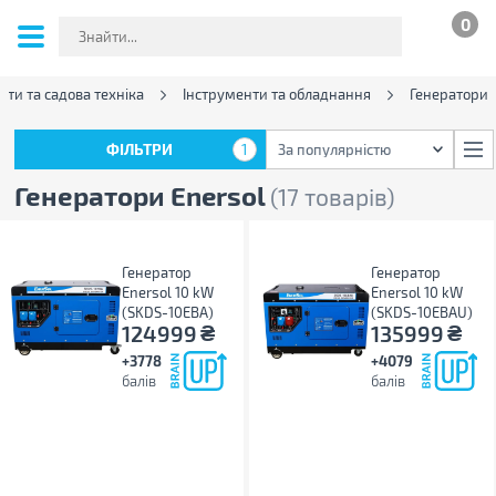
0
нти та садова техніка
Інструменти та обладнання
Генератори
ФІЛЬТРИ
1
За популярністю
ФІЛЬТРИ
1
За популярністю
Генератори Enersol
(17 товарів)
Генератор
Генератор
Enersol 10 kW
Enersol 10 kW
(SKDS-10EBA)
(SKDS-10EBAU)
₴
₴
124999
135999
+3778
+4079
балів
балів