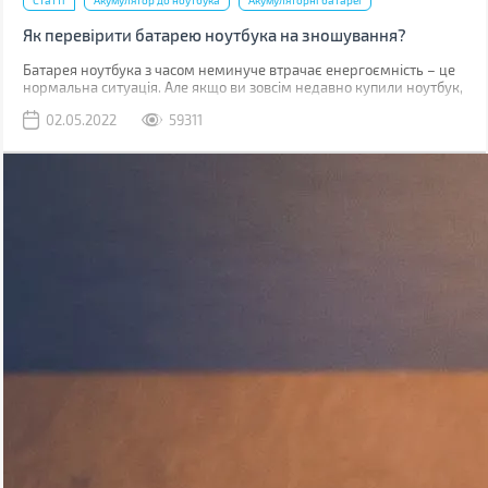
Статті
Акумулятор до ноутбука
Акумуляторні батареї
Як перевірити батарею ноутбука на зношування?
​​​​​Батарея ноутбука з часом неминуче втрачає енергоємність – це
нормальна ситуація. Але якщо ви зовсім недавно купили ноутбук,
такий стан справ вимагає вашої уваги. У випадку, коли
02.05.2022
59311
гарантійний термін батареї (зазвичай від 1 до 3 років залежно від
типу акумулятора та виробника) не вийшов, а вона сильно
зносилася (більше 20%), то виробник здійснює безкоштовну
заміну.