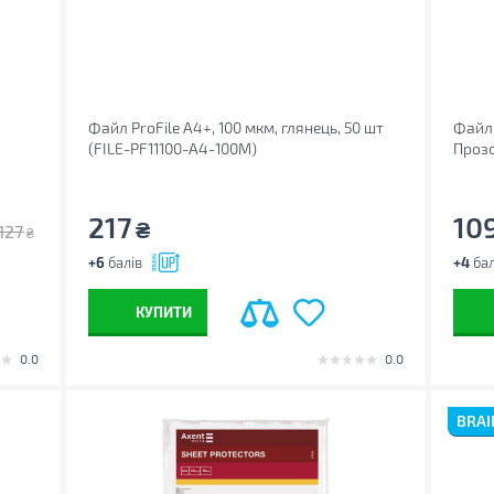
Файл ProFile А4+, 100 мкм, глянець, 50 шт
Файл 
(FILE-PF11100-A4-100M)
Прозо
217
10
₴
127
₴
+6
балів
+4
бал
КУПИТИ
0.0
0.0
BRAI