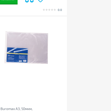
0.0
Buromax А3, 50мкм,