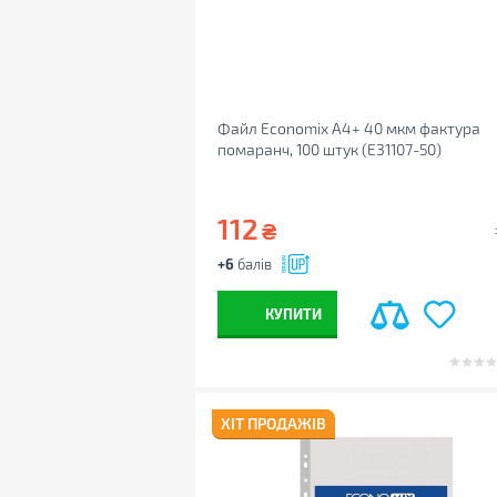
Файл Economix А4+ 40 мкм фактура
помаранч, 100 штук (E31107-50)
112
₴
+6
балів
КУПИТИ
ХІТ ПРОДАЖІВ