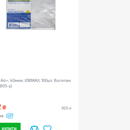
А4+, 40мкм, JOBMAX, 100шт. Buromax
805-y)
2
₴
185
₴
ів
КУПИТИ