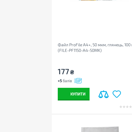
Файл ProFile А4+, 50 мкм, глянець, 100
(FILE-PF1150-A4-50MK)
177
₴
+5
балів
КУПИТИ