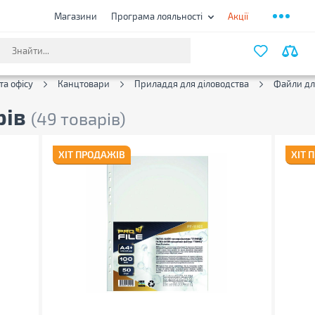
Магазини
Програма лояльності
Акції
ФІЛЬТ
та офісу
Канцтовари
Приладдя для діловодства
Файли дл
рів
(49 товарів)
ХІТ ПРОДАЖІВ
ХІТ 