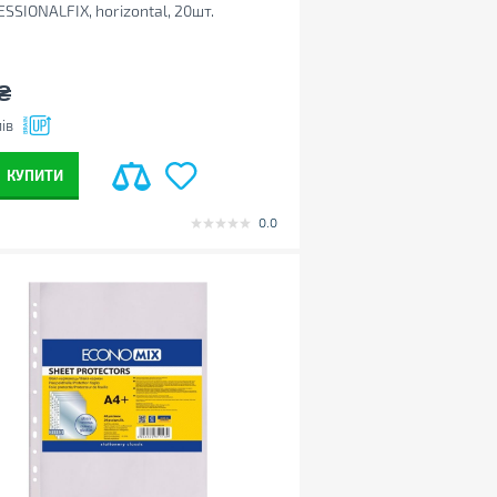
SSIONALFIX, horizontal, 20шт.
831)
₴
ів
КУПИТИ
0.0