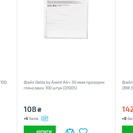
 100
Файл Delta by Axent А4+ 30 мкм прозорих
Файл 
глянсових, 100 штук (D1005)
(BM.3
108
14
₴
+6
балів
+8
бал
КУПИТИ