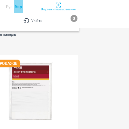
Рус
Укр
Відстежити замовлення
0
Увійти
РИ
За популярністю
я паперів
ПРОДАЖІВ