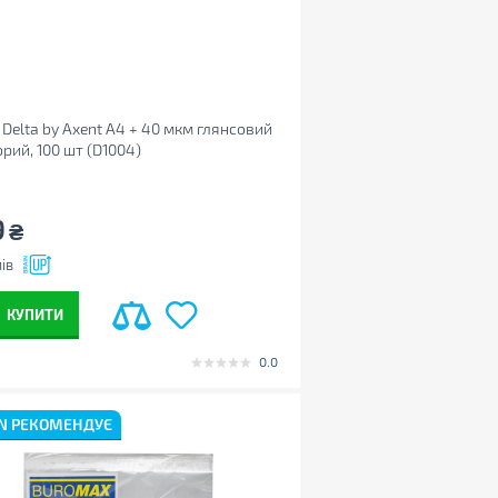
Delta by Axent А4 + 40 мкм глянсовий
рий, 100 шт (D1004)
9
₴
ів
КУПИТИ
0.0
N РЕКОМЕНДУЄ