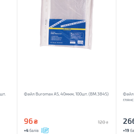
шт.
Файл Buromax А5, 40мкм, 100шт. (BM.3845)
Файл 
глянс
96
26
₴
120
₴
+4
балів
+19
ба