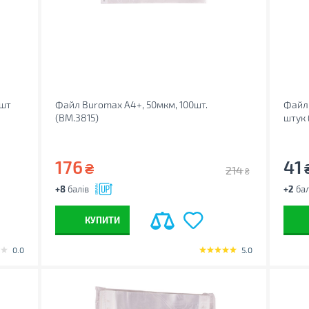
 шт
Файл Buromax А4+, 50мкм, 100шт.
Файл 
(BM.3815)
штук 
176
41
₴
214
₴
+8
балів
+2
бал
КУПИТИ
0.0
5.0