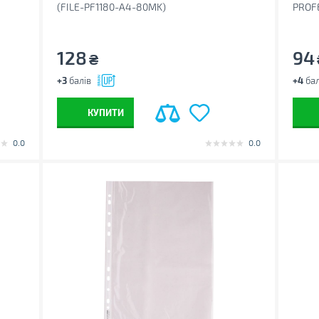
(FILE-PF1180-A4-80MK)
PROFE
(BM.3
128
94
₴
+3
балів
+4
бал
КУПИТИ
0.0
0.0