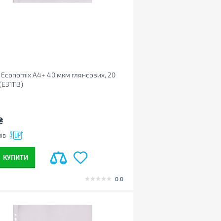
Economix А4+ 40 мкм глянсових, 20
(E31113)
₴
ів
КУПИТИ
0.0