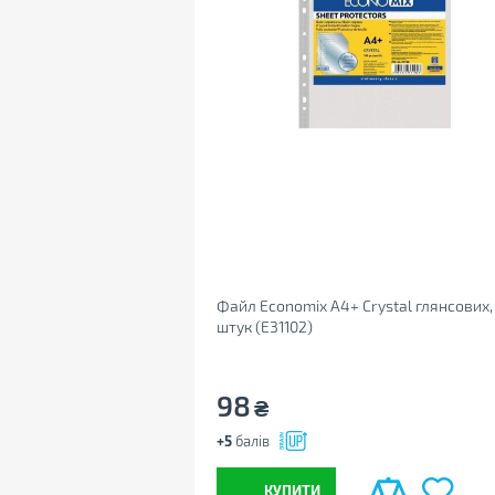
Файл Economix А4+ Crystal глянсових,
штук (E31102)
98
₴
+5
балів
КУПИТИ