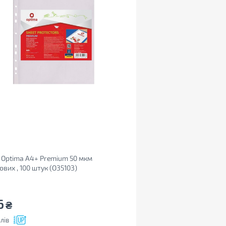
Optima А4+ Premium 50 мкм
ових , 100 штук (O35103)
6
₴
лів