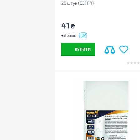
20 штук (E31114)
41
₴
+3
балів
КУПИТИ