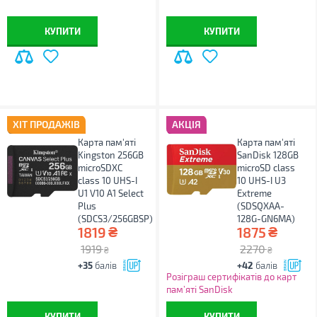
КУПИТИ
КУПИТИ
ХІТ ПРОДАЖІВ
АКЦІЯ
Карта пам'яті
Карта пам'яті
Kingston 256GB
SanDisk 128GB
microSDXC
microSD class
class 10 UHS-I
10 UHS-I U3
U1 V10 A1 Select
Extreme
Plus
(SDSQXAA-
(SDCS3/256GBSP)
128G-GN6MA)
₴
₴
1819
1875
1919
2270
₴
₴
+35
балів
+42
балів
Розіграш сертифікатів до карт
пам’яті SanDisk
КУПИТИ
КУПИТИ