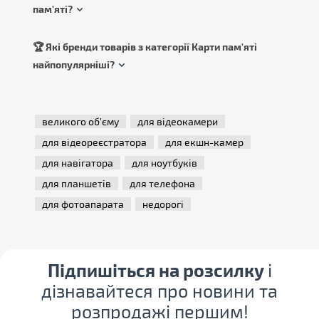
пам'яті?
🏆 Які бренди товарів з категорії Карти пам'яті
найпопулярніші?
великого об'єму
для відеокамери
для відеореєстратора
для екшн-камер
для навігатора
для ноутбуків
для планшетів
для телефона
для фотоапарата
недорогі
Підпишіться на розсилку
і
дізнавайтеся про новини та
розпродажі першим!