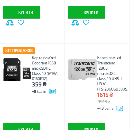
КУПИТИ
КУПИТИ
ХІТ ПРОДАЖІВ
Карта пам'яті
Карта пам'яті
Goodram 16GB
Transcend
microSDHC
128GB
Class 10 (M1AA-
microSDXC
0160R12)
class 10 UHS-I
₴
359
U3 A1
(TS128GUSD300S)
+8
балів
₴
1615
1913
₴
+43
балів
КУПИТИ
КУПИТИ