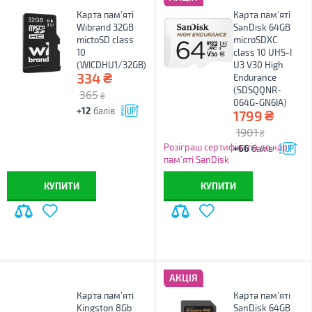
Карта пам'яті
Карта пам'яті
Wibrand 32GB
SanDisk 64GB
mictoSD class
microSDXC
10
class 10 UHS-I
(WICDHU1/32GB)
U3 V30 High
₴
334
Endurance
(SDSQQNR-
365
₴
064G-GN6IA)
+12
балів
₴
1799
1901
₴
Розіграш сертифікатів до карт
+66
балів
пам’яті SanDisk
КУПИТИ
КУПИТИ
АКЦІЯ
Карта пам'яті
Карта пам'яті
Kingston 8Gb
SanDisk 64GB