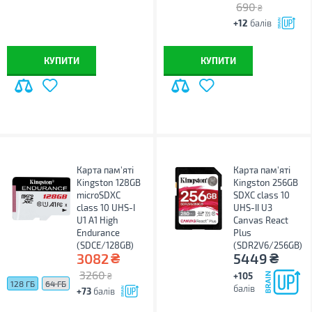
690
₴
+12
балів
КУПИТИ
КУПИТИ
Карта пам'яті
Карта пам'яті
Kingston 128GB
Kingston 256GB
microSDXC
SDXC class 10
class 10 UHS-I
UHS-II U3
U1 A1 High
Canvas React
Endurance
Plus
(SDCE/128GB)
(SDR2V6/256GB)
₴
₴
3082
5449
3260
+105
₴
128 ГБ
64 ГБ
балів
+73
балів