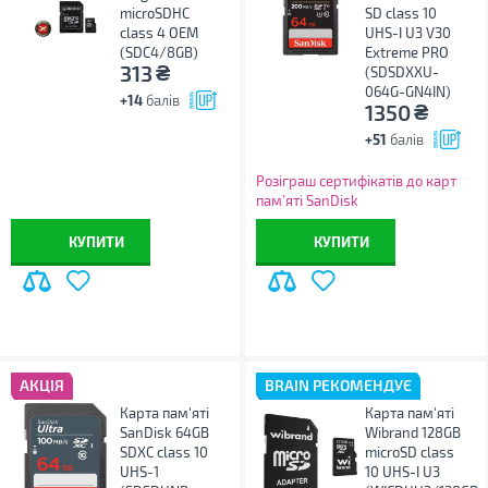
microSDHC
SD class 10
class 4 ОЕМ
UHS-I U3 V30
(SDC4/8GB)
Extreme PRO
₴
313
(SDSDXXU-
064G-GN4IN)
+14
балів
₴
1350
+51
балів
Розіграш сертифікатів до карт
пам’яті SanDisk
КУПИТИ
КУПИТИ
АКЦІЯ
BRAIN РЕКОМЕНДУЄ
Карта пам'яті
Карта пам'яті
SanDisk 64GB
Wibrand 128GB
SDXC class 10
microSD class
UHS-1
10 UHS-I U3