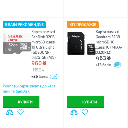
BRAIN РЕКОМЕНДУЄ
ХІТ ПРОДАЖІВ
Карта пам'яті
Карта пам'яті
SanDisk 32GB
Goodram 32GB
microSD class
microSDHC
10 Ultra Light
Class 10 (M1AA-
(SDSQUNR-
0320R12)
₴
463
032G-GN3MN)
₴
960
+13
балів
1150
₴
+26
балів
Розіграш сертифікатів до карт
пам’яті SanDisk
КУПИТИ
КУПИТИ