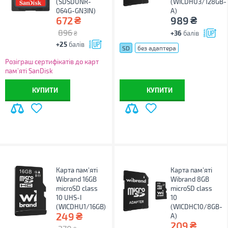
(SDSDUNR-
(WICDHU3/128GB-
064G-GN3IN)
A)
₴
₴
672
989
896
+36
балів
₴
+25
балів
SD
без адаптера
Розіграш сертифікатів до карт
пам’яті SanDisk
КУПИТИ
КУПИТИ
Карта пам'яті
Карта пам'яті
Wibrand 16GB
Wibrand 8GB
microSD class
microSD class
10 UHS-I
10
(WICDHU1/16GB)
(WICDHC10/8GB-
₴
249
A)
₴
209