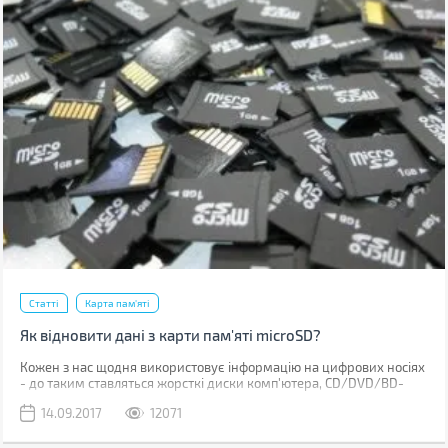
Статті
Карта пам'яті
Як відновити дані з карти пам'яті microSD?
Кожен з нас щодня використовує інформацію на цифрових носіях
- до таким ставляться жорсткі диски комп'ютера, CD/DVD/BD-
диски, флеш-накопичувачі, карти Micro SD в смартфонах. Хтось
14.09.2017
12071
слухає музику, хтось переглядає фото або знімає фото, що відразу
зберігається на зовнішньому носії.