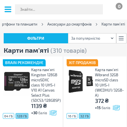
0
артфони та планшети
Аксесуари до смартфонів
Карти пам'яті
ФІЛЬТРИ
За популярністю
ФІЛЬТРИ
За популярністю
Карти пам'яті
(310 товарів)
BRAIN РЕКОМЕНДУЄ
ХІТ ПРОДАЖІВ
Карта пам'яті
Карта пам'яті
Kingston 128GB
Wibrand 32GB
microSDXC
microSD class
class 10 UHS-I
10 UHS-I
V10 A1 Canvas
(WICDHU1/32GB-
Select Plus
A)
₴
372
(SDCS3/128GBSP)
₴
1139
+15
балів
+30
балів
64 ГБ
128 ГБ
16 ГБ
32 ГБ