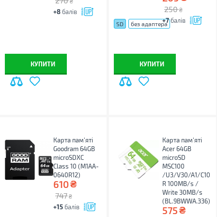
270
₴
250
₴
+8
балів
+7
балів
SD
без адаптера
КУПИТИ
КУПИТИ
Карта пам'яті
Карта пам'яті
Goodram 64GB
Acer 64GB
microSDXC
microSD
Class 10 (M1AA-
MSC100
0640R12)
/U3/V30/A1/C10
₴
610
R 100MB/s /
Write 30MB/s
747
₴
(BL.9BWWA.336)
+15
балів
₴
575