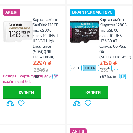
АКЦІЯ
BRAIN РЕКОМЕНДУЄ
Карта пам'яті
Карта пам'яті
SanDisk 128GB
Kingston 128GB
microSDXC
microSDXC
class 10 UHS-I
сlass 10 UHS-I
U3 V30 High
U3 V30 A2
Endurance
Canvas Go Plus
(SDSQQNR-
G4
128G-GN6IA)
(SDCG4/128GBSP)
₴
₴
2294
2159
...
64 ГБ
128 ГБ
256 ГБ
2646
2591
₴
₴
Розіграш сертифікатів до карт
+82
балів
+67
балів
пам’яті SanDisk
КУПИТИ
КУПИТИ
АКЦІЯ