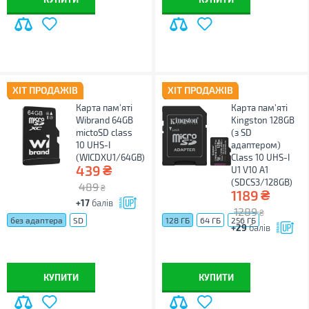
ХІТ ПРОДАЖІВ
ХІТ ПРОДАЖІВ
Карта пам'яті
Карта пам'яті
Wibrand 64GB
Kingston 128GB
mictoSD class
(з SD
10 UHS-I
адаптером)
(WICDXU1/64GB)
Class 10 UHS-I
₴
439
U1 V10 A1
(SDCS3/128GB)
489
₴
₴
1189
+17
балів
1289
₴
без адаптера
SD
128 ГБ
64 ГБ
256 ГБ
+29
балів
КУПИТИ
КУПИТИ