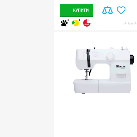
КУПИТИ
3
3
3