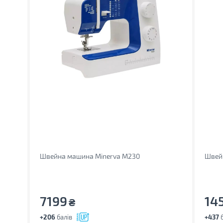
Швейна машина Minerva M230
Швей
7199
14
₴
+206
балів
+437
б