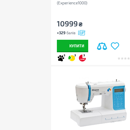
(Experience1000)
10999
₴
+329
балів
КУПИТИ
3
3
3