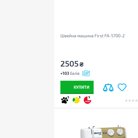
Швейна машина First FA-5700-2
2505
₴
+103
балів
КУПИТИ
5
5
5