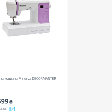
на машина Minerva DECORMASTER
599
₴
алів