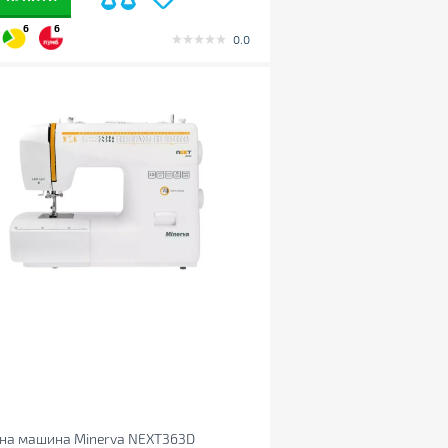
6
6
0.0
на машина Minerva NEXT363D