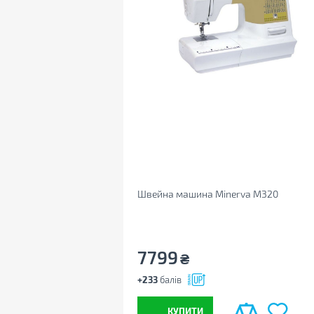
Швейна машина Minerva M320
7799
₴
+233
балів
КУПИТИ