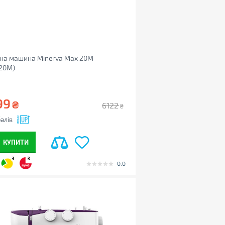
на машина Minerva Max 20M
20M)
99
₴
6122
₴
алів
КУПИТИ
3
3
0.0