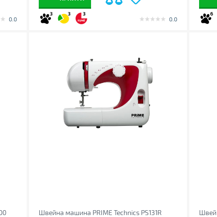
3
3
3
6
0.0
0.0
00
Швейна машина PRIME Technics PS131R
Швей