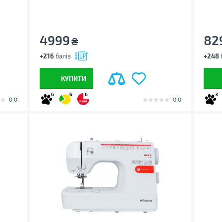
4999
82
₴
+216
балів
+248
КУПИТИ
6
6
6
3
0.0
0.0