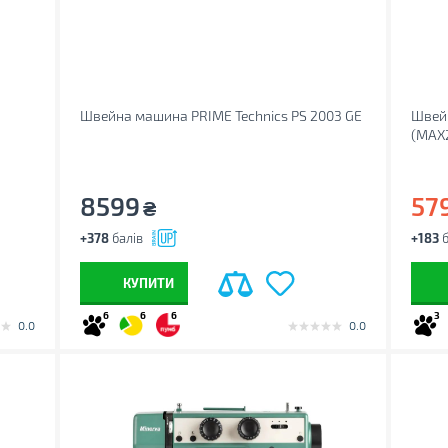
Швейна машина PRIME Technics PS 2003 GE
Швей
(MAX
8599
57
₴
+378
балів
+183
б
КУПИТИ
6
6
6
3
0.0
0.0