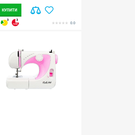
КУПИТИ
3
3
0.0