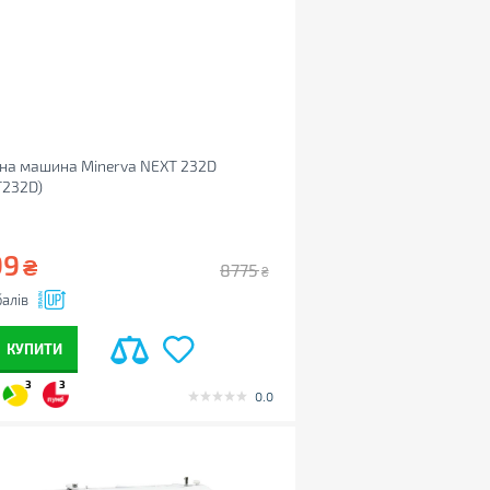
на машина Minerva NEXT 232D
T232D)
99
₴
8775
₴
алів
КУПИТИ
3
3
0.0