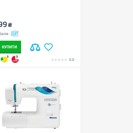
99
₴
балів
КУПИТИ
3
3
0.0