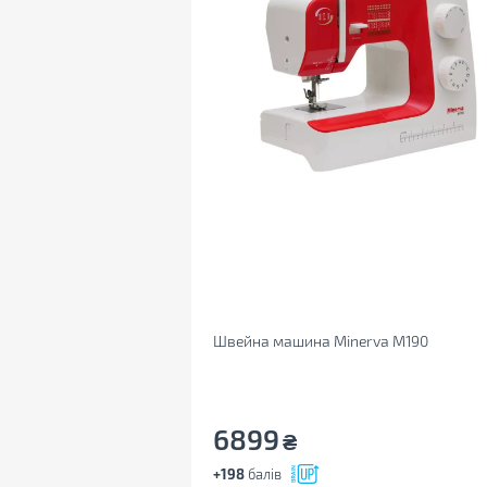
Швейна машина Minerva M190
6899
₴
+198
балів