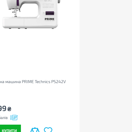
на машина PRIME Technics PS242V
99
₴
алів
КУПИТИ