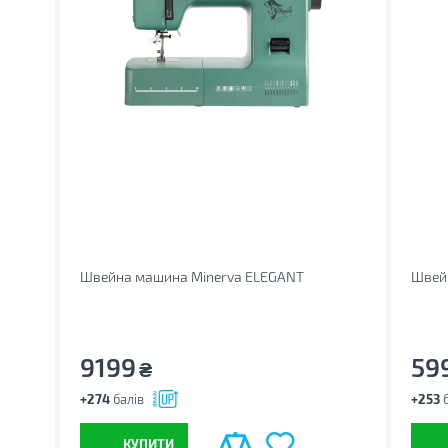
Швейна машина Minerva ELEGANT
Швей
9199
59
₴
+274
балів
+253
б
КУПИТИ