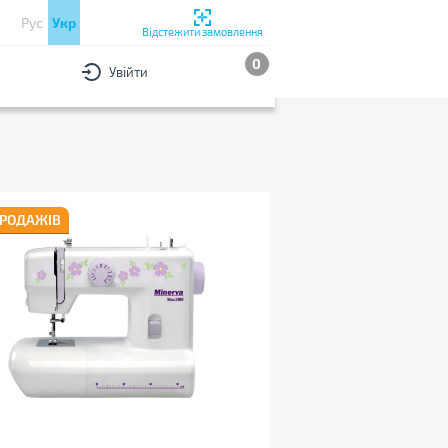
Рус
Укр
Відстежити замовлення
0
Увійти
РИ
За популярністю
ПРОДАЖІВ