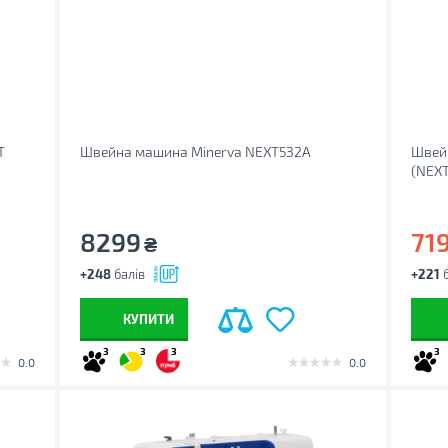
T
Швейна машина Minerva NEXT532A
Швей
(NEX
8299
71
₴
+248
балів
+221
б
КУПИТИ
3
3
3
3
0.0
0.0