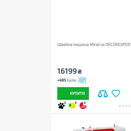
Швейна машина Minerva DECOREXPER
16199
₴
+485
балів
КУПИТИ
3
3
3