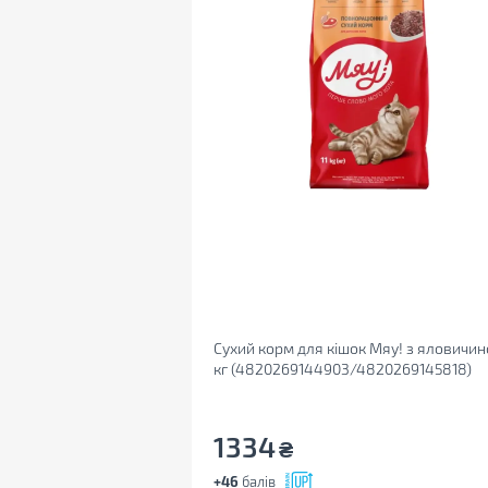
Сухий корм для кішок Мяу! з яловичин
кг (4820269144903/4820269145818)
1334
₴
+46
балів