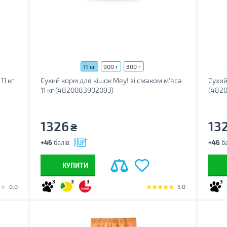
11 кг
900 г
300 г
11 кг
Сухий корм для кішок Мяу! зі смаком м'яса
Сухий
11 кг (4820083902093)
(4820
1326
13
₴
+46
балів
+46
ба
КУПИТИ
3
3
3
3
0.0
5.0