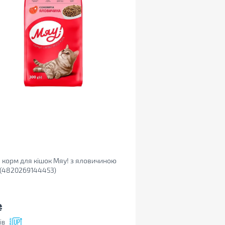
 корм для кішок Мяу! з яловичиною
 (4820269144453)
₴
ів