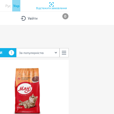
Рус
Укр
Відстежити замовлення
0
Увійти
И
1
За популярністю