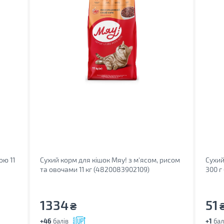
ою 11
Сухий корм для кішок Мяу! з м'ясом, рисом
Сухий
та овочами 11 кг (4820083902109)
300 г
1334
51
₴
+46
балів
+1
бал