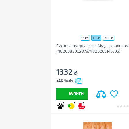
2 кг
11 кг
300 г
Сухий корм для кішок Мяу! з кроликом 
(4820083902079/4820269145795)
1332
₴
+46
балів
КУПИТИ
3
3
3