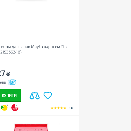
 корм для кішок Мяу! з карасем 11 кг
215365246)
27
₴
лів
КУПИТИ
3
3
5.0