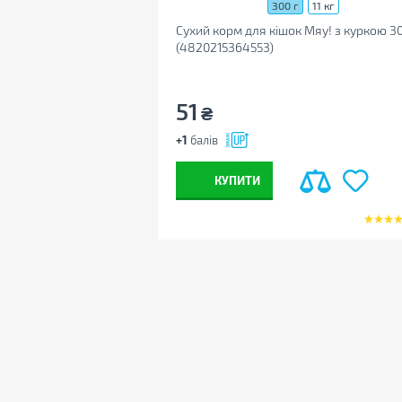
300 г
11 кг
Сухий корм для кішок Мяу! з куркою 30
(4820215364553)
51
₴
+1
балів
КУПИТИ