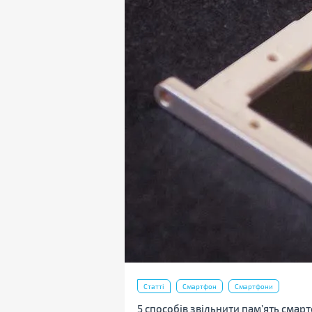
Статті
Смартфон
Смартфони
5 способів звільнити пам’ять смар