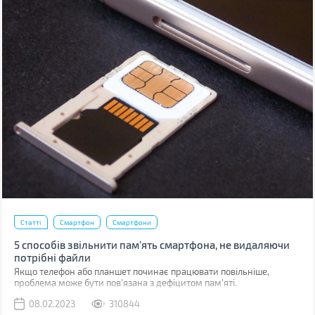
Статті
Смартфон
Смартфони
5 способів звільнити пам’ять смартфона, не видаляючи
потрібні файли
Якщо телефон або планшет починає працювати повільніше,
проблема може бути пов'язана з дефіцитом пам'яті.
08.02.2023
310844