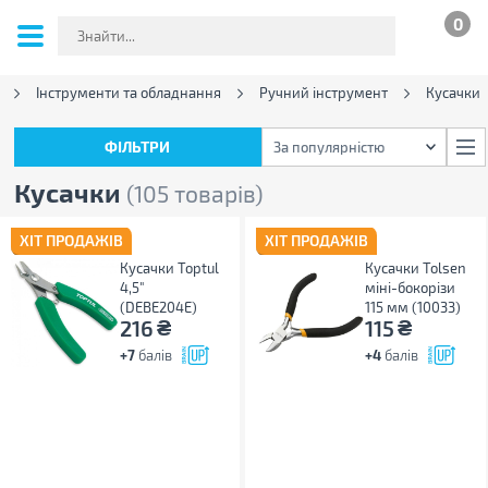
0
Інструменти та обладнання
Ручний інструмент
Кусачки
ФІЛЬТРИ
За популярністю
ФІЛЬТРИ
За популярністю
Кусачки
(105 товарів)
ХІТ ПРОДАЖІВ
ХІТ ПРОДАЖІВ
Кусачки Toptul
Кусачки Tolsen
4,5"
міні-бокорізи
(DEBE204E)
115 мм (10033)
₴
₴
216
115
+7
балів
+4
балів