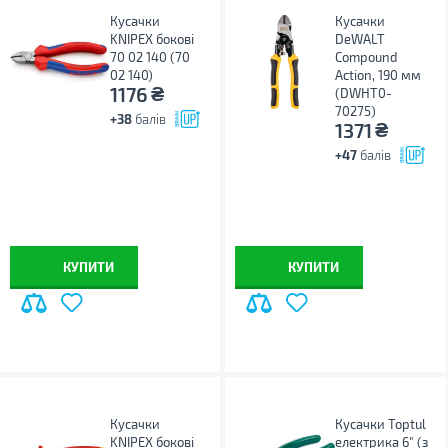
Кусачки
Кусачки
KNIPEX бокові
DeWALT
70 02 140 (70
Compound
02 140)
Action, 190 мм
₴
1176
(DWHT0-
70275)
+38
балів
₴
1371
+47
балів
КУПИТИ
КУПИТИ
Кусачки
Кусачки Toptul
KNIPEX бокові
електрика 6" (з