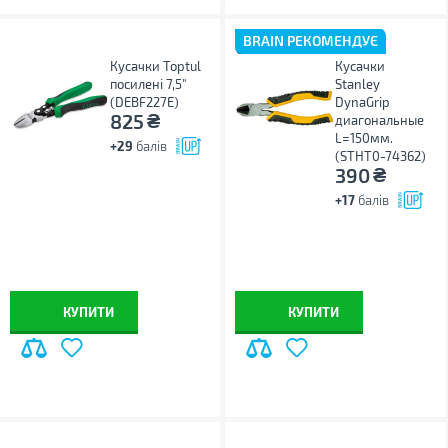
BRAIN РЕКОМЕНДУЄ
Кусачки Toptul
Кусачки
посилені 7,5"
Stanley
(DEBF227E)
DynaGrip
₴
825
диагональные
L=150мм.
+29
балів
(STHT0-74362)
₴
390
+17
балів
КУПИТИ
КУПИТИ