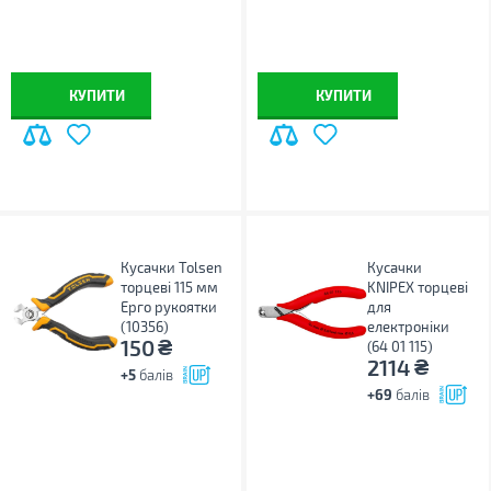
КУПИТИ
КУПИТИ
Кусачки Tolsen
Кусачки
торцеві 115 мм
KNIPEX торцеві
Ерго рукоятки
для
(10356)
електроніки
₴
150
(64 01 115)
₴
2114
+5
балів
+69
балів