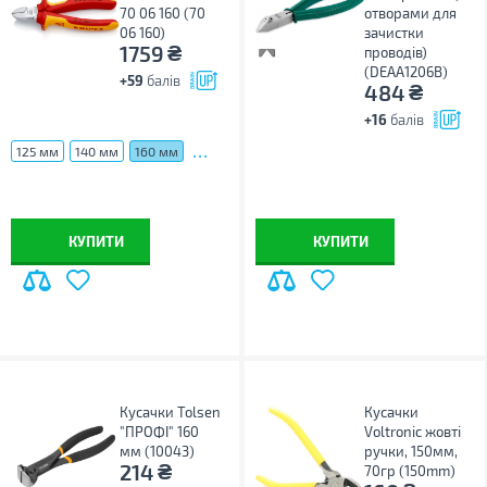
70 06 160 (70
отворами для
06 160)
зачистки
₴
1759
проводів)
(DEAA1206B)
+59
балів
₴
484
+16
балів
...
125 мм
140 мм
160 мм
КУПИТИ
КУПИТИ
Кусачки Tolsen
Кусачки
"ПРОФІ" 160
Voltronic жовті
мм (10043)
ручки, 150мм,
₴
214
70гр (150mm)