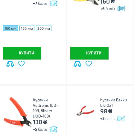
₴
160
+7
балів
+6
балів
160 мм
180 мм
200 мм
КУПИТИ
КУПИТИ
Кусачки
Кусачки Bakku
Voltronic JUD-
BK-021
₴
98
109, Blister
(JUD-109)
+3
балів
₴
130
+5
балів