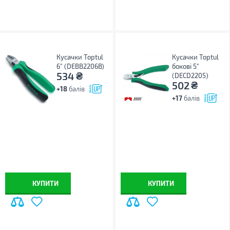
Кусачки Toptul
Кусачки Toptul
6" (DEBB2206B)
бокові 5"
₴
534
(DECD2205)
₴
502
+18
балів
+17
балів
КУПИТИ
КУПИТИ