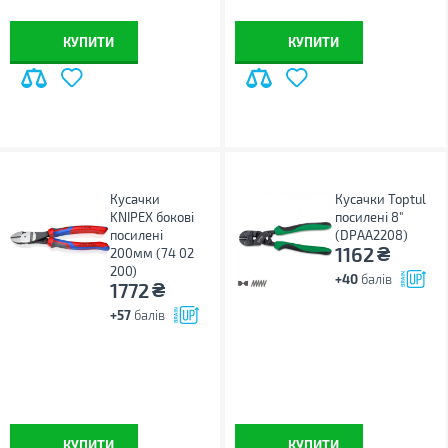
КУПИТИ
КУПИТИ
Кусачки
Кусачки Toptul
KNIPEX бокові
посилені 8"
посилені
(DPAA2208)
₴
1162
200мм (74 02
200)
+40
балів
₴
1772
+57
балів
КУПИТИ
КУПИТИ