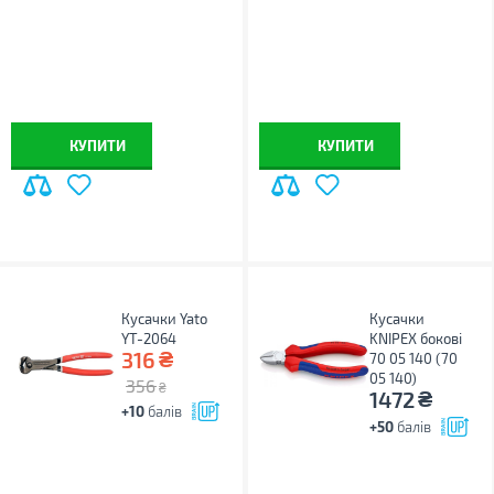
КУПИТИ
КУПИТИ
Кусачки Yato
Кусачки
YT-2064
KNIPEX бокові
₴
316
70 05 140 (70
05 140)
356
₴
₴
1472
+10
балів
+50
балів