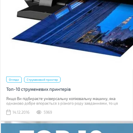
Огляди
Струменевий принтер
Топ-10 струменевих принтерів
Якщо Ви підбираєте універсальну копіювальну машину, яка
однаково добре впорається з різного роду завданнями, то ця
пропозиція обов'язково Вас зацікавить. Представляємо Вашій
14.12.2016
5969
увазі Топ-10 струменевих принтерів!