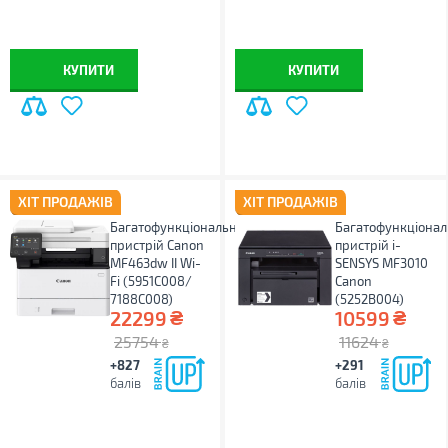
КУПИТИ
КУПИТИ
ХІТ ПРОДАЖІВ
ХІТ ПРОДАЖІВ
Багатофункціональний
Багатофункціона
пристрій Canon
пристрій i-
MF463dw II Wi-
SENSYS MF3010
Fi (5951C008/
Canon
7188C008)
(5252B004)
₴
₴
22299
10599
25754
11624
₴
₴
+827
+291
балів
балів