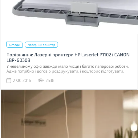
Огляди
Лазерний принтер
Порівняння: Лазерні принтери HP LaserJet P1102 і CANON
LBP-6030B
У невеликому офісі завжди мало місця і багато паперової роботи.
Адже потрібно і договір роздрукувати, і кошторис підготувати,
графіки та табліці, тож без якісного лазерного принтера не
27.10.2016
2538
обійтися. До того ж він не повинен займати багато місця.