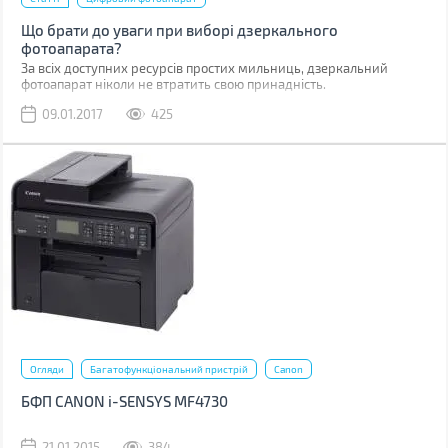
Що брати до уваги при виборі дзеркального
фотоапарата?
За всіх доступних ресурсів простих мильниць, дзеркальний
фотоапарат ніколи не втратить свою принадність.
09.01.2017
425
Огляди
Багатофункціональний пристрій
Canon
БФП CANON i-SENSYS MF4730
21.01.2015
384