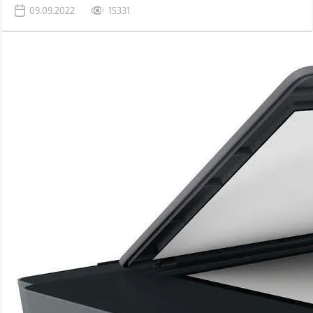
сканувати та робити копії документів. Функціонал – єдине, що
09.09.2022
15331
поєднує різні БФП. Інші характеристики можуть суттєво
відрізнятися.