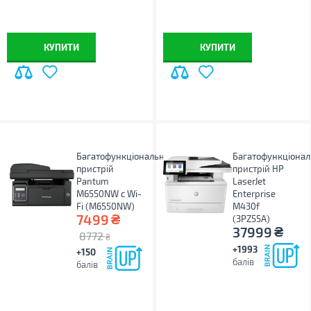
КУПИТИ
КУПИТИ
Багатофункціональний
Багатофункціона
пристрій
пристрій HP
Pantum
LaserJet
M6550NW с Wi-
Enterprise
Fi (M6550NW)
M430f
₴
7499
(3PZ55A)
₴
37999
8772
₴
+1993
+150
балів
балів