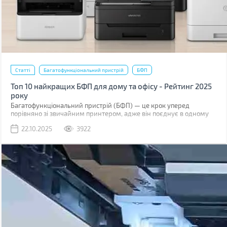
Статті
Багатофункціональний пристрій
БФП
Топ 10 найкращих БФП для дому та офісу - Рейтинг 2025
року
Багатофункціональний пристрій (БФП) — це крок уперед
порівняно зі звичайним принтером, адже він поєднує в одному
корпусі друк, сканування та копіювання. Саме цей «потрійний
22.10.2025
3922
союз» і зробив ці пристрої настільки затребуваними. Втім,
розвиток копіювальної техніки не стоїть на місці. Поряд із
підвищенням якості та швидкості друку, підтримка бездротових
технологій стала стандартом для сучасних пристроїв.