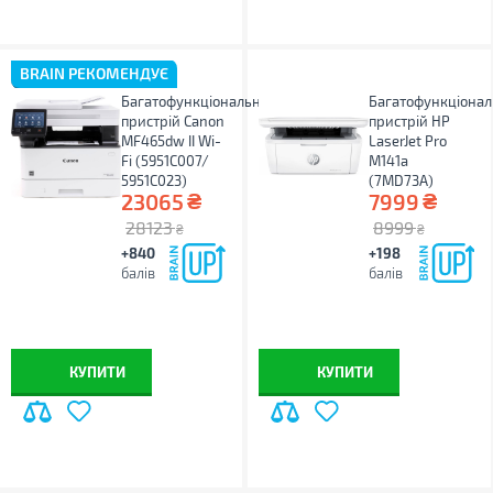
BRAIN РЕКОМЕНДУЄ
Багатофункціональний
Багатофункціона
пристрій Canon
пристрій HP
MF465dw II Wi-
LaserJet Pro
Fi (5951C007/
M141a
5951С023)
(7MD73A)
₴
₴
23065
7999
28123
8999
₴
₴
+840
+198
балів
балів
КУПИТИ
КУПИТИ