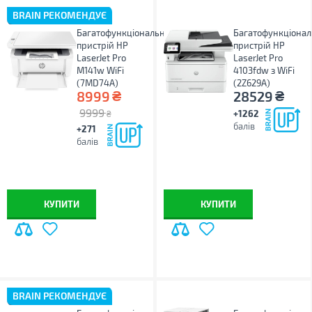
BRAIN РЕКОМЕНДУЄ
Багатофункціональний
Багатофункціона
пристрій HP
пристрій HP
LaserJet Pro
LaserJet Pro
M141w WiFi
4103fdw з WiFi
(7MD74A)
(2Z629A)
₴
₴
8999
28529
9999
+1262
₴
балів
+271
балів
КУПИТИ
КУПИТИ
BRAIN РЕКОМЕНДУЄ