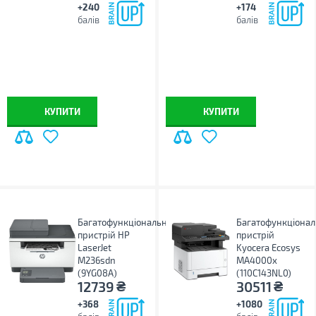
+240
+174
балів
балів
КУПИТИ
КУПИТИ
Багатофункціональний
Багатофункціона
пристрій HP
пристрій
LaserJet
Kyocera Ecosys
M236sdn
MA4000x
(9YG08A)
(110C143NL0)
₴
₴
12739
30511
+368
+1080