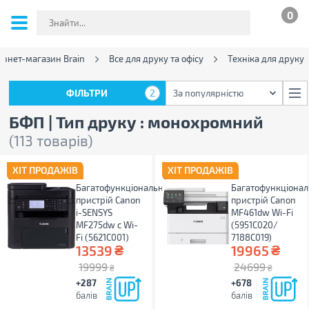
0
ернет-магазин Brain
Все для друку та офісу
Техніка для друку
ФІЛЬТРИ
2
За популярністю
ФІЛЬТРИ
2
За популярністю
БФП | Тип друку : монохромний
(113 товарів)
ХІТ ПРОДАЖІВ
ХІТ ПРОДАЖІВ
Багатофункціональний
Багатофункціона
пристрій Canon
пристрій Canon
i-SENSYS
MF461dw Wi-Fi
MF275dw c Wi-
(5951C020/
Fi (5621C001)
7188C019)
₴
₴
13539
19965
19999
24699
₴
₴
+287
+678
балів
балів