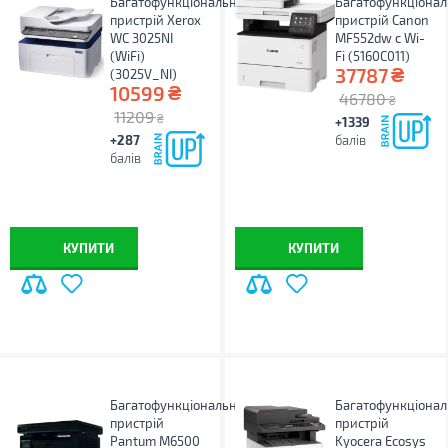
Багатофункціональний
Багатофункціона
пристрій Xerox
пристрій Canon
WC 3025NI
MF552dw c Wi-
(WiFi)
Fi (5160C011)
₴
37787
(3025V_NI)
₴
10599
46780
₴
11209
₴
+1339
+287
балів
балів
КУПИТИ
КУПИТИ
Багатофункціональний
Багатофункціона
пристрій
пристрій
Pantum M6500
Kyocera Ecosys