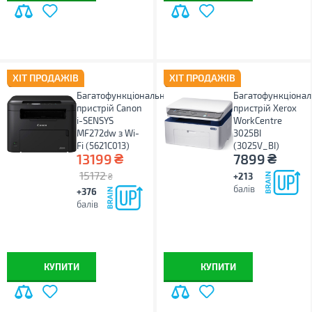
ХІТ ПРОДАЖІВ
ХІТ ПРОДАЖІВ
Багатофункціональний
Багатофункціона
пристрій Canon
пристрій Xerox
i-SENSYS
WorkCentre
MF272dw з Wi-
3025BI
Fi (5621C013)
(3025V_BI)
₴
₴
13199
7899
15172
+213
₴
балів
+376
балів
КУПИТИ
КУПИТИ