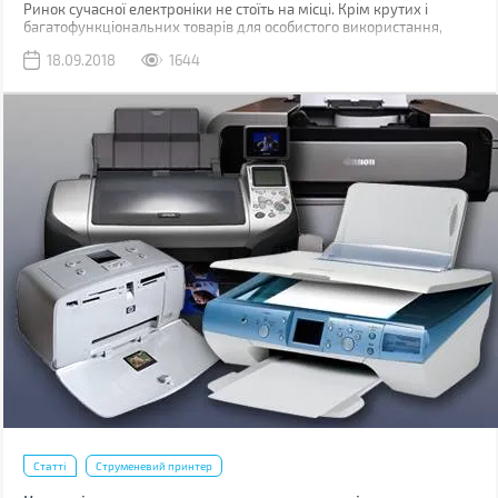
Ринок сучасної електроніки не стоїть на місці. Крім крутих і
багатофункціональних товарів для особистого використання,
можна знайти ряд цікавих девайсів для оснащення офісу:
18.09.2018
1644
презентер, проектор, знищувач, ламінатор, проекційний екран.
Якщо ви все ще не використовуйте їх у своїй роботі, радимо
виправити це.
Статті
Струменевий принтер