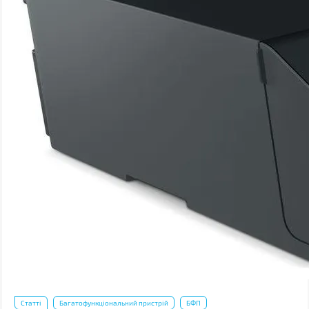
Статті
Багатофункціональний пристрій
БФП