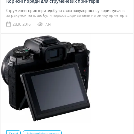
Корисні поради для струменевих принтерів
Струменеві принтери здобули свою популярність у користувачів
за рахунок того, що були першовідкривачами на ринку принтерів
в різних споживчих сегментах. Зокрема, серед великих фірм,
28.10.2016
734
сфера діяльності яких пов'язана з великомасштабним друком,
оскiльки саме в цьому сегменті виробники струменевих
принтерів пропонують куди більш широкий модельний ряд в
порівнянні з тими ж лазерними моделями.
Статті
Цифровий фотоапарат