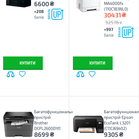
₴
6600
MA4000fx
(110C1B3NL0)
+208
₴
30431
балів
32576
₴
+997
балів
КУПИТИ
КУПИТИ
Багатофункціональний
Багатофункціона
пристрій
пристрій Epson
Brother
EcoTank L3201
DCPL2600DYJ1
(C11CJ69402)
₴
₴
8699
9305