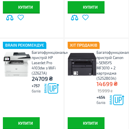
КУПИТИ
КУПИТИ
BRAIN РЕКОМЕНДУЄ
ХІТ ПРОДАЖІВ
Багатофункціональний
Багатофункціона
пристрій HP
пристрій Canon
LaserJet Pro
i-SENSYS
4103dw з WiFi
MF3010 + 2
(2Z627A)
картриджа
₴
24709
(5252B034)
₴
14699
+757
15999
балів
₴
+454
балів
КУПИТИ
КУПИТИ