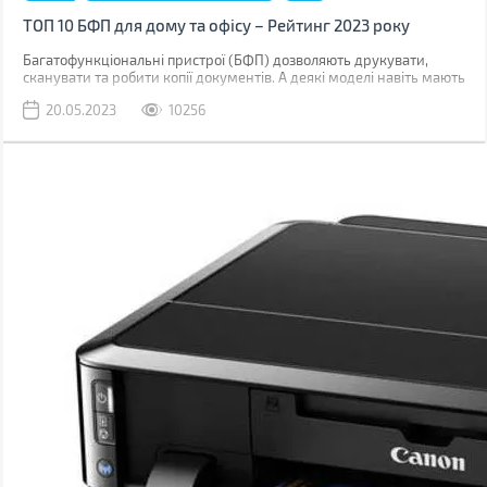
ТОП 10 БФП для дому та офісу – Рейтинг 2023 року
Багатофункціональні пристрої (БФП) дозволяють друкувати,
сканувати та робити копії документів. А деякі моделі навіть мають
функцію факсу (хоча хто нею зараз користується).
20.05.2023
10256