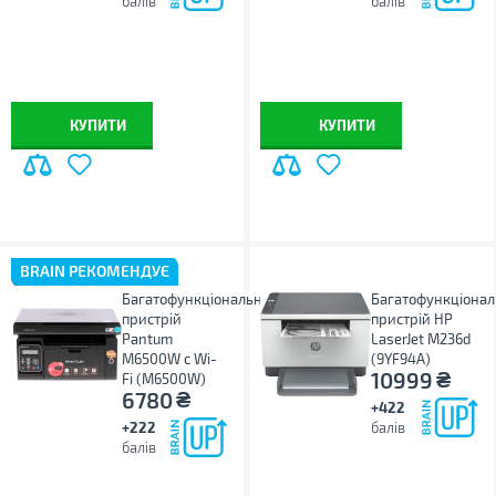
балів
балів
КУПИТИ
КУПИТИ
BRAIN РЕКОМЕНДУЄ
Багатофункціональний
Багатофункціона
пристрій
пристрій HP
Pantum
LaserJet M236d
M6500W с Wi-
(9YF94A)
₴
10999
Fi (M6500W)
₴
6780
+422
+222
балів
балів