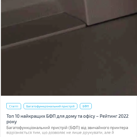
Статті
Багатофункціональний пристрій
БФП
Топ 10 найкращих БФП для дому та офісу – Рейтинг 2022
року
Багатофункціональний пристрій (БФП) від звичайного принтера
відрізняється тим, що дозволяє не лише друкувати, але й