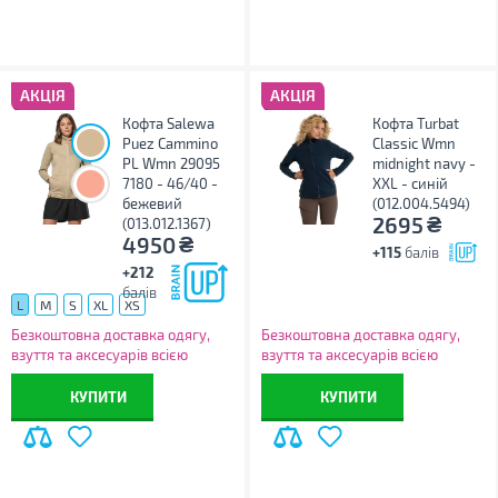
АКЦІЯ
АКЦІЯ
Кофта Salewa
Кофта Turbat
Puez Cammino
Classic Wmn
PL Wmn 29095
midnight navy -
7180 - 46/40 -
XXL - синій
бежевий
(012.004.5494)
₴
2695
(013.012.1367)
₴
4950
+115
балів
+212
балів
L
M
S
XL
XS
Безкоштовна доставка одягу,
Безкоштовна доставка одягу,
взуття та аксесуарів всією
взуття та аксесуарів всією
Україною!
Україною!
КУПИТИ
КУПИТИ