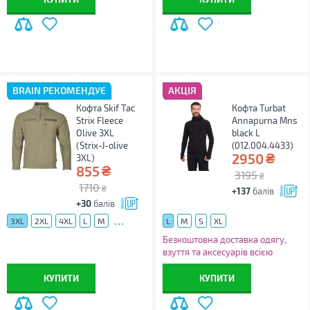
BRAIN РЕКОМЕНДУЄ
АКЦІЯ
Кофта Skif Tac
Кофта Turbat
Strix Fleece
Annapurna Mns
Olive 3XL
black L
(Strix-J-olive
(012.004.4433)
₴
2950
3XL)
₴
855
3195
₴
1710
₴
+137
балів
+30
балів
...
3XL
2XL
4XL
L
M
L
M
S
XL
Безкоштовна доставка одягу,
взуття та аксесуарів всією
Україною!
КУПИТИ
КУПИТИ