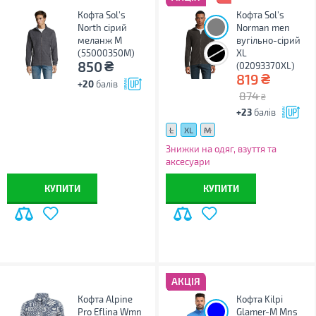
Кофта Sol's
Кофта Sol's
North сірий
Norman men
меланж M
вугільно-сірий
(55000350M)
XL
₴
850
(02093370XL)
₴
819
+20
балів
874
₴
+23
балів
L
XL
M
Знижки на одяг, взуття та
аксесуари
КУПИТИ
КУПИТИ
АКЦІЯ
Кофта Alpine
Кофта Kilpi
Pro Eflina Wmn
Glamer-M Mns