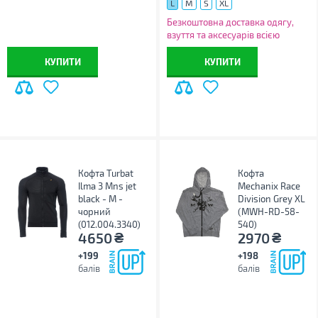
L
M
S
XL
Безкоштовна доставка одягу,
взуття та аксесуарів всією
Україною!
КУПИТИ
КУПИТИ
Кофта Turbat
Кофта
Ilma 3 Mns jet
Mechanix Race
black - M -
Division Grey XL
чорний
(MWH-RD-58-
(012.004.3340)
540)
₴
₴
4650
2970
+199
+198
балів
балів