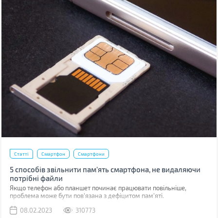
Статті
Смартфон
Смартфони
5 способів звільнити пам’ять смартфона, не видаляючи
потрібні файли
Якщо телефон або планшет починає працювати повільніше,
проблема може бути пов'язана з дефіцитом пам'яті.
08.02.2023
310773