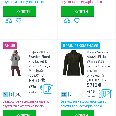
взуття та аксесуарів всією
взуття та аксесуарів всією
Україною!
Україною!
КУПИТИ
КУПИТИ
АКЦІЯ
BRAIN РЕКОМЕНДУЄ
Кофта 2117 of
Кофта Salewa
Sweden Skord
Altavia Pl Jkt
Pile Jacket D
Wmn 29139
7914927 grey -
5280 - 40/34 -
M - сірий
темно-
(039.0146)
оливковий
₴
6390
(013.012.1472)
₴
5710
+274
балів
+245
M
S
XL
XS
L
балів
Безкоштовна доставка одягу,
Безкоштовна доставка одягу,
взуття та аксесуарів всією
взуття та аксесуарів всією
Україною!
Україною!
КУПИТИ
КУПИТИ