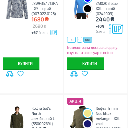
LSWF357 713PA
ZM0208 blue -
- XS - сірий
XXL - синій
(007.022.0128)
(024.1003)
₴
₴
1680
2440
2690
+104
₴
балів
+67
балів
3XL
S
XXL
Безкоштовна доставка одягу,
взуття та аксесуарів всією
Україною!
КУПИТИ
КУПИТИ
АКЦІЯ
Кофта Sol's
Кофта Trimm
North
Neo khaki
армійський L
melange - XXL -
(55000269L)
хакі