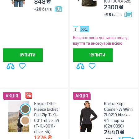
₴
848
(001.004.4628)
₴
2300
+20
балів
+98
балів
S
XXL
Безкоштовна доставка одягу,
взуття та аксесуарів всією
Україною!
КУПИТИ
КУПИТИ
АКЦІЯ
АКЦІЯ
Кофта Tribe
Кофта Kilpi
Fleece Jacket
Glamer-W Wmn
Full Zip T-KJ-
ZL0210 black -
0011-olive, 54
44 - чорна
(T-KJ-0011-
(024.0990)
₴
2440
olive-54)
₴
1276