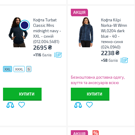
АКЦІЯ
Кофта Turbat
Кофта Kilpi
Classic Mns
Norka-W Wmn
midnight navy -
WL0204 dark
XXL - синій
blue - 40 -
(012.004.5481)
темно-синя
₴
2695
(024.0940)
₴
2238
+116
балів
+58
балів
XXL
XXXL
S
Безкоштовна доставка одягу,
взуття та аксесуарів всією
Україною!
КУПИТИ
КУПИТИ
АКЦІЯ