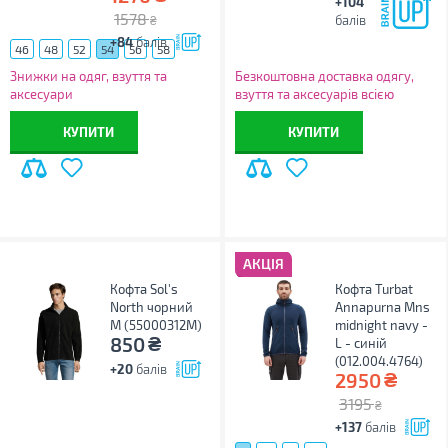
+104
1578
балів
₴
+84
балів
46
48
52
54
56
58
Знижки на одяг, взуття та
Безкоштовна доставка одягу,
аксесуари
взуття та аксесуарів всією
Україною!
КУПИТИ
КУПИТИ
АКЦІЯ
Кофта Sol's
Кофта Turbat
North чорний
Annapurna Mns
M (55000312M)
midnight navy -
₴
850
L - синій
(012.004.4764)
+20
балів
₴
2950
3195
₴
+137
балів