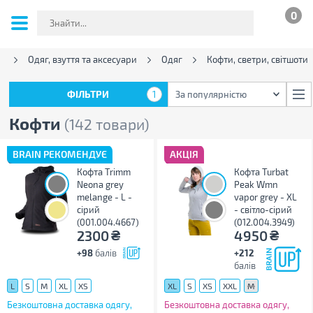
0
n
Одяг, взуття та аксесуари
Одяг
Кофти, светри, світшоти
ФІЛЬТРИ
1
За популярністю
ФІЛЬТРИ
1
За популярністю
Кофти
(142 товари)
BRAIN РЕКОМЕНДУЄ
АКЦІЯ
Кофта Trimm
Кофта Turbat
Neona grey
Peak Wmn
melange - L -
vapor grey - XL
сірий
- світло-сірий
(001.004.4667)
(012.004.3949)
₴
₴
2300
4950
+98
балів
+212
балів
L
S
M
XL
XS
XL
S
XS
XXL
M
Безкоштовна доставка одягу,
Безкоштовна доставка одягу,