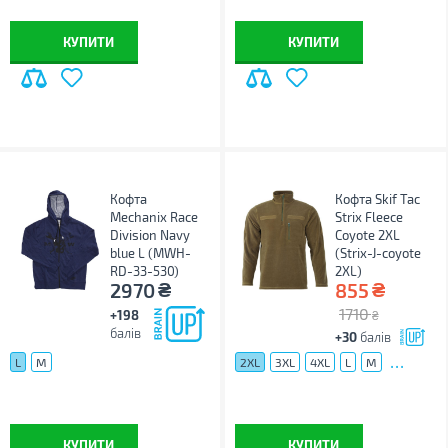
КУПИТИ
КУПИТИ
Кофта
Кофта Skif Tac
Mechanix Race
Strix Fleece
Division Navy
Coyote 2XL
blue L (MWH-
(Strix-J-coyote
RD-33-530)
2XL)
₴
₴
2970
855
1710
+198
₴
балів
+30
балів
...
L
M
2XL
3XL
4XL
L
M
КУПИТИ
КУПИТИ