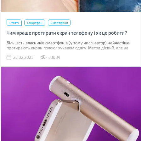
Статті
Смартфон
Смартфони
Чим краще протирати екран телефону і як це робити?
Більшість власників смартфонів (у тому числі автор) найчастіше
протирають екран полою/рукавом одягу. Метод дієвий, але не
найкращий. До серйозних поломок він не призведе, але якщо ви
23.02.2023
33084
уважно придивитесь до дисплея, скоріше за все побачите
маленькі подряпини. Одна з причин їх появи – неправильне
очищення.