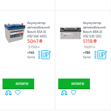
Акумулятор
Акумулятор
автомобільний
автомобільний
Bosch 65А (0
Bosch 88А (0
092 S4E 400)
092 S30 120)
₴
₴
5047
5118
5798
5697
₴
₴
+145
+180
балів
балів
КУПИТИ
КУПИТИ