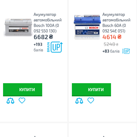
Акумулятор
Акумулятор
автомобільний
автомобільний
Bosch 100А (0
Bosch 60А (0
092 S50 130)
092 S4E 051)
₴
₴
6682
4614
5248
+193
₴
балів
+83
балів
КУПИТИ
КУПИТИ