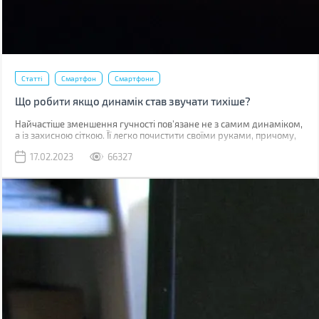
Статті
Смартфон
Смартфони
Що робити якщо динамік став звучати тихіше?
Найчастіше зменшення гучності пов'язане не з самим динаміком,
а із захисною сіткою. Її легко почистити своїми руками, причому,
швидше за все, у вас вдома вже є все необхідне для цього.
17.02.2023
66327