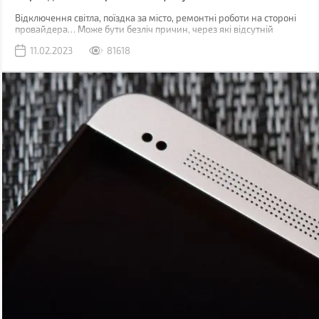
Відключення світла, поїздка за місто, ремонтні роботи на стороні
провайдера… Може бути безліч причин, через які відсутній
звичний дротовий інтернет. У такий момент може виручити
11.02.2023
81618
мобільна мережа, звичайно, якщо ви знаходитесь у зоні її
покриття.