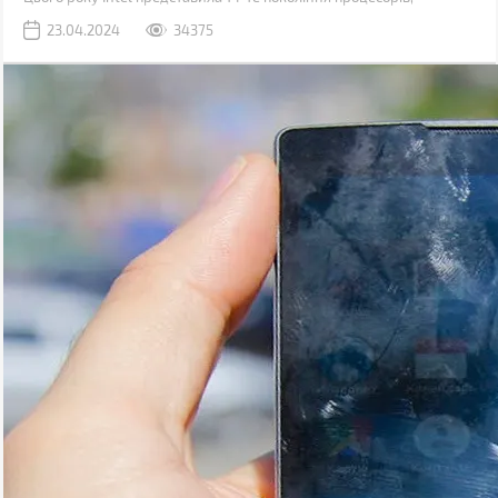
побудованих на техпроцесі 6 нм, також, поступово, дешевшають
23.04.2024
34375
рішення для платформ з підтримкою шини обміну даними PCI 5.0
і оперативної пам'яті DDR5.