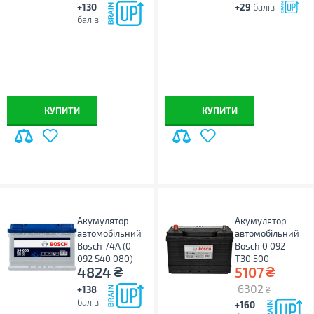
+130
+29
балів
балів
КУПИТИ
КУПИТИ
Акумулятор
Акумулятор
автомобільний
автомобільний
Bosch 74А (0
Bosch 0 092
092 S40 080)
T30 500
₴
₴
4824
5107
6302
+138
₴
балів
+160