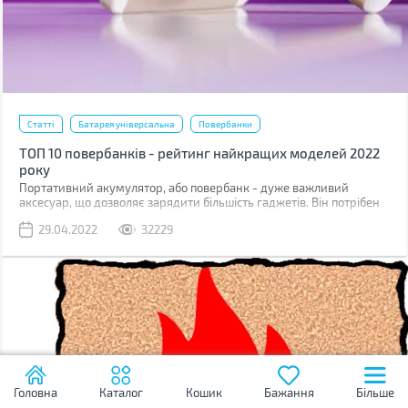
Статті
Батарея універсальна
Повербанки
ТОП 10 повербанків - рейтинг найкращих моделей 2022
року
Портативний акумулятор, або повербанк - дуже важливий
аксесуар, що дозволяє зарядити більшість гаджетів. Він потрібен
скрізь і в цивільному житті (подорожі, походи, поїздки), і під час
29.04.2022
32229
бойових дій. Недаремно волонтери постійно просять
закуповувати повербанки на фронт для військовослужбовців ЗСУ.
Ми склали рейтинг з 10-ти цікавих моделей, кожну з яких можна
використовувати в різних ситуаціях.
Головна
Каталог
Кошик
Бажання
Більше