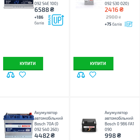
092 S4E 100)
092 S30 020)
₴
₴
6588
2416
2988
+186
₴
балів
+75
балів
КУПИТИ
КУПИТИ
Акумулятор
Акумулятор
автомобільний
автомобільний
Bosch 70А (0
Bosch 0 986 FA1
092 S40 260)
090
₴
₴
4482
998