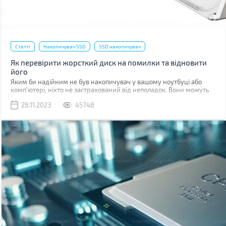
Статті
Накопичувач SSD
SSD накопичувач
Як перевірити жорсткий диск на помилки та відновити
його
Яким би надійним не був накопичувач у вашому ноутбуці або
комп'ютері, ніхто не застрахований від неполадок. Вони можуть
бути пов'язані з програмними помилками або фізичними
28.11.2023
45748
ушкодженнями комірок пам'яті.