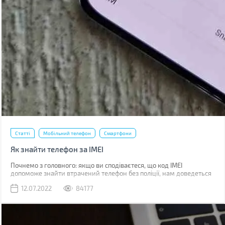
Статті
Мобільний телефон
Смартфони
Як знайти телефон за IMEI
Почнемо з головного: якщо ви сподіваєтеся, що код IMEI
допоможе знайти втрачений телефон без поліції, нам доведеться
вас розчарувати. Якщо ви загубили телефон, наявність коду не
12.07.2022
84177
допоможе абсолютно. Якщо його вкрали, IMEI слід повідомити
поліції, що дозволить відшукати смартфон у майбутньому.