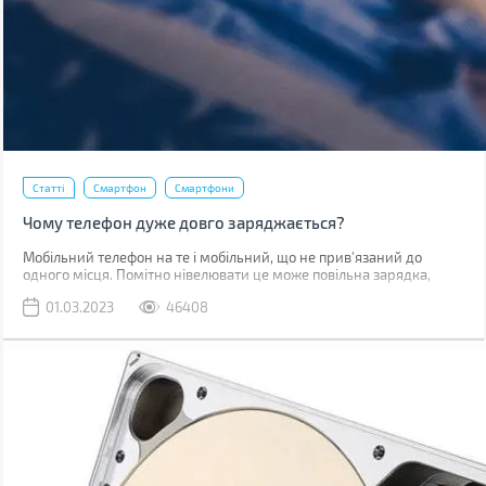
Статті
Смартфон
Смартфони
Чому телефон дуже довго заряджається?
Мобільний телефон на те і мобільний, що не прив'язаний до
одного місця. Помітно нівелювати це може повільна зарядка,
через яку доводиться годинником бути прив'язаним до розетки.
01.03.2023
46408