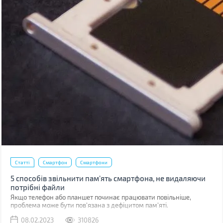
Статті
Смартфон
Смартфони
5 способів звільнити пам’ять смартфона, не видаляючи
потрібні файли
Якщо телефон або планшет починає працювати повільніше,
проблема може бути пов'язана з дефіцитом пам'яті.
08.02.2023
310826