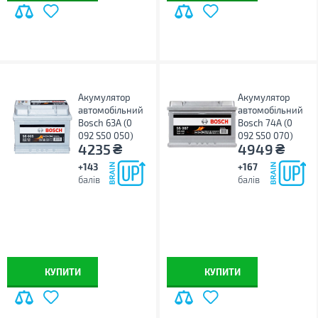
Акумулятор
Акумулятор
автомобільний
автомобільний
Bosch 63А (0
Bosch 74А (0
092 S50 050)
092 S50 070)
₴
₴
4235
4949
+143
+167
балів
балів
КУПИТИ
КУПИТИ