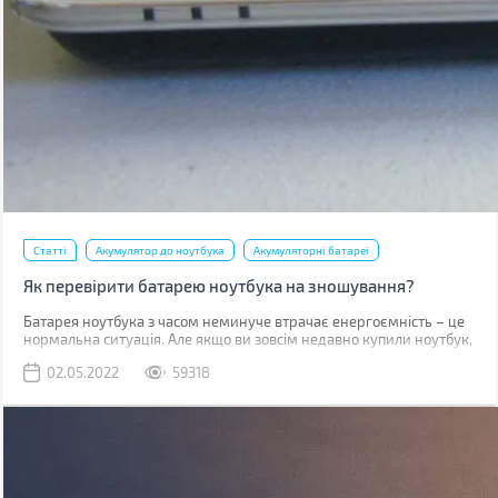
Статті
Акумулятор до ноутбука
Акумуляторні батареї
Як перевірити батарею ноутбука на зношування?
​​​​​Батарея ноутбука з часом неминуче втрачає енергоємність – це
нормальна ситуація. Але якщо ви зовсім недавно купили ноутбук,
такий стан справ вимагає вашої уваги. У випадку, коли
02.05.2022
59318
гарантійний термін батареї (зазвичай від 1 до 3 років залежно від
типу акумулятора та виробника) не вийшов, а вона сильно
зносилася (більше 20%), то виробник здійснює безкоштовну
заміну.