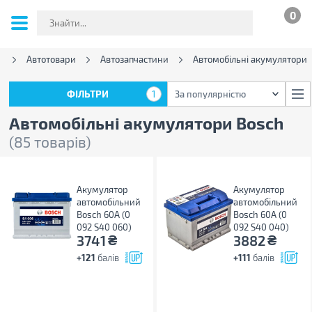
0
n
Автотовари
Автозапчастини
Автомобільні акумулятори
ФІЛЬТРИ
1
За популярністю
ФІЛЬТРИ
1
За популярністю
Автомобільні акумулятори Bosch
(85 товарів)
Акумулятор
Акумулятор
автомобільний
автомобільний
Bosch 60А (0
Bosch 60А (0
092 S40 060)
092 S40 040)
₴
₴
3741
3882
+121
балів
+111
балів