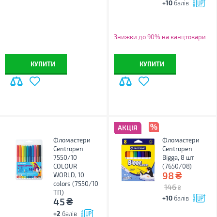
+10
балів
Знижки до 90% на канцтовари
КУПИТИ
КУПИТИ
АКЦІЯ
Фломастери
Фломастери
Centropen
Centropen
7550/10
Bigga, 8 шт
COLOUR
(7650/08)
₴
98
WORLD, 10
colors (7550/10
146
₴
ТП)
+10
балів
₴
45
+2
балів