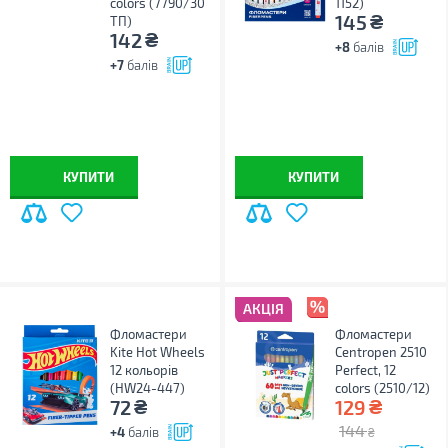
colors (7790/30
1152)
₴
145
ТП)
₴
142
+8
балів
+7
балів
КУПИТИ
КУПИТИ
АКЦІЯ
Фломастери
Фломастери
Kite Hot Wheels
Centropen 2510
12 кольорів
Perfect, 12
(HW24-447)
colors (2510/12)
₴
₴
72
129
144
+4
балів
₴