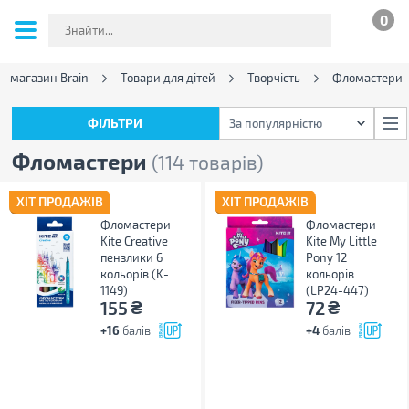
0
т-магазин Brain
Товари для дітей
Творчість
Фломастери
ФІЛЬТРИ
За популярністю
ФІЛЬТРИ
За популярністю
Фломастери
(114 товарів)
ХІТ ПРОДАЖІВ
ХІТ ПРОДАЖІВ
Фломастери
Фломастери
Kite Creative
Kite My Little
пензлики 6
Pony 12
кольорів (K-
кольорів
1149)
(LP24-447)
₴
₴
155
72
+16
балів
+4
балів