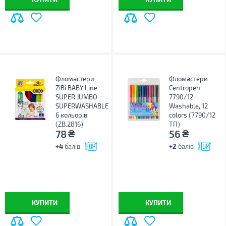
Фломастери
Фломастери
ZiBi BABY Line
Centropen
SUPER JUMBO
7790/12
SUPERWASHABLE
Washable, 12
6 кольорів
colors (7790/12
(ZB.2816)
ТП)
₴
₴
78
56
+4
балів
+2
балів
КУПИТИ
КУПИТИ