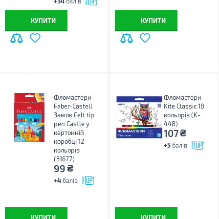
+34
балів
КУПИТИ
КУПИТИ
Фломастери
Фломастери
Faber-Castell
Kite Classic 18
Замок Felt tip
кольорів (K-
pen Castle у
448)
₴
107
картонній
коробці 12
+5
балів
кольорів
(31677)
₴
99
+4
балів
КУПИТИ
КУПИТИ