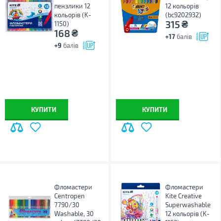
пензлики 12
12 кольорів
кольорів (K-
(bc9202932)
₴
315
1150)
₴
168
+17
балів
+9
балів
КУПИТИ
КУПИТИ
Фломастери
Фломастери
Centropen
Kite Creative
7790/30
Superwashable
Washable, 30
12 кольорів (K-