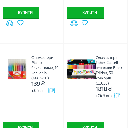
КУПИТИ
КУПИТИ
Фломастери
Фломастери
Maxi з
Faber-Castell
блискітками, 10
пензлики Black
кольорів
Edition, 50
(MX15201)
кольорів
₴
139
(33038)
₴
1818
+8
балів
+74
балів
КУПИТИ
КУПИТИ