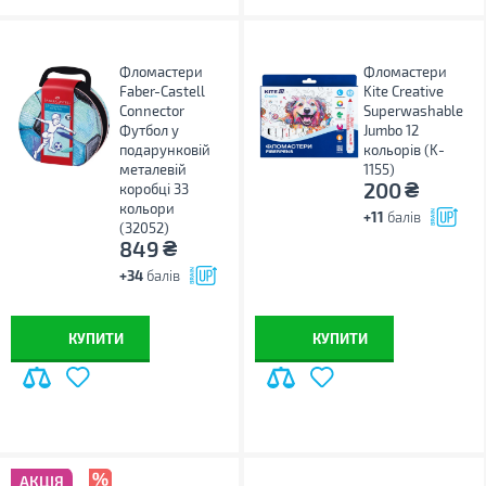
Фломастери
Фломастери
Faber-Castell
Kite Creative
Connector
Superwashable
Футбол у
Jumbo 12
подарунковій
кольорів (K-
металевій
1155)
₴
200
коробці 33
кольори
+11
балів
(32052)
₴
849
+34
балів
КУПИТИ
КУПИТИ
АКЦІЯ