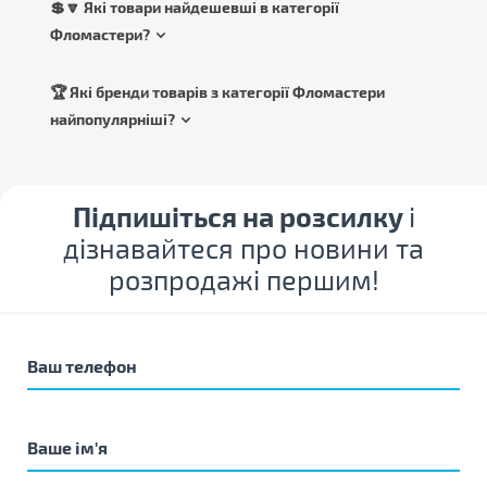
💲🔽 Які товари найдешевші в категорії
Фломастери?
🏆 Які бренди товарів з категорії Фломастери
найпопулярніші?
Підпишіться на розсилку
і
дізнавайтеся про новини та
розпродажі першим!