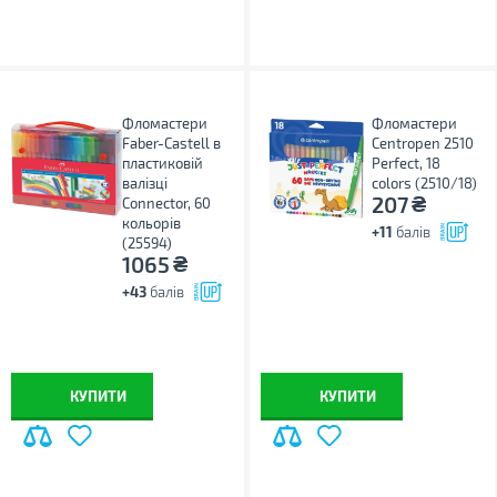
Фломастери
Фломастери
Faber-Castell в
Centropen 2510
пластиковій
Perfect, 18
валізці
colors (2510/18)
₴
207
Connector, 60
кольорів
+11
балів
(25594)
₴
1065
+43
балів
КУПИТИ
КУПИТИ