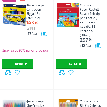
Фломастери
Фломастери
Centropen
Faber-Castell
Bigga, 12 шт
Замок Felt tip
(7650/12)
pen Castle у
₴
143
картонній
коробці 36
214
₴
кольорів
+17
балів
(31678)
₴
297
+12
балів
Знижки до 90% на канцтовари
КУПИТИ
КУПИТИ
Фломастери
Фломастери
Kite Creative
Bic Kid Coleour,