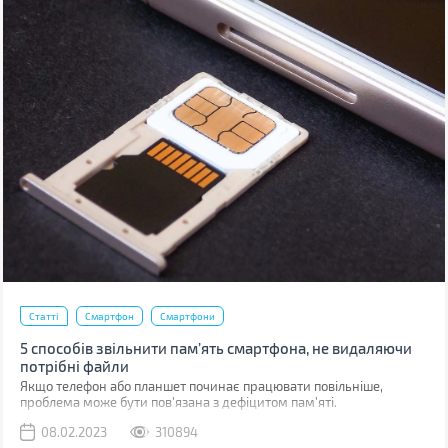
Статті
Смартфон
Смартфони
5 способів звільнити пам’ять смартфона, не видаляючи
потрібні файли
Якщо телефон або планшет починає працювати повільніше,
проблема може бути пов'язана з дефіцитом пам'яті.
08.02.2023
310894