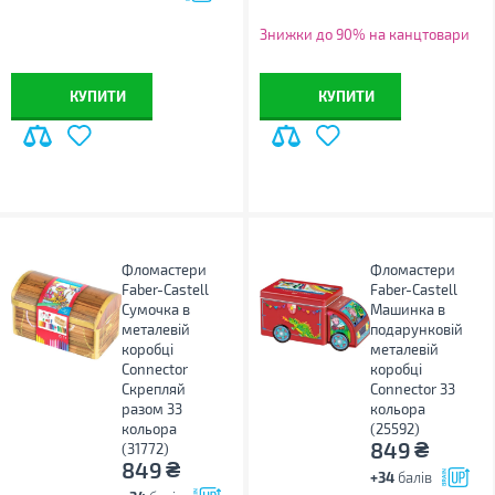
Знижки до 90% на канцтовари
КУПИТИ
КУПИТИ
Фломастери
Фломастери
Faber-Castell
Faber-Castell
Сумочка в
Машинка в
металевій
подарунковій
коробці
металевій
Connector
коробці
Скрепляй
Connector 33
разом 33
кольора
кольора
(25592)
₴
849
(31772)
₴
849
+34
балів