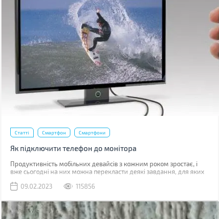
Статті
Смартфон
Смартфони
Як підключити телефон до монітора
Продуктивність мобільних девайсів з кожним роком зростає, і
вже сьогодні на них можна перекласти деякі завдання, для яких
раніше використовувався комп'ютер.
09.02.2023
115856