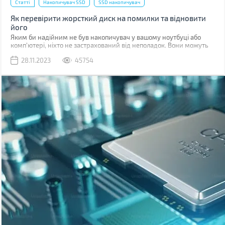
Статті
Накопичувач SSD
SSD накопичувач
Як перевірити жорсткий диск на помилки та відновити
його
Яким би надійним не був накопичувач у вашому ноутбуці або
комп'ютері, ніхто не застрахований від неполадок. Вони можуть
бути пов'язані з програмними помилками або фізичними
28.11.2023
45754
ушкодженнями комірок пам'яті.