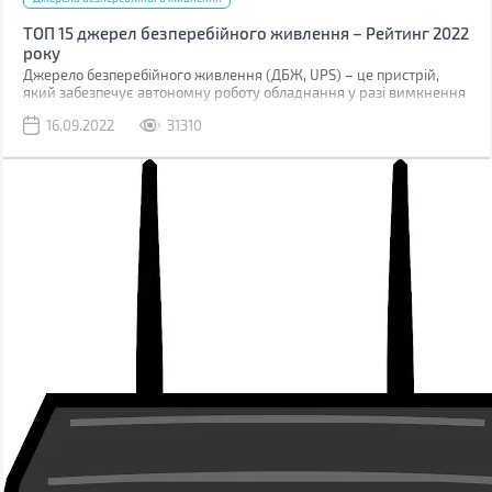
ТОП 15 джерел безперебійного живлення – Рейтинг 2022
року
Джерело безперебійного живлення (ДБЖ, UPS) – це пристрій,
який забезпечує автономну роботу обладнання у разі вимкнення
електроенергії. Час роботи буде залежати від ємності вбудованого
16.09.2022
31310
акумулятора. Більшість моделей розраховані на кілька хвилин,
щоб забезпечити нормальне вимкнення, а деякі можуть
підтримувати роботу більше години.