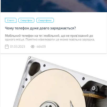
Статті
Смартфон
Смартфони
Чому телефон дуже довго заряджається?
Мобільний телефон на те і мобільний, що не прив'язаний до
одного місця. Помітно нівелювати це може повільна зарядка,
через яку доводиться годинником бути прив'язаним до розетки.
01.03.2023
46409