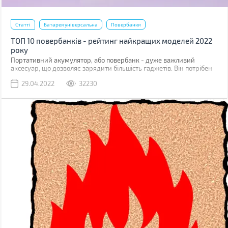
Статті
Батарея універсальна
Повербанки
ТОП 10 повербанків - рейтинг найкращих моделей 2022
року
Портативний акумулятор, або повербанк - дуже важливий
аксесуар, що дозволяє зарядити більшість гаджетів. Він потрібен
скрізь і в цивільному житті (подорожі, походи, поїздки), і під час
29.04.2022
32230
бойових дій. Недаремно волонтери постійно просять
закуповувати повербанки на фронт для військовослужбовців ЗСУ.
Ми склали рейтинг з 10-ти цікавих моделей, кожну з яких можна
використовувати в різних ситуаціях.