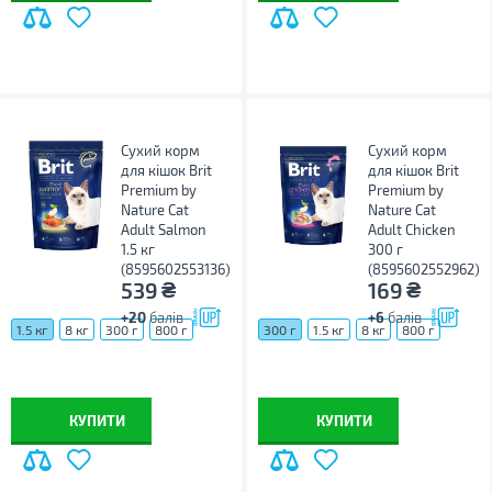
Сухий корм
Сухий корм
для кішок Brit
для кішок Brit
Premium by
Premium by
Nature Cat
Nature Cat
Adult Salmon
Adult Chicken
1.5 кг
300 г
(8595602553136)
(8595602552962)
₴
₴
539
169
+20
балів
+6
балів
1.5 кг
8 кг
300 г
800 г
300 г
1.5 кг
8 кг
800 г
КУПИТИ
КУПИТИ