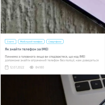
Статті
Мобільний телефон
Смартфони
Як знайти телефон за IMEI
Почнемо з головного: якщо ви сподіваєтеся, що код IMEI
допоможе знайти втрачений телефон без поліції, нам доведеться
вас розчарувати. Якщо ви загубили телефон, наявність коду не
12.07.2022
84180
допоможе абсолютно. Якщо його вкрали, IMEI слід повідомити
поліції, що дозволить відшукати смартфон у майбутньому.