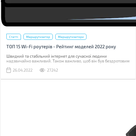
Статті
Маршрутизатор
Маршрутизатори
ТОП 15 Wi-Fi роутерів - Рейтинг моделей 2022 року
Швидкий та стабільний інтернет для сучасної людини
надзвичайно важливий. Також важливо, щоб він був бездротовим
– крім очевидної відсутності проводів, це свобода в підключенні
26.04.2022
27242
до абсолютно будь-яких пристроїв та економія на мобільному
трафіку коли ви знаходитесь у зоні дії маршрутизатора.