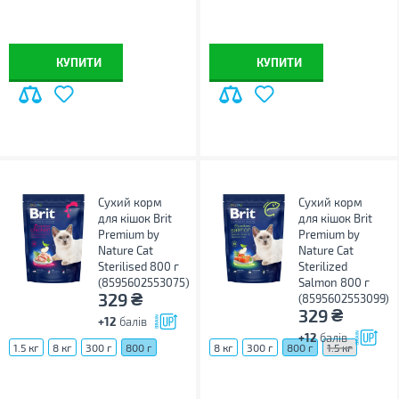
КУПИТИ
КУПИТИ
Сухий корм
Сухий корм
для кішок Brit
для кішок Brit
Premium by
Premium by
Nature Cat
Nature Cat
Sterilised 800 г
Sterilized
(8595602553075)
Salmon 800 г
₴
329
(8595602553099)
₴
329
+12
балів
+12
балів
1.5 кг
8 кг
300 г
800 г
8 кг
300 г
800 г
1.5 кг