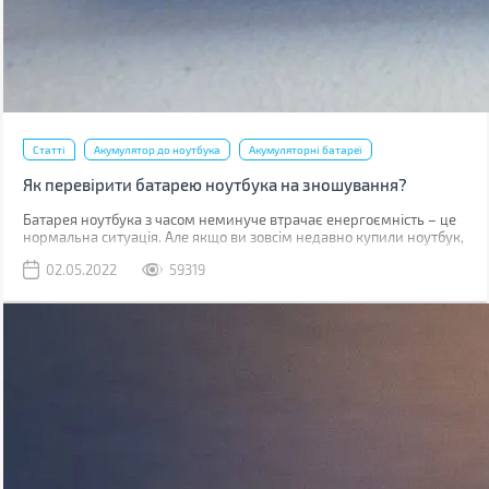
Статті
Акумулятор до ноутбука
Акумуляторні батареї
Як перевірити батарею ноутбука на зношування?
​​​​​Батарея ноутбука з часом неминуче втрачає енергоємність – це
нормальна ситуація. Але якщо ви зовсім недавно купили ноутбук,
такий стан справ вимагає вашої уваги. У випадку, коли
02.05.2022
59319
гарантійний термін батареї (зазвичай від 1 до 3 років залежно від
типу акумулятора та виробника) не вийшов, а вона сильно
зносилася (більше 20%), то виробник здійснює безкоштовну
заміну.