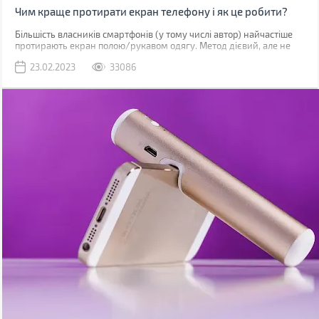
Чим краще протирати екран телефону і як це робити?
Більшість власників смартфонів (у тому числі автор) найчастіше
протирають екран полою/рукавом одягу. Метод дієвий, але не
найкращий. До серйозних поломок він не призведе, але якщо ви
23.02.2023
33086
уважно придивитесь до дисплея, скоріше за все побачите
маленькі подряпини. Одна з причин їх появи – неправильне
очищення.