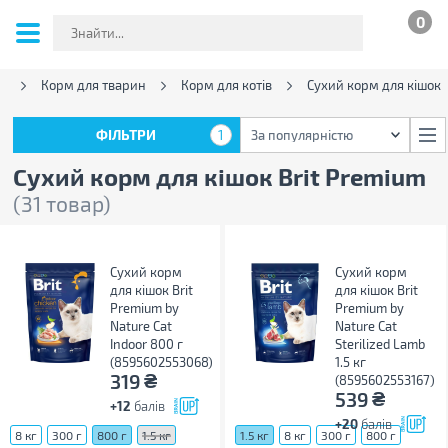
0
и
Корм для тварин
Корм для котів
Сухий корм для кішок
ФІЛЬТРИ
1
За популярністю
ФІЛЬТРИ
1
За популярністю
Сухий корм для кішок Brit Premium
(31 товар)
Сухий корм
Сухий корм
для кішок Brit
для кішок Brit
Premium by
Premium by
Nature Cat
Nature Cat
Indoor 800 г
Sterilized Lamb
(8595602553068)
1.5 кг
₴
319
(8595602553167)
₴
539
+12
балів
+20
балів
8 кг
300 г
800 г
1.5 кг
1.5 кг
8 кг
300 г
800 г