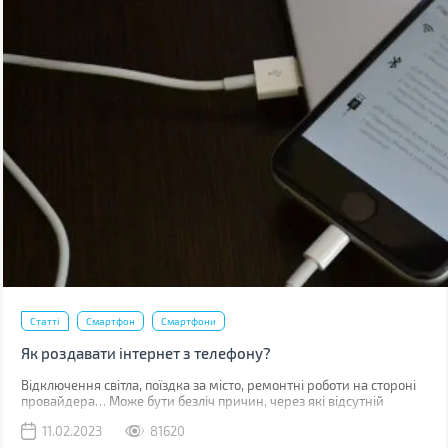
Статті
Смартфон
Смартфони
Як роздавати інтернет з телефону?
Відключення світла, поїздка за місто, ремонтні роботи на стороні
провайдера… Може бути безліч причин, через які відсутній
звичний дротовий інтернет. У такий момент може виручити
11.02.2023
81620
мобільна мережа, звичайно, якщо ви знаходитесь у зоні її