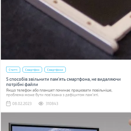
Статті
Смартфон
Смартфони
5 способів звільнити пам’ять смартфона, не видаляючи
потрібні файли
Якщо телефон або планшет починає працювати повільніше,
проблема може бути пов'язана з дефіцитом пам'яті.
08.02.2023
310843