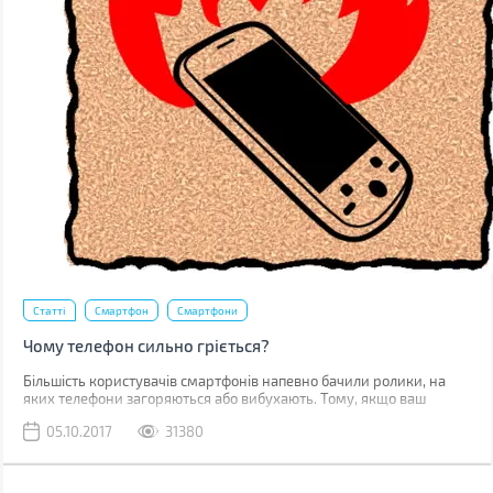
Статті
Смартфон
Смартфони
Чому телефон сильно гріється?
Більшість користувачів смартфонів напевно бачили ролики, на
яких телефони загоряються або вибухають. Тому, якщо ваш
гаджет починає грітися, закономірним є питання, наскільки це
05.10.2017
31380
безпечно.