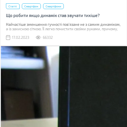
Статті
Смартфон
Смартфони
Що робити якщо динамік став звучати тихіше?
Найчастіше зменшення гучності пов'язане не з самим динаміком,
а із захисною сіткою. Її легко почистити своїми руками, причому,
швидше за все, у вас вдома вже є все необхідне для цього.
17.02.2023
66332