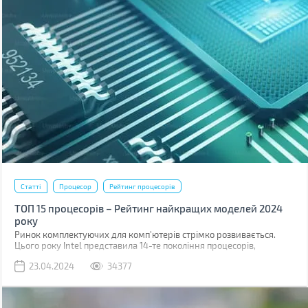
Статті
Процесор
Рейтинг процесорів
ТОП 15 процесорів – Рейтинг найкращих моделей 2024
року
Ринок комплектуючих для комп'ютерів стрімко розвивається.
Цього року Intel представила 14-те покоління процесорів,
побудованих на техпроцесі 6 нм, також, поступово, дешевшають
23.04.2024
34377
рішення для платформ з підтримкою шини обміну даними PCI 5.0
і оперативної пам'яті DDR5.