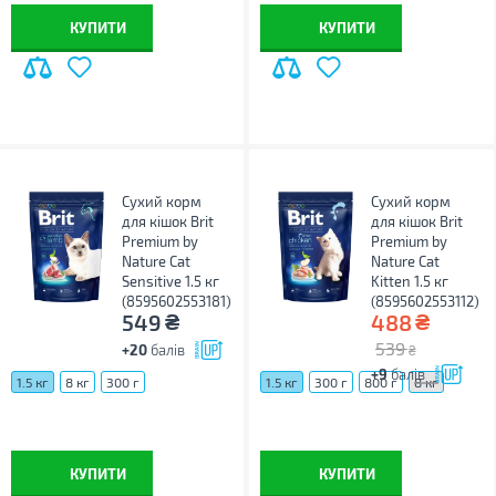
КУПИТИ
КУПИТИ
Сухий корм
Сухий корм
для кішок Brit
для кішок Brit
Premium by
Premium by
Nature Cat
Nature Cat
Sensitive 1.5 кг
Kitten 1.5 кг
(8595602553181)
(8595602553112)
₴
₴
549
488
539
+20
балів
₴
+9
балів
1.5 кг
8 кг
300 г
1.5 кг
300 г
800 г
8 кг
КУПИТИ
КУПИТИ