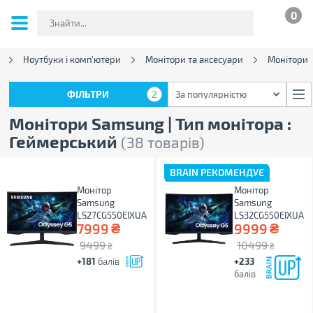
0
Ноутбуки і комп'ютери
Монітори та аксесуари
Монітори
ФІЛЬТРИ
2
За популярністю
ФІЛЬТРИ
2
За популярністю
Монітори Samsung | Тип монітора :
Геймерський
(38 товарів)
BRAIN РЕКОМЕНДУЄ
Монітор
Монітор
Samsung
Samsung
LS27CG550EIXUA
LS32CG550EIXUA
₴
₴
7999
9999
9499
10499
₴
₴
+181
балів
+233
балів