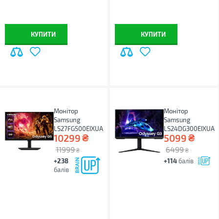
КУПИТИ
КУПИТИ
Монітор
Монітор
Samsung
Samsung
LS27FG500EIXUA
LS24DG300EIXUA
₴
₴
10299
5099
11999
6499
₴
₴
+238
+114
балів
балів