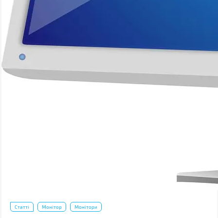
Статті
Монітор
Монітори