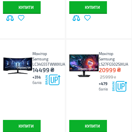
КУПИТИ
КУПИТИ
Монітор
Монітор
Samsung
Samsung
LC34G55TWWIXUA
LS27FG502SIXUA
₴
₴
14499
20999
25999
+314
₴
балів
+479
балів
КУПИТИ
КУПИТИ