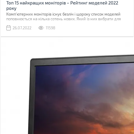
Топ 15 найкращих моніторів – Рейтинг моделей 2022
року
Комп'ютерних моніторів існує безліч і щороку список моделей
поповнюється на кілька сотень нових. Який із них вибрати для
мультимедійних завдань, роботи, геймінгу?
26.07.2022
11598