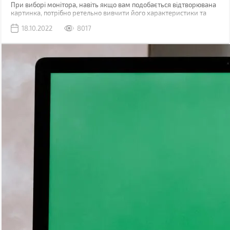
При виборі монітора, навіть якщо вам подобається відтворювана
картинка, потрібно ретельно вивчити його характеристики та
інші специфікації. Адже одна річ кілька хвилин оцінювати екран у
18.10.2022
8017
магазині, і зовсім інша – перебувати перед ним годинами. Якщо
зробити невдалий вибір, то при тривалій роботі за комп'ютером
може виникнути відчуття дискомфорту, розфокусування зору, а в
особливо запущених випадках – головний біль.