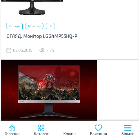
Огляди
Монітор
LG
ОГЛЯД: Монітор LG 24MP55HQ-P
07.05.2015
475
Новини
Монітор
Головна
Каталог
Кошик
Бажання
Більше