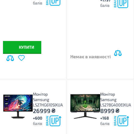
балів
балів
КУПИТИ
Немає в наявності
Монітор
Монітор
Samsung
Samsung
LS27HG610SIXUA
LS27BG400EIXUA
₴
₴
26999
8999
+600
+168
балів
балів