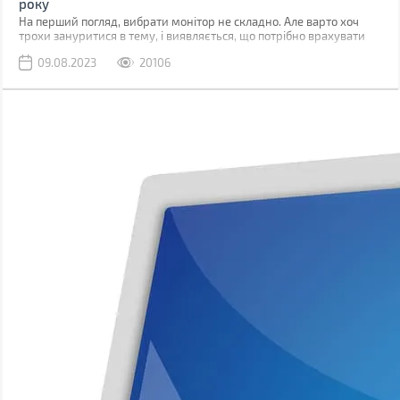
року
На перший погляд, вибрати монітор не складно. Але варто хоч
трохи зануритися в тему, і виявляється, що потрібно врахувати
значно більше факторів, ніж діагональ та роздільна здатність.
09.08.2023
20106
Причому залежно від сфери використання вимоги можуть
змінюватись.