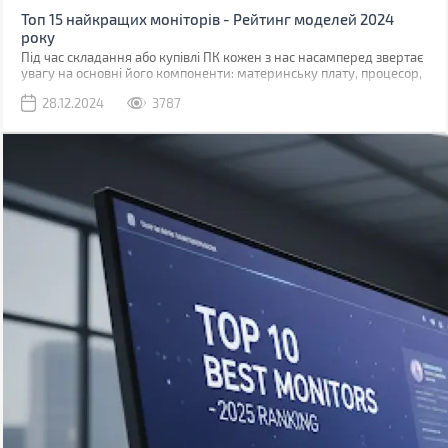
Топ 15 найкращих моніторів - Рейтинг моделей 2024
року
Під час складання або купівлі ПК кожен з нас насамперед звертає
увагу на основні його компоненти: материнську плату, процесор,
відеокарту. Їхню важливість складно переоцінити, проте більшість
28.12.2024
3787
часу, проведеного за комп'ютером, ми дивимося не всередину
системного блоку, а в монітор, що плавно підводить нас до теми
статті. Сьогодні поговоримо про найбільш вдалі та вигідні
монітори, за якими вам точно буде комфортно.