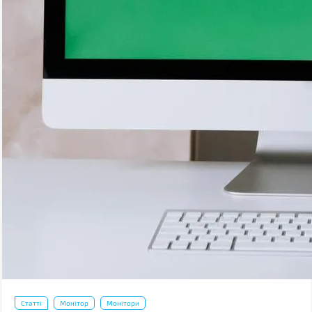
Статті
Монітор
Монітори