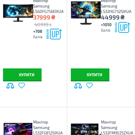
Монітор
Монітор
Samsung
Samsung
LS40FG756EIXUA
LS32HG732SIXUA
₴
₴
37999
44999
40999
+1010
₴
балів
+708
балів
КУПИТИ
КУПИТИ
Монітор
Монітор
Samsung
Samsung
LS32FG812SIXUA
LS32FM902SZXUA