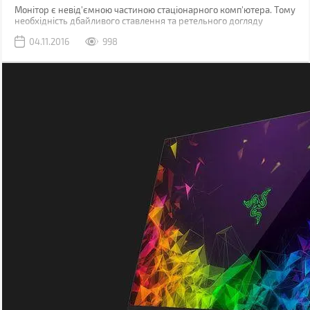
Монітор є невід'ємною частиною стаціонарного комп'ютера. Тому
необхідність дбайливого ставлення та ретельного догляду
обговоренню не підлягає. У цій статті ми зібрали 7 простих, нот
04.11.2016
998
дуже корисних порад по догляду за монітором, щоб максимально
продовжити термін служби пристрою.