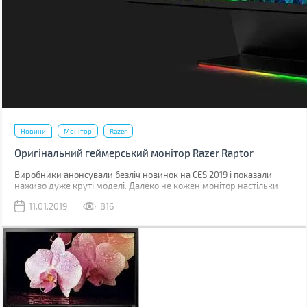
Новини
Монітор
Razer
Оригінальний геймерський монітор Razer Raptor
Виробники анонсували безліч новинок на CES 2019 і показали
наживо дуже круті моделі. Далеко не кожен монітор настільки
унікальний, щоб про нього писати, але ви тільки подивіться на
11.01.2019
816
Razer Raptor! Якщо не про нього, то про кого ж?