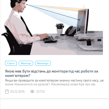
Статті
Монітор
Монітори
Якою має бути відстань до монітора під час роботи за
комп'ютером?
Якщо ви проводите за комп'ютером значну частину свого часу, це
може позначатися на здоров'ї. Насамперед мова йде про зір:
наприкінці робочого дня стає складніше читати, зосереджуватися
05.12.2016
25752
на дрібних деталях зображення.