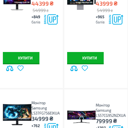
₴
₴
44399
43999
54999
54999
₴
₴
+849
+965
балів
балів
КУПИТИ
КУПИТИ
Монітор
Монітор
Samsung
Samsung
LS37FG756EIXUA
LS57CG952NZXUA
₴
34999
₴
79999
+762
+1797