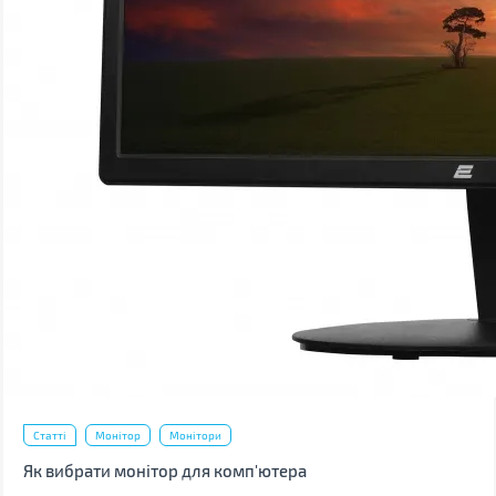
Статті
Монітор
Монітори
Як вибрати монітор для комп'ютера