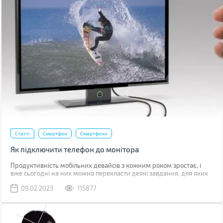
Статті
Смартфон
Смартфони
Як підключити телефон до монітора
Продуктивність мобільних девайсів з кожним роком зростає, і
вже сьогодні на них можна перекласти деякі завдання, для яких
раніше використовувався комп'ютер.
09.02.2023
115877