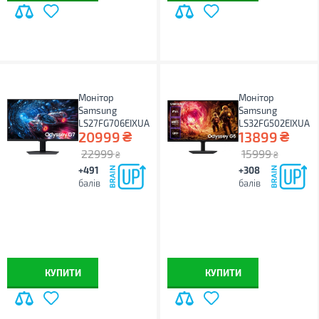
Монітор
Монітор
Samsung
Samsung
LS27FG706EIXUA
LS32FG502EIXUA
₴
₴
20999
13899
22999
15999
₴
₴
+491
+308
балів
балів
КУПИТИ
КУПИТИ