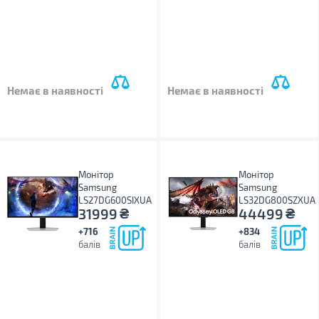
Немає в наявності
Немає в наявності
Монітор
Монітор
Samsung
Samsung
LS27DG600SIXUA
LS32DG800SZXUA
₴
₴
31999
44499
+716
+834
балів
балів