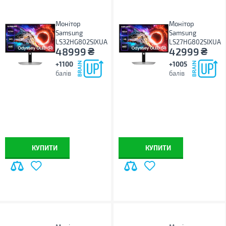
Монітор
Монітор
Samsung
Samsung
LS32HG802SIXUA
LS27HG802SIXUA
₴
₴
48999
42999
+1100
+1005
балів
балів
КУПИТИ
КУПИТИ