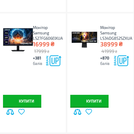
Монітор
Монітор
Samsung
Samsung
LS27FG606EIXUA
LS34DG852SZXUA
₴
₴
16999
38999
17999
41999
₴
₴
+381
+870
балів
балів
КУПИТИ
КУПИТИ