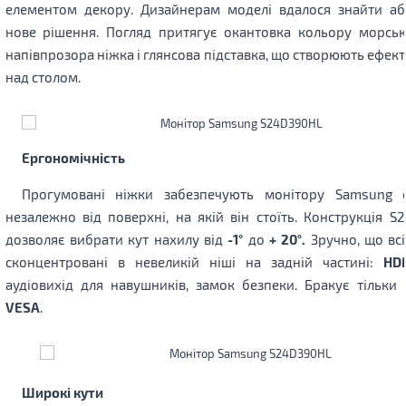
елементом декору. Дизайнерам моделі вдалося знайти а
нове рішення. Погляд притягує окантовка кольору морсько
напівпрозора ніжка і глянсова підставка, що створюють ефек
над столом.
Ергономічність
Прогумовані ніжки забезпечують монітору Samsung ст
незалежно від поверхні, на якій він стоїть. Конструкція S
дозволяє вибрати кут нахилу від
-1°
до
+ 20°.
Зручно, що всі
сконцентровані в невеликій ніші на задній частині:
HD
аудіовихід для навушників, замок безпеки. Бракує тільки 
VESA
.
Широкі кути