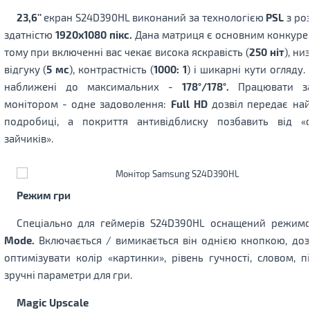
23,6''
екран S24D390HL виконаний за технологією
PSL
з ро
здатністю
1920х1080 пікс.
Дана матриця є основним конкурен
тому при включенні вас чекає висока яскравість (
250 ніт
), ни
відгуку (
5 мс
), контрастність (
1000: 1
) і шикарні кути огляду.
наближені до максимальних -
178°/178°.
Працювати з
монітором - одне задоволення:
Full HD
дозвіл передає най
подробиці, а покриття антивідблиску позбавить від «
зайчиків».
Режим гри
Спеціально для геймерів S24D390HL оснащений режи
Mode.
Включається / вимикається він однією кнопкою, до
оптимізувати колір «картинки», рівень гучності, словом, п
зручні параметри для гри.
Magic Upscale