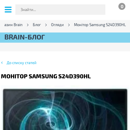
0
агазин Brain
Блог
Огляди
Монітор Samsung S24D390HL
BRAIN-БЛОГ
До списку статей
МОНІТОР SAMSUNG S24D390HL