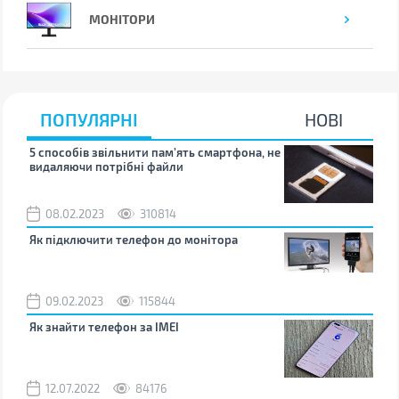
МОНІТОРИ
ПОПУЛЯРНІ
НОВІ
5 способів звільнити пам’ять смартфона, не
Що 
видаляючи потрібні файли
тих
08.02.2023
310814
1
Як підключити телефон до монітора
Як 
зно
09.02.2023
115844
0
Як знайти телефон за IMEI
Чом
12.07.2022
84176
0