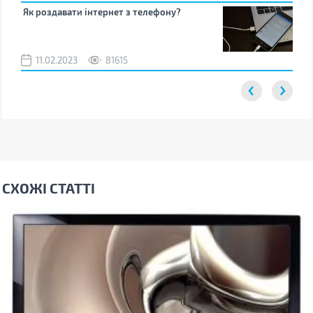
Як роздавати інтернет з телефону?
Як 
від
11.02.2023
81615
2
СХОЖІ СТАТТІ