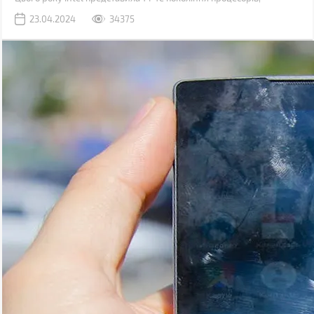
побудованих на техпроцесі 6 нм, також, поступово, дешевшають
23.04.2024
34375
рішення для платформ з підтримкою шини обміну даними PCI 5.0
і оперативної пам'яті DDR5.