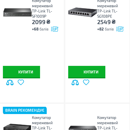
Комутатор
Комутатор
мережевий
мережевий
TP-Link TL-
TP-Link TL-
SF1009P
SG108PE
₴
₴
2099
2549
+68
балів
+82
балів
КУПИТИ
КУПИТИ
BRAIN РЕКОМЕНДУЄ
Комутатор
Комутатор
мережевий
мережевий
TP-Link TL-
TP-Link TL-