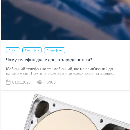
Статті
Смартфон
Смартфони
Чому телефон дуже довго заряджається?
Мобільний телефон на те і мобільний, що не прив'язаний до
одного місця. Помітно нівелювати це може повільна зарядка,
через яку доводиться годинником бути прив'язаним до розетки.
01.03.2023
46408