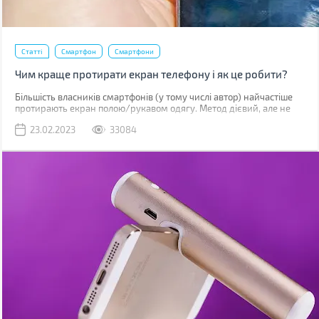
Статті
Смартфон
Смартфони
Чим краще протирати екран телефону і як це робити?
Більшість власників смартфонів (у тому числі автор) найчастіше
протирають екран полою/рукавом одягу. Метод дієвий, але не
найкращий. До серйозних поломок він не призведе, але якщо ви
23.02.2023
33084
уважно придивитесь до дисплея, скоріше за все побачите
маленькі подряпини. Одна з причин їх появи – неправильне
очищення.