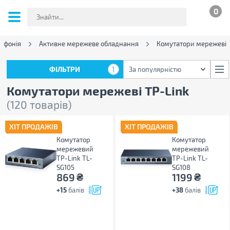
0
ефонія
Активне мережеве обладнання
Комутатори мережеві
ФІЛЬТРИ
1
За популярністю
ФІЛЬТРИ
1
За популярністю
Комутатори мережеві TP-Link
(120 товарів)
ХІТ ПРОДАЖІВ
ХІТ ПРОДАЖІВ
Комутатор
Комутатор
мережевий
мережевий
TP-Link TL-
TP-Link TL-
SG105
SG108
₴
₴
869
1199
+15
балів
+38
балів