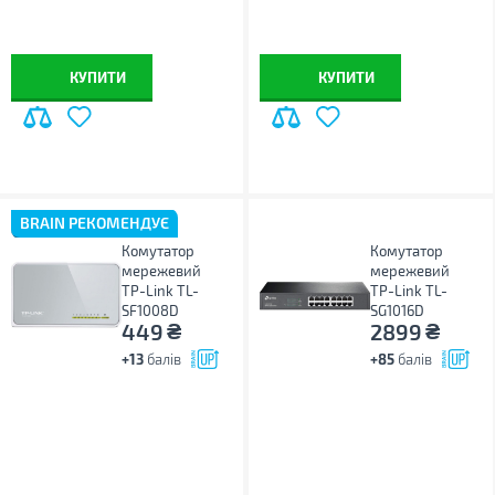
КУПИТИ
КУПИТИ
BRAIN РЕКОМЕНДУЄ
Комутатор
Комутатор
мережевий
мережевий
TP-Link TL-
TP-Link TL-
SF1008D
SG1016D
₴
₴
449
2899
+13
балів
+85
балів