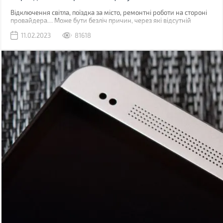
Відключення світла, поїздка за місто, ремонтні роботи на стороні
провайдера… Може бути безліч причин, через які відсутній
звичний дротовий інтернет. У такий момент може виручити
11.02.2023
81618
мобільна мережа, звичайно, якщо ви знаходитесь у зоні її
покриття.