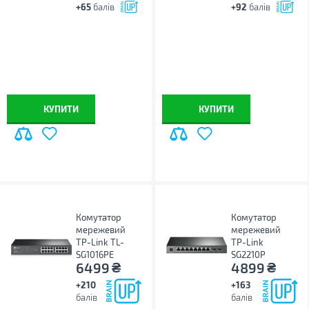
+65
балів
+92
балів
КУПИТИ
КУПИТИ
Комутатор
Комутатор
мережевий
мережевий
TP-Link TL-
TP-Link
SG1016PE
SG2210P
₴
₴
6499
4899
+210
+163
балів
балів