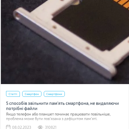
Статті
Смартфон
Смартфони
5 способів звільнити пам’ять смартфона, не видаляючи
потрібні файли
Якщо телефон або планшет починає працювати повільніше,
проблема може бути пов'язана з дефіцитом пам'яті.
08.02.2023
310821