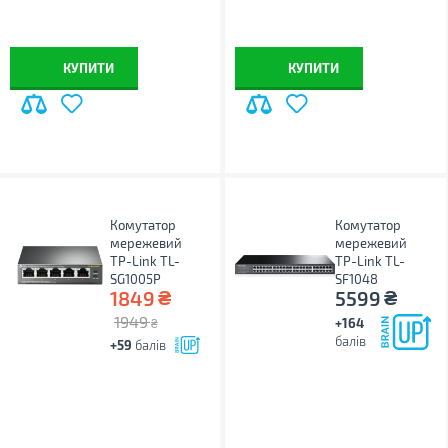
КУПИТИ
КУПИТИ
Комутатор
Комутатор
мережевий
мережевий
TP-Link TL-
TP-Link TL-
SG1005P
SF1048
₴
₴
1849
5599
1949
+164
₴
балів
+59
балів