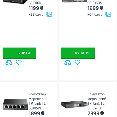
SF1016D
SF1016DS
₴
₴
1199
1999
+38
балів
+64
балів
КУПИТИ
КУПИТИ
Комутатор
Комутатор
мережевий
мережевий
TP-Link TL-
TP-Link TL-
SG105PE
SF1024D
₴
₴
1899
2399