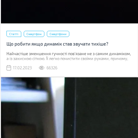
Статті
Смартфон
Смартфони
Що робити якщо динамік став звучати тихіше?
Найчастіше зменшення гучності пов'язане не з самим динаміком,
а із захисною сіткою. Її легко почистити своїми руками, причому,
швидше за все, у вас вдома вже є все необхідне для цього.
17.02.2023
66326