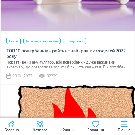
Статті
Батарея універсальна
Повербанки
ТОП 10 повербанків - рейтинг найкращих моделей 2022
року
Портативний акумулятор, або повербанк - дуже важливий
аксесуар, що дозволяє зарядити більшість гаджетів. Він потрібен
скрізь і в цивільному житті (подорожі, походи, поїздки), і під час
29.04.2022
32229
бойових дій. Недаремно волонтери постійно просять
закуповувати повербанки на фронт для військовослужбовців ЗСУ.
Ми склали рейтинг з 10-ти цікавих моделей, кожну з яких можна
використовувати в різних ситуаціях.
Головна
Каталог
Кошик
Бажання
Більше