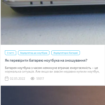
Статті
Акумулятор до ноутбука
Акумуляторні батареї
Як перевірити батарею ноутбука на зношування?
​​​​​Батарея ноутбука з часом неминуче втрачає енергоємність – це
нормальна ситуація. Але якщо ви зовсім недавно купили ноутбук,
такий стан справ вимагає вашої уваги. У випадку, коли
02.05.2022
59317
гарантійний термін батареї (зазвичай від 1 до 3 років залежно від
типу акумулятора та виробника) не вийшов, а вона сильно
зносилася (більше 20%), то виробник здійснює безкоштовну
заміну.