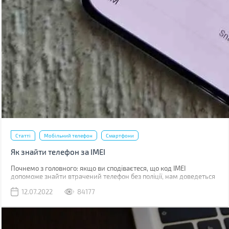
Статті
Мобільний телефон
Смартфони
Як знайти телефон за IMEI
Почнемо з головного: якщо ви сподіваєтеся, що код IMEI
допоможе знайти втрачений телефон без поліції, нам доведеться
вас розчарувати. Якщо ви загубили телефон, наявність коду не
12.07.2022
84177
допоможе абсолютно. Якщо його вкрали, IMEI слід повідомити
поліції, що дозволить відшукати смартфон у майбутньому.