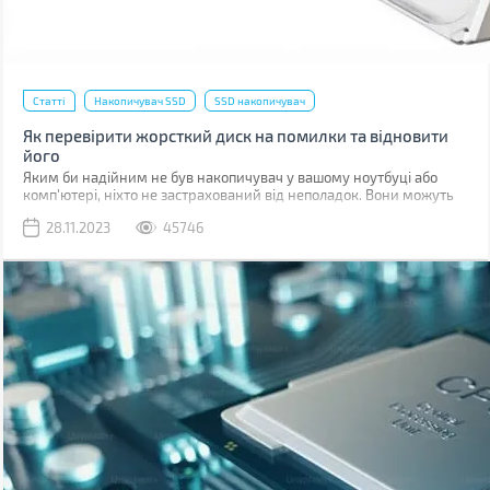
Статті
Накопичувач SSD
SSD накопичувач
Як перевірити жорсткий диск на помилки та відновити
його
Яким би надійним не був накопичувач у вашому ноутбуці або
комп'ютері, ніхто не застрахований від неполадок. Вони можуть
бути пов'язані з програмними помилками або фізичними
28.11.2023
45746
ушкодженнями комірок пам'яті.