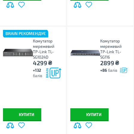
BRAIN РЕКОМЕНДУЄ
Комутатор
Комутатор
мережевий
мережевий
TP-Link TL-
TP-Link TL-
SG1024D
SG116
₴
₴
4299
2899
+132
+86
балів
балів
КУПИТИ
КУПИТИ