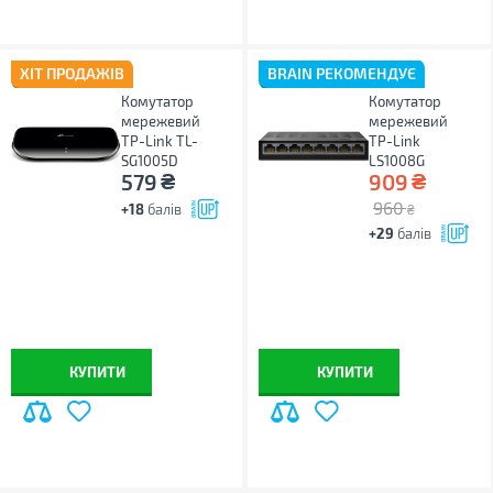
ХІТ ПРОДАЖІВ
BRAIN РЕКОМЕНДУЄ
Комутатор
Комутатор
мережевий
мережевий
TP-Link TL-
TP-Link
SG1005D
LS1008G
₴
₴
579
909
960
+18
балів
₴
+29
балів
КУПИТИ
КУПИТИ